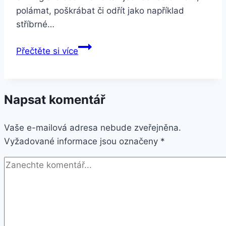
polámat, poškrábat či odřít jako například
stříbrné…
Smartuj
Přečtěte si více
Stříbrnozlatý
náramek
z
Napsat komentář
chirurgické
oceli
Vaše e-mailová adresa nebude zveřejněna.
Line
Vyžadované informace jsou označeny
ON6
*