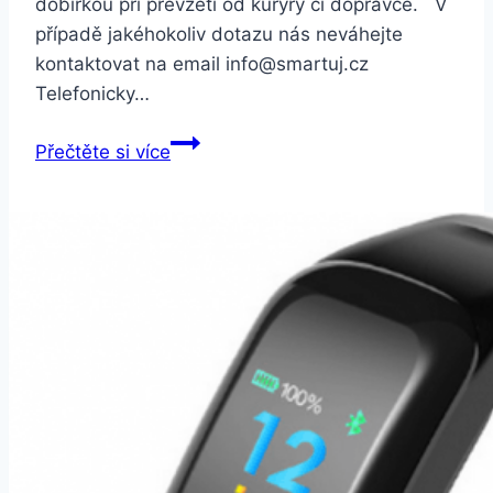
dobírkou při převzetí od kurýry či dopravce. V
případě jakéhokoliv dotazu nás neváhejte
kontaktovat na email info@smartuj.cz
Telefonicky…
Smartuj
Přečtěte si více
Znamení
zvěrokruhu-
náramek
z
kůže
a
korálky
SSB132
Barva:
Štíř-
Scorpio