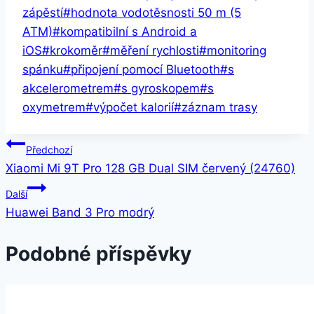
příspěvků:
zápěstí
#
hodnota vodotěsnosti 50 m (5
ATM)
#
kompatibilní s Android a
iOS
#
krokoměr
#
měření rychlosti
#
monitoring
spánku
#
připojení pomocí Bluetooth
#
s
akcelerometrem
#
s gyroskopem
#
s
oxymetrem
#
výpočet kalorií
#
záznam trasy
Navigace
Předchozí
Xiaomi Mi 9T Pro 128 GB Dual SIM červený (24760)
pro
Další
příspěvek
Huawei Band 3 Pro modrý
Podobné příspěvky