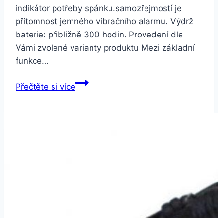
indikátor potřeby spánku.samozřejmostí je
přítomnost jemného vibračního alarmu. Výdrž
baterie: přibližně 300 hodin. Provedení dle
Vámi zvolené varianty produktu Mezi základní
funkce…
Smartuj
Přečtěte si více
Fitness
náramek
M2
–
Bluetooth
4.0
SMW0001
v
černém
provedení