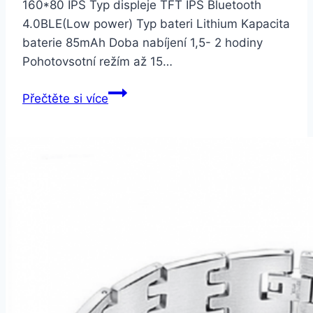
160*80 IPS Typ displeje TFT IPS Bluetooth
4.0BLE(Low power) Typ bateri Lithium Kapacita
baterie 85mAh Doba nabíjení 1,5- 2 hodiny
Pohotovsotní režím až 15…
Smartuj
Přečtěte si více
Sportovní
hodinky-
fitness
náramek
C18-
3
barvy
SMW00027
Barva:
Černá