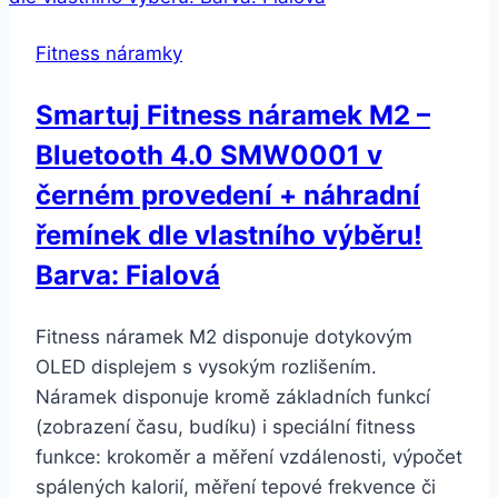
prodloužení
Fitness náramky
pro
náramek
Smartuj Fitness náramek M2 –
H8
Bluetooth 4.0 SMW0001 v
SWB20
Barva:
černém provedení + náhradní
1
řemínek dle vlastního výběru!
článek
Barva: Fialová
-Černá
Fitness náramek M2 disponuje dotykovým
OLED displejem s vysokým rozlišením.
Náramek disponuje kromě základních funkcí
(zobrazení času, budíku) i speciální fitness
funkce: krokoměr a měření vzdálenosti, výpočet
spálených kalorií, měření tepové frekvence či