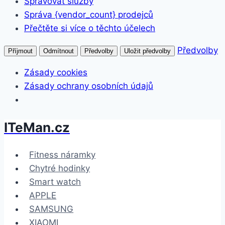
Spravovat služby
Správa {vendor_count} prodejců
Přečtěte si více o těchto účelech
Předvolby
Příjmout
Odmítnout
Předvolby
Uložit předvolby
Zásady cookies
Zásady ochrany osobních údajů
ITeMan.cz
Přeskočit
na
obsah
Fitness náramky
Chytré hodinky
Smart watch
APPLE
SAMSUNG
XIAOMI