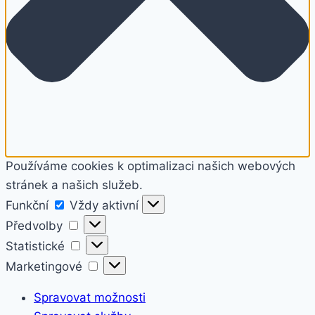
Používáme cookies k optimalizaci našich webových
stránek a našich služeb.
Funkční
Funkční
Vždy aktivní
Předvolby
Předvolby
Statistické
Statistické
Marketingové
Marketingové
Spravovat možnosti