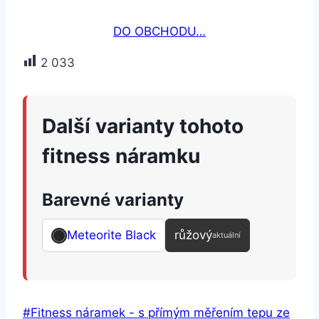
DO OBCHODU…
2 033
Další varianty tohoto
fitness náramku
Barevné varianty
Meteorite Black
růžový
aktuální
Štítky
#
Fitness náramek - s přímým měřením tepu ze