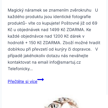
Magický náramek se znamením zvěrokruhu U
každého produktu jsou identické fotografie
produktů- víte co kupujete! Poštovné již od 69
Kč u objednávek nad 1499 Kč ZDARMA. Ke
každé objednávce nad 1200 Kč dárek v
hodnotě + 150 Kč ZDARMA. Zboží možné hradit
dobírkou při převzetí od kurýry či dopravce. V
případě jakéhokoliv dotazu nás neváhejte
kontaktovat na email info@smartuj.cz
Telefonicky…
Smartuj
Přečtěte si více
Znamení
zvěrokruhu-
náramek
z