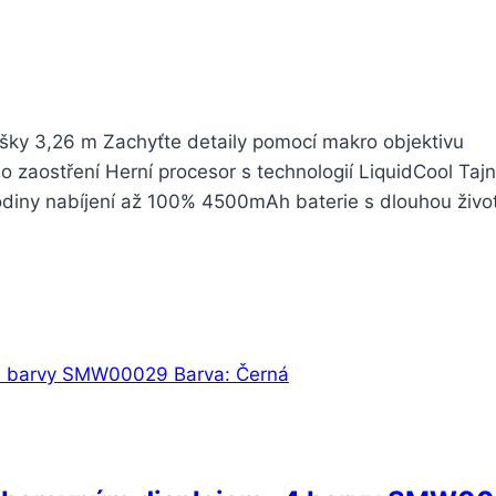
výšky 3,26 m Zachyťte detaily pomocí makro objektivu
 zaostření Herní procesor s technologií LiquidCool Taj
hodiny nabíjení až 100% 4500mAh baterie s dlouhou živo