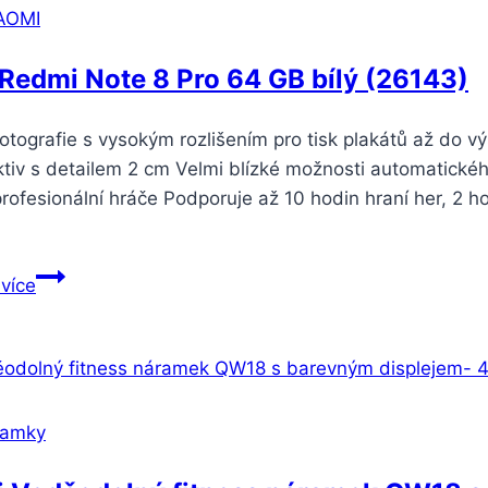
AOMI
Redmi Note 8 Pro 64 GB bílý (26143)
otografie s vysokým rozlišením pro tisk plakátů až do 
tiv s detailem 2 cm Velmi blízké možnosti automatického
profesionální hráče Podporuje až 10 hodin hraní her, 2 
Xiaomi
 více
Redmi
Note
8
Pro
64
ramky
GB
bílý