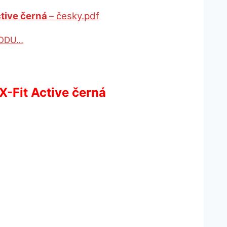
ctive černá
– česky.pdf
ODU…
-Fit Active černá