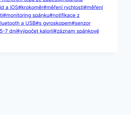
id a iOS
#
krokoměr
#
měření rychlosti
#
měření
ti
#
monitoring spánku
#
notifikace z
Bluetooth a USB
#
s gyroskopem
#
senzor
 5-7 dní
#
výpočet kalorií
#
záznam spánkové