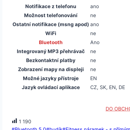
Notifikace z telefonu
ano
Možnost telefonování
ne
Ostatní notifikace (msng apod)
ano
WiFi
ne
Bluetooth
Ano
Integrovaný MP3 přehrávač
ne
Bezkontaktní platby
ne
Zobrazení mapy na displeji
ne
Možné jazyky přístroje
EN
Jazyk ovládací aplikace
CZ, SK, EN, DE
DO OBCH
1 190
Štítky
#
Bluetooth 5.0
#
budík
#
Fitness náramek - s přímý