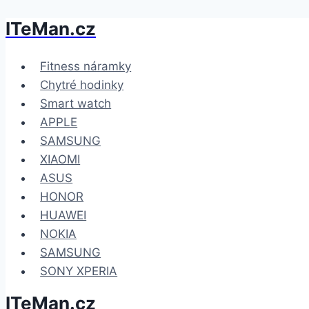
ITeMan.cz
Přeskočit
na
obsah
Fitness náramky
Chytré hodinky
Smart watch
APPLE
SAMSUNG
XIAOMI
ASUS
HONOR
HUAWEI
NOKIA
SAMSUNG
SONY XPERIA
ITeMan.cz