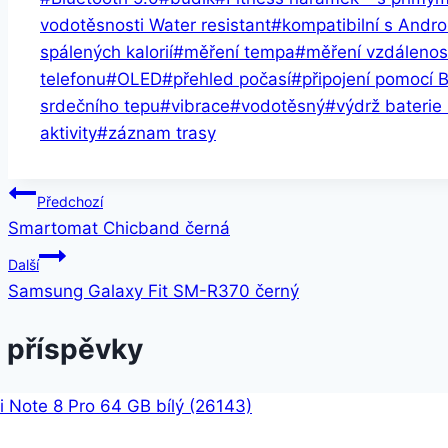
příspěvků:
vodotěsnosti Water resistant
#
kompatibilní s Andro
spálených kalorií
#
měření tempa
#
měření vzdálenos
telefonu
#
OLED
#
přehled počasí
#
připojení pomocí 
srdečního tepu
#
vibrace
#
vodotěsný
#
výdrž baterie
aktivity
#
záznam trasy
Navigace
Předchozí
Smartomat Chicband černá
pro
Další
příspěvek
Samsung Galaxy Fit SM-R370 černý
 příspěvky