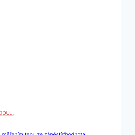
ODU…
m měřením tepu ze zápěstí
#
hodnota