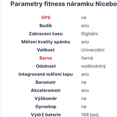
Parametry fitness náramku Niceboy
GPS
ne
Budík
ano
Zobrazení času
Digitální
Měření kvality spánku
ano
Velikost
Univerzální
Barva
černá
Odolnost
voděodolný
Integrované měření tepu
ano
Barometr
ne
Akcelerometr
ano
Výškoměr
ne
Gyroskop
ne
Výdrž baterie
168
hod.