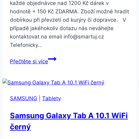
každé objednávce nad 1200 Kč dárek v
hodnotě + 150 Kč ZDARMA. Zboží možné hradit
dobírkou při převzetí od kurýry či dopravce. V
případě jakéhokoliv dotazu nás neváhejte
kontaktovat na email info@smartuj.cz
Telefonicky…
Smartuj
Přečtěte si více
Znamení
zvěrokruhu-
náramek
z
SAMSUNG
|
Tablety
kůže
a
Samsung Galaxy Tab A 10.1 WiFi
korálky
černý
SSB134
Barva: