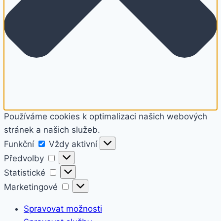
Používáme cookies k optimalizaci našich webových
stránek a našich služeb.
Funkční
Funkční
Vždy aktivní
Předvolby
Předvolby
Statistické
Statistické
Marketingové
Marketingové
Spravovat možnosti