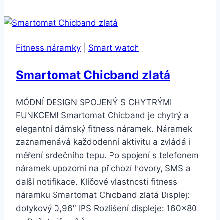
8
256GB
vesmírně
Fitness náramky
|
Smart watch
šedý
Smartomat Chicband zlatá
MÓDNÍ DESIGN SPOJENÝ S CHYTRÝMI
FUNKCEMI Smartomat Chicband je chytrý a
elegantní dámský fitness náramek. Náramek
zaznamenává každodenní aktivitu a zvládá i
měření srdečního tepu. Po spojení s telefonem
náramek upozorní na příchozí hovory, SMS a
další notifikace. Klíčové vlastnosti fitness
náramku Smartomat Chicband zlatá Displej:
dotykový 0,96″ IPS Rozlišení displeje: 160×80