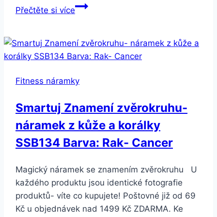
HUAWEI
Přečtěte si více
Mate
9
Pro
6GB/128GB
Dual
Fitness náramky
SIM
Šedý
Smartuj Znamení zvěrokruhu-
náramek z kůže a korálky
SSB134 Barva: Rak- Cancer
Magický náramek se znamením zvěrokruhu U
každého produktu jsou identické fotografie
produktů- víte co kupujete! Poštovné již od 69
Kč u objednávek nad 1499 Kč ZDARMA. Ke