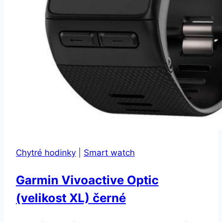
Chytré hodinky
|
Smart watch
Garmin Vivoactive Optic
(velikost XL) černé