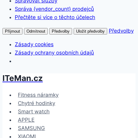
Spravovat služby
Správa {vendor_count} prodejců
Přečtěte si více o těchto účelech
Předvolby
Příjmout
Odmítnout
Předvolby
Uložit předvolby
Zásady cookies
Zásady ochrany osobních údajů
ITeMan.cz
Přeskočit
na
obsah
Fitness náramky
Chytré hodinky
Smart watch
APPLE
SAMSUNG
XIAOMI