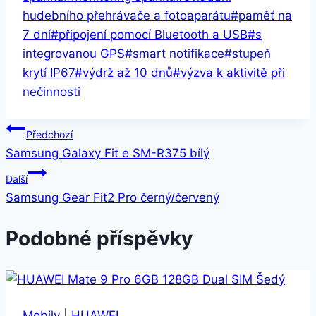
hudebního přehrávače a fotoaparátu
#
paměť na
7 dní
#
připojení pomocí Bluetooth a USB
#
s
integrovanou GPS
#
smart notifikace
#
stupeň
krytí IP67
#
výdrž až 10 dnů
#
výzva k aktivitě při
nečinnosti
Navigace
Předchozí
Samsung Galaxy Fit e SM-R375 bílý
pro
Další
příspěvek
Samsung Gear Fit2 Pro černý/červený
Podobné příspěvky
Mobily
|
HUAWEI