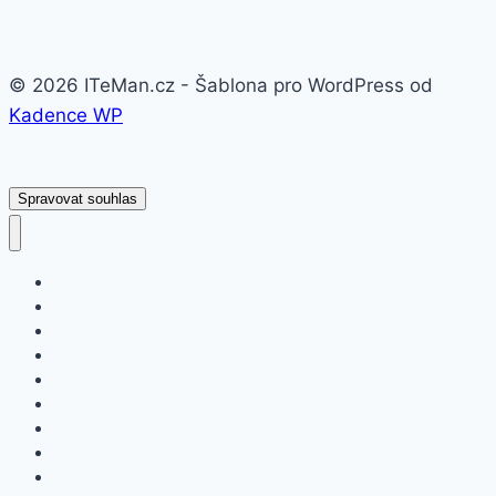
© 2026 ITeMan.cz - Šablona pro WordPress od
Kadence WP
Spravovat souhlas
Fitness náramky
Chytré hodinky
Smart watch
APPLE
SAMSUNG
XIAOMI
ASUS
HONOR
HUAWEI