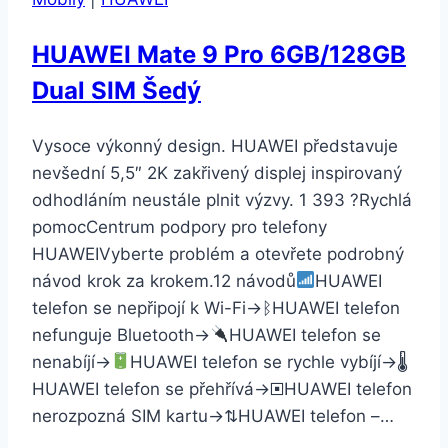
HUAWEI Mate 9 Pro 6GB/128GB
Dual SIM Šedý
Vysoce výkonný design. HUAWEI představuje
nevšední 5,5″ 2K zakřivený displej inspirovaný
odhodláním neustále plnit výzvy. 1 393 ?Rychlá
pomocCentrum podpory pro telefony
HUAWEIVyberte problém a otevřete podrobný
návod krok za krokem.12 návodů
HUAWEI
telefon se nepřipojí k Wi-Fi→ᛒHUAWEI telefon
nefunguje Bluetooth→
HUAWEI telefon se
nenabíjí→
HUAWEI telefon se rychle vybíjí→🌡
HUAWEI telefon se přehřívá→▣HUAWEI telefon
nerozpozná SIM kartu→⇅HUAWEI telefon –…