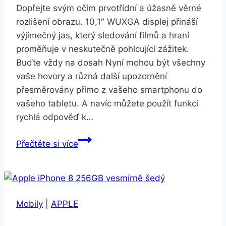
Rak-
Dopřejte svým očím prvotřídní a úžasně věrné
Cancer
rozlišení obrazu. 10,1″ WUXGA displej přináší
výjimečný jas, který sledování filmů a hraní
proměňuje v neskutečně pohlcující zážitek.
Buďte vždy na dosah Nyní mohou být všechny
vaše hovory a různá další upozornění
přesměrovány přímo z vašeho smartphonu do
vašeho tabletu. A navíc můžete použít funkci
rychlá odpověď k…
Samsung
Přečtěte si více
Galaxy
Tab
A
10.1
Mobily
|
APPLE
WiFi
černý