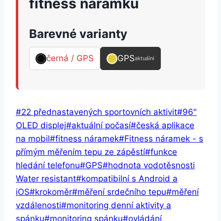
fitness náramku
Barevné varianty
černá / GPS
GPS
aktuální
Štítky
#
22 přednastavených sportovních aktivit
#
96"
příspěvků:
OLED displej
#
aktuální počasí
#
česká aplikace
na mobil
#
fitness náramek
#
Fitness náramek - s
přímým měřením tepu ze zápěstí
#
funkce
hledání telefonu
#
GPS
#
hodnota vodotěsnosti
Water resistant
#
kompatibilní s Android a
iOS
#
krokoměr
#
měření srdečního tepu
#
měření
vzdálenosti
#
monitoring denní aktivity a
spánku
#
monitoring spánku
#
ovládání