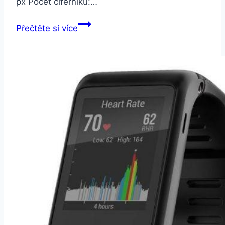
px Počet ciferníků:…
Smartomat
Přečtěte si více
Chicband
zlatá