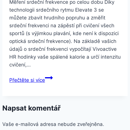
Měření srdeční frekvence po celou dobu Díky
technologii srdečního rytmu Elevate 3 se
můžete zbavit hrudního popruhu a změřit
srdeční frekvenci na zápěstí při cvičení všech
sportů (s výjimkou plavání, kde není k dispozici
optická srdeční frekvence). Na základě vašich
údajů o srdeční frekvenci vypočítají Vivoactive
HR hodinky vaše spálené kalorie a určí intenzitu
cvičení,…
Garmin
Přečtěte si více
Vivoactive
Optic
(velikost
Napsat komentář
XL)
černé
Vaše e-mailová adresa nebude zveřejněna.