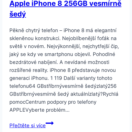
Apple iPhone 8 256GB vesmírně
šedý
Pěkně chytrý telefon – iPhone 8 má elegantní
skleněnou konstrukci. Nejoblíbenější foťák na
světě v novém. Nejvýkonnější, nejchytřejší čip,
jaký se kdy ve smartphonu objevil. Pohodlné
bezdrátové nabíjení. A nevídané možnosti
rozšířené reality. iPhone 8 představuje novou
generaci iPhonu. 1 119 Další varianty tohoto
telefonu64 GBstříbrnývesmírně šedýzlatý256
GBstříbrnývesmírně šedý aktuálnízlatý?Rychlá
pomocCentrum podpory pro telefony
APPLEVyberte problém…
Apple
Přečtěte si více
iPhone