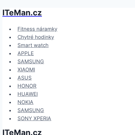
ITeMan.cz
Přeskočit
na
obsah
Fitness náramky
Chytré hodinky
Smart watch
APPLE
SAMSUNG
XIAOMI
ASUS
HONOR
HUAWEI
NOKIA
SAMSUNG
SONY XPERIA
ITeMan.cz