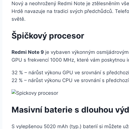
Nový a neohrožený Redmi Note je ztělesněním všeh
Hrdě navazuje na tradici svých předchůdců. Telef
světě.
Špičkový procesor
Redmi Note 9
je vybaven výkonným osmijádrovým p
GPU s frekvencí 1000 MHz, které vám poskytnou id
32 % – nárůst výkonu GPU ve srovnání s předchozí
22 % – nárůst výkonu CPU ve srovnání s předchozí
Masivní baterie s dlouhou výd
S vylepšenou 5020 mAh (typ.) baterií si můžete užít