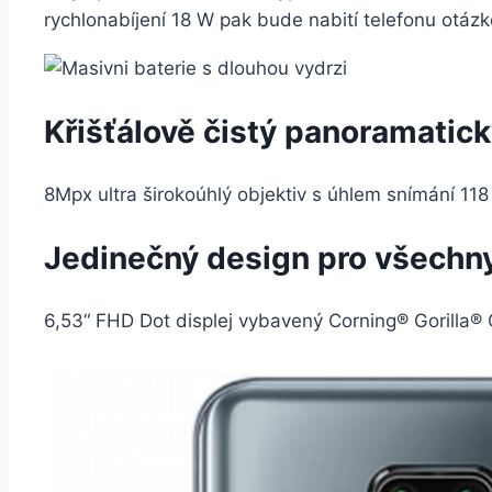
rychlonabíjení 18 W pak bude nabití telefonu otázk
Křišťálově čistý panoramatic
8Mpx ultra širokoúhlý objektiv s úhlem snímání 118 
Jedinečný design pro všechn
6,53“ FHD Dot displej vybavený Corning® Gorilla® 