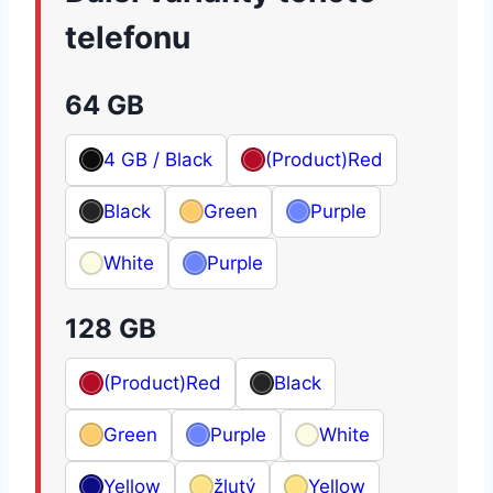
telefonu
64 GB
4 GB / Black
(Product)Red
Black
Green
Purple
White
Purple
128 GB
(Product)Red
Black
Green
Purple
White
Yellow
žlutý
Yellow