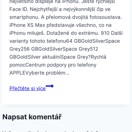
největšího displeje na iPhonu. Ještě rychlejší
Face ID. Nejchytřejší a nejvýkonnější čip ve
smartphonu. A přelomová dvojitá fotosoustava.
iPhone XS Max představuje všechno, co na
iPhonu miluješ. Dotažené do extrému. 910 Další
varianty tohoto telefonu64 GBGoldSilverSpace
Grey256 GBGoldSilverSpace Grey512
GBGoldSilver aktuálníSpace Grey?Rychlá
pomocCentrum podpory pro telefony
APPLEVyberte problém…
Apple
Přečtěte si více
iPhone
Xs
Max
Napsat komentář
512GB
Silver