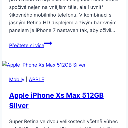
spočívá nejen na vnějším těle, ale i uvnitř
šikovného mobilního telefonu. V kombinaci s
jasným Retina HD displejem a živým barevným
panelem je iPhone 7 nastaven tak, aby oživil…
Apple
Přečtěte si více
iPhone
7
Plus
32GB
Mobily
|
APPLE
růžově
zlatý
Apple iPhone Xs Max 512GB
Silver
Super Retina ve dvou velikostech včetně vůbec