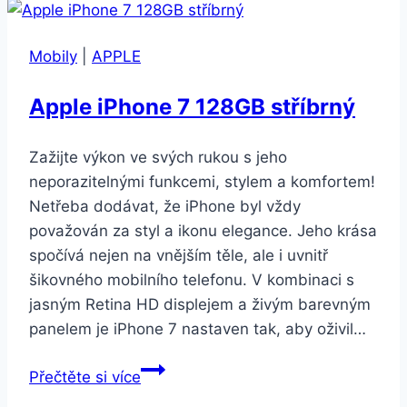
128GB
růžově
Mobily
|
APPLE
zlatý
Apple iPhone 7 128GB stříbrný
Zažijte výkon ve svých rukou s jeho
neporazitelnými funkcemi, stylem a komfortem!
Netřeba dodávat, že iPhone byl vždy
považován za styl a ikonu elegance. Jeho krása
spočívá nejen na vnějším těle, ale i uvnitř
šikovného mobilního telefonu. V kombinaci s
jasným Retina HD displejem a živým barevným
panelem je iPhone 7 nastaven tak, aby oživil…
Apple
Přečtěte si více
iPhone