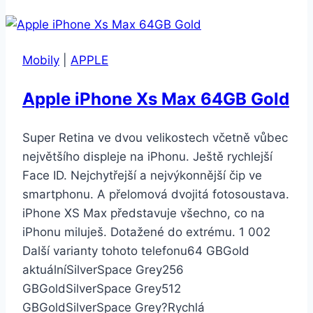
7
128GB
stříbrný
Mobily
|
APPLE
Apple iPhone Xs Max 64GB Gold
Super Retina ve dvou velikostech včetně vůbec
největšího displeje na iPhonu. Ještě rychlejší
Face ID. Nejchytřejší a nejvýkonnější čip ve
smartphonu. A přelomová dvojitá fotosoustava.
iPhone XS Max představuje všechno, co na
iPhonu miluješ. Dotažené do extrému. 1 002
Další varianty tohoto telefonu64 GBGold
aktuálníSilverSpace Grey256
GBGoldSilverSpace Grey512
GBGoldSilverSpace Grey?Rychlá