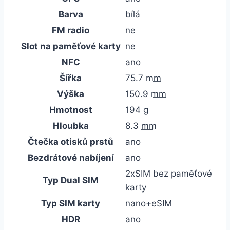
Barva
bílá
FM radio
ne
Slot na paměťové karty
ne
NFC
ano
Šířka
75.7
mm
Výška
150.9
mm
Hmotnost
194
g
Hloubka
8.3
mm
Čtečka otisků prstů
ano
Bezdrátové nabíjení
ano
2xSIM bez paměťové
Typ Dual SIM
karty
Typ SIM karty
nano+eSIM
HDR
ano