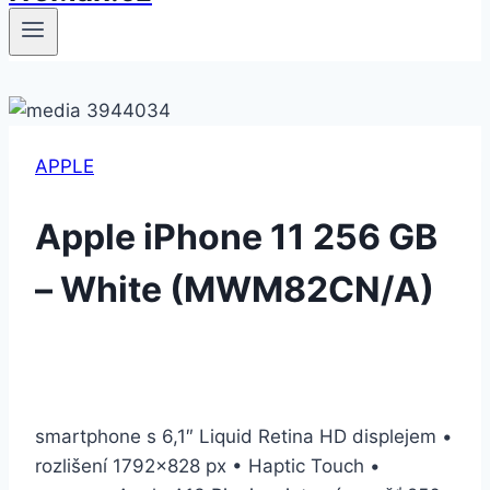
APPLE
Apple iPhone 11 256 GB
– White (MWM82CN/A)
smartphone s 6,1″ Liquid Retina HD displejem •
rozlišení 1792×828 px • Haptic Touch •