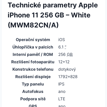
Technické parametry Apple
iPhone 11 256 GB – White
(MWM82CN/A)
Operační systém
iOS
Úhlopříčka v palcích
6.1
“
Interní paměť / ROM
256
GB
Rozlišení fotoaparátu
12+12
Konstrukce telefonu
dotykový
Rozlišení displeje
1792×828
Typ panelu
IPS
Autofokus
ano
Podpora sítě
LTE
GPS
ano