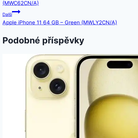
(MWC62CN/A)
příspěvek
Další
Apple iPhone 11 64 GB – Green (MWLY2CN/A)
Podobné příspěvky