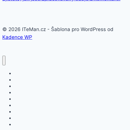
© 2026 ITeMan.cz - Šablona pro WordPress od
Kadence WP
Fitness náramky
Chytré hodinky
Smart watch
APPLE
SAMSUNG
XIAOMI
ASUS
HONOR
HUAWEI