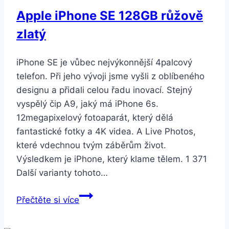
Apple iPhone SE 128GB růžově
zlatý
iPhone SE je vůbec nejvýkonnější 4palcový
telefon. Při jeho vývoji jsme vyšli z oblíbeného
designu a přidali celou řadu inovací. Stejný
vyspělý čip A9, jaký má iPhone 6s.
12megapixelový fotoaparát, který dělá
fantastické fotky a 4K videa. A Live Photos,
které vdechnou tvým záběrům život.
Výsledkem je iPhone, který klame tělem. 1 371
Další varianty tohoto…
Apple
Přečtěte si více
iPhone
SE