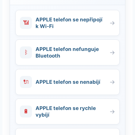
APPLE telefon se nepřipojí
📶
→
k Wi-Fi
APPLE telefon nefunguje
ᛒ
→
Bluetooth
🔌
→
APPLE telefon se nenabíjí
APPLE telefon se rychle
🔋
→
vybíjí