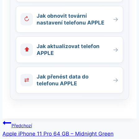
Jak obnovit tovární
↻
→
nastavení telefonu APPLE
Jak aktualizovat telefon
⬆
→
APPLE
Jak přenést data do
⇄
→
telefonu APPLE
Navigace
Předchozí
Apple iPhone 11 Pro 64 GB – Midnight Green
pro