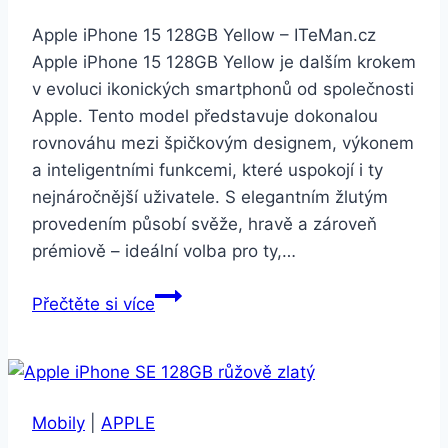
Apple iPhone 15 128GB Yellow – ITeMan.cz
Apple iPhone 15 128GB Yellow je dalším krokem
v evoluci ikonických smartphonů od společnosti
Apple. Tento model představuje dokonalou
rovnováhu mezi špičkovým designem, výkonem
a inteligentními funkcemi, které uspokojí i ty
nejnáročnější uživatele. S elegantním žlutým
provedením působí svěže, hravě a zároveň
prémiově – ideální volba pro ty,…
Apple
Přečtěte si více
iPhone
15
128GB
Yellow
Mobily
|
APPLE