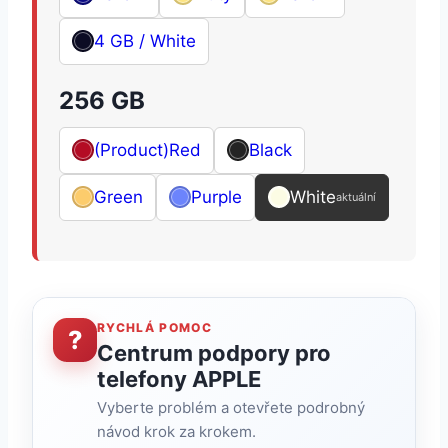
4 GB / White
256 GB
(Product)Red
Black
Green
Purple
White
aktuální
RYCHLÁ POMOC
?
Centrum podpory pro
telefony APPLE
Vyberte problém a otevřete podrobný
návod krok za krokem.