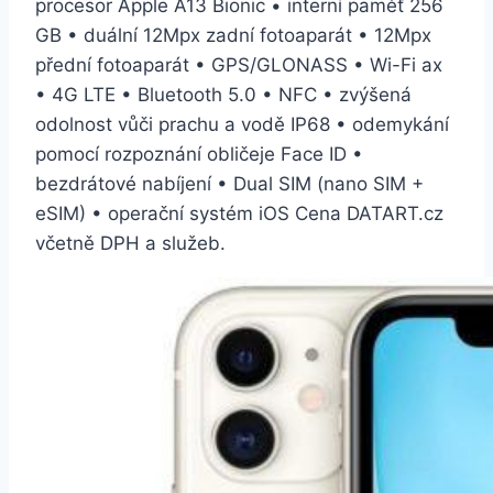
procesor Apple A13 Bionic • interní paměť 256
GB • duální 12Mpx zadní fotoaparát • 12Mpx
přední fotoaparát • GPS/GLONASS • Wi-Fi ax
• 4G LTE • Bluetooth 5.0 • NFC • zvýšená
odolnost vůči prachu a vodě IP68 • odemykání
pomocí rozpoznání obličeje Face ID •
bezdrátové nabíjení • Dual SIM (nano SIM +
eSIM) • operační systém iOS Cena DATART.cz
včetně DPH a služeb.