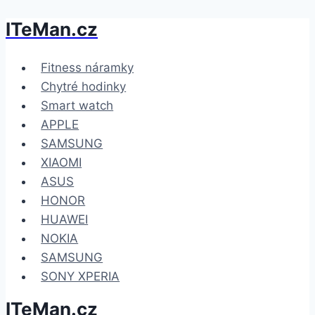
ITeMan.cz
Přeskočit
na
obsah
Fitness náramky
Chytré hodinky
Smart watch
APPLE
SAMSUNG
XIAOMI
ASUS
HONOR
HUAWEI
NOKIA
SAMSUNG
SONY XPERIA
ITeMan.cz