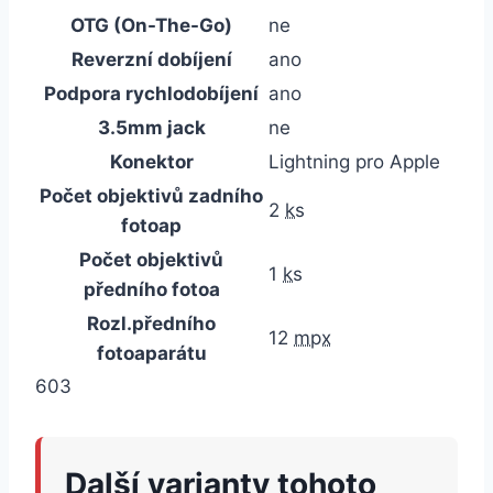
OTG (On-The-Go)
ne
Reverzní dobíjení
ano
Podpora rychlodobíjení
ano
3.5mm jack
ne
Konektor
Lightning pro Apple
Počet objektivů zadního
2
ks
fotoap
Počet objektivů
1
ks
předního fotoa
Rozl.předního
12
mpx
fotoaparátu
603
Další varianty tohoto