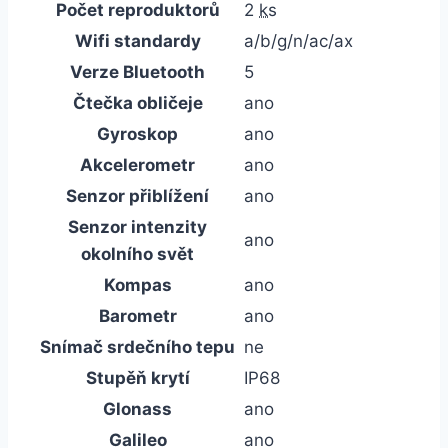
Počet reproduktorů
2
ks
Wifi standardy
a/b/g/n/ac/ax
Verze Bluetooth
5
Čtečka obličeje
ano
Gyroskop
ano
Akcelerometr
ano
Senzor přiblížení
ano
Senzor intenzity
ano
okolního svět
Kompas
ano
Barometr
ano
Snímač srdečního tepu
ne
Stupěň krytí
IP68
Glonass
ano
Galileo
ano