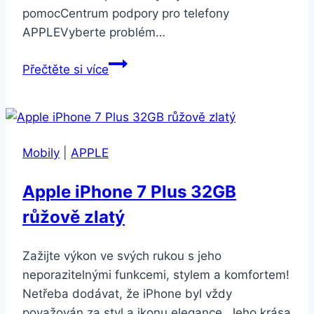
pomocCentrum podpory pro telefony
APPLEVyberte problém…
Apple
Přečtěte si více
iPhone
Xs
Max
64GB
Mobily
|
APPLE
Gold
Apple iPhone 7 Plus 32GB
růžově zlatý
Zažijte výkon ve svých rukou s jeho
neporazitelnými funkcemi, stylem a komfortem!
Netřeba dodávat, že iPhone byl vždy
považován za styl a ikonu elegance. Jeho krása