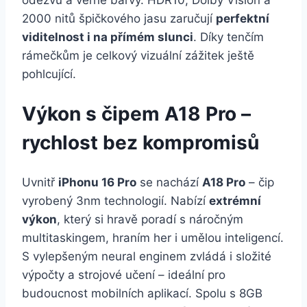
odezvu a věrné barvy. HDR10, Dolby Vision a
2000 nitů špičkového jasu zaručují
perfektní
viditelnost i na přímém slunci
. Díky tenčím
rámečkům je celkový vizuální zážitek ještě
pohlcující.
Výkon s čipem A18 Pro –
rychlost bez kompromisů
Uvnitř
iPhonu 16 Pro
se nachází
A18 Pro
– čip
vyrobený 3nm technologií. Nabízí
extrémní
výkon
, který si hravě poradí s náročným
multitaskingem, hraním her i umělou inteligencí.
S vylepšeným neural enginem zvládá i složité
výpočty a strojové učení – ideální pro
budoucnost mobilních aplikací. Spolu s 8GB