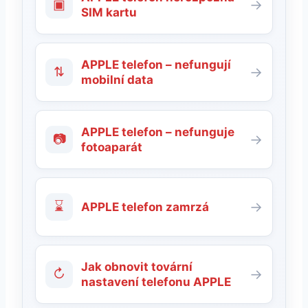
▣
→
SIM kartu
APPLE telefon – nefungují
⇅
→
mobilní data
APPLE telefon – nefunguje
📷
→
fotoaparát
⌛
→
APPLE telefon zamrzá
Jak obnovit tovární
↻
→
nastavení telefonu APPLE