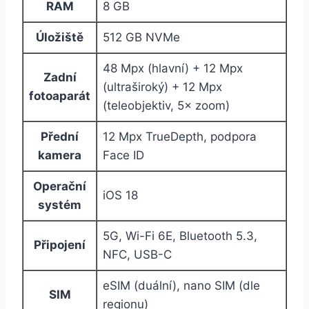
RAM
8 GB
Úložiště
512 GB NVMe
48 Mpx (hlavní) + 12 Mpx
Zadní
(ultraširoký) + 12 Mpx
fotoaparát
(teleobjektiv, 5× zoom)
Přední
12 Mpx TrueDepth, podpora
kamera
Face ID
Operační
iOS 18
systém
5G, Wi-Fi 6E, Bluetooth 5.3,
Připojení
NFC, USB-C
eSIM (duální), nano SIM (dle
SIM
regionu)