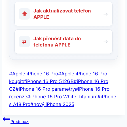
Jak aktualizovat telefon
⬆
→
APPLE
Jak přenést data do
⇄
→
telefonu APPLE
Štítky
#
Apple iPhone 16 Pro
#
Apple iPhone 16 Pro
příspěvků:
koupit
#
iPhone 16 Pro 512GB
#
iPhone 16 Pro
CZ
#
iPhone 16 Pro parametry
#
iPhone 16 Pro
recenze
#
iPhone 16 Pro White Titanium
#
iPhone
s A18 Pro
#
nový iPhone 2025
Navigace
Předchozí