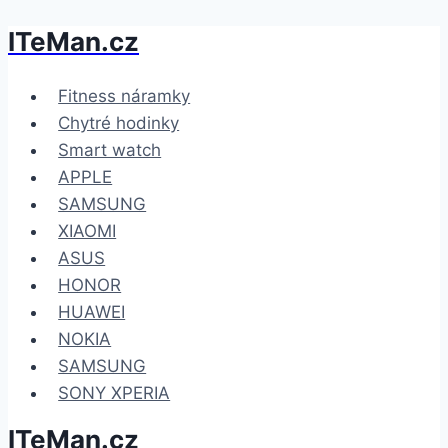
ITeMan.cz
Přeskočit
na
obsah
Fitness náramky
Chytré hodinky
Smart watch
APPLE
SAMSUNG
XIAOMI
ASUS
HONOR
HUAWEI
NOKIA
SAMSUNG
SONY XPERIA
ITeMan.cz