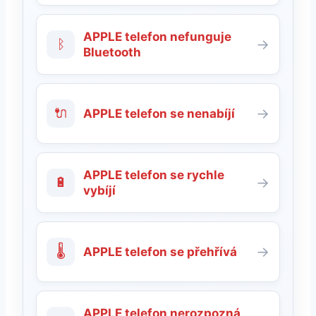
APPLE telefon nefunguje
ᛒ
→
Bluetooth
🔌
→
APPLE telefon se nenabíjí
APPLE telefon se rychle
🔋
→
vybíjí
🌡
→
APPLE telefon se přehřívá
APPLE telefon nerozpozná