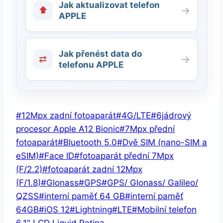
Jak aktualizovat telefon
⬆
→
APPLE
Jak přenést data do
⇄
→
telefonu APPLE
Štítky
#
12Mpx zadní fotoaparát
#
4G/LTE
#
6jádrový
příspěvků:
procesor Apple A12 Bionic
#
7Mpx přední
fotoaparát
#
Bluetooth 5.0
#
Dvě SIM (nano-SIM a
eSIM)
#
Face ID
#
fotoaparát přední 7Mpx
(F/2.2)
#
fotoaparát zadní 12Mpx
(F/1.8)
#
Glonass
#
GPS
#
GPS/ Glonass/ Galileo/
QZSS
#
interní paměť 64 GB
#
interní paměť
64GB
#
iOS 12
#
Lightning
#
LTE
#
Mobilní telefon