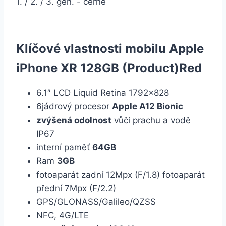
1. / 2. / 3. gen. - černé
Klíčové vlastnosti mobilu Apple
iPhone XR 128GB (Product)Red
6.1″ LCD Liquid Retina 1792×828
6jádrový procesor
Apple A12 Bionic
zvýšená odolnost
vůči prachu a vodě
IP67
interní paměť
64GB
Ram
3GB
fotoaparát zadní 12Mpx (F/1.8) fotoaparát
přední 7Mpx (F/2.2)
GPS/GLONASS/Galileo/QZSS
NFC, 4G/LTE