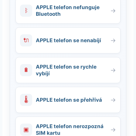
APPLE telefon nefunguje
ᛒ
→
Bluetooth
🔌
→
APPLE telefon se nenabíjí
APPLE telefon se rychle
🔋
→
vybíjí
🌡
→
APPLE telefon se přehřívá
APPLE telefon nerozpozná
▣
→
SIM kartu