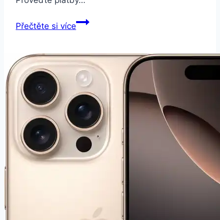
Garmin
Přečtěte si více
vívoActive3
Optic
černé/stříbrné
(010-
01769-
02)