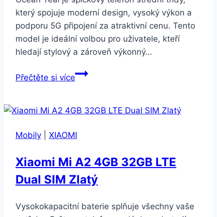
který spojuje moderní design, vysoký výkon a
podporu 5G připojení za atraktivní cenu. Tento
model je ideální volbou pro uživatele, kteří
hledají stylový a zároveň výkonný…
Xiaomi
Přečtěte si více
Redmi
Note
13
5G
Mobily
|
XIAOMI
8GB/256GB
Ocean
Xiaomi Mi A2 4GB 32GB LTE
Teal
Dual SIM Zlatý
Vysokokapacitní baterie splňuje všechny vaše