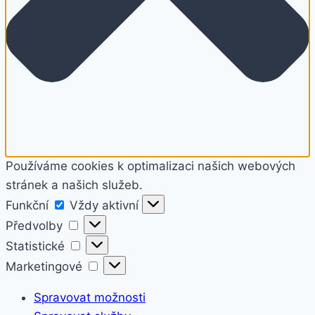
Používáme cookies k optimalizaci našich webových
stránek a našich služeb.
Funkční
Funkční
Vždy aktivní
Předvolby
Předvolby
Statistické
Statistické
Marketingové
Marketingové
Spravovat možnosti