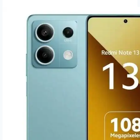
16
Pro
512GB
Desert
Titanium