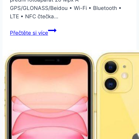
GPS/GLONASS/Beidou • Wi-Fi • Bluetooth •
LTE • NFC čtečka…
Xiaomi
Přečtěte si více
Mi
9T
Pro
128
GB
Dual
SIM
bílý
(25376)