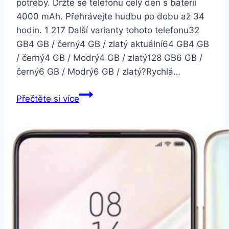
potřeby. Držte se telefonu celý den s baterií
4000 mAh. Přehrávejte hudbu po dobu až 34
hodin. 1 217 Další varianty tohoto telefonu32
GB4 GB / černý4 GB / zlatý aktuální64 GB4 GB
/ černý4 GB / Modrý4 GB / zlatý128 GB6 GB /
černý6 GB / Modrý6 GB / zlatý?Rychlá…
Xiaomi
Přečtěte si více
Mi
A2
4GB
32GB
LTE
Dual
SIM
Zlatý