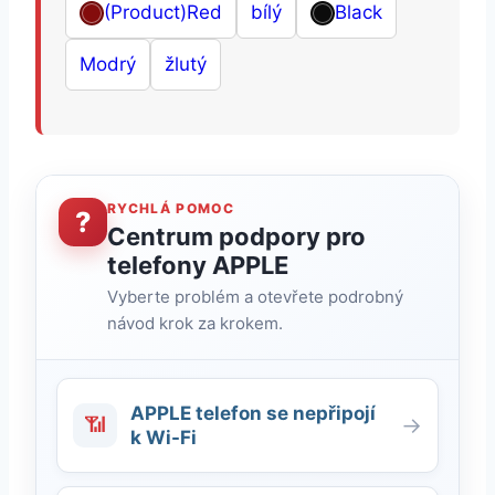
(Product)Red
bílý
Black
Modrý
žlutý
RYCHLÁ POMOC
?
Centrum podpory pro
telefony APPLE
Vyberte problém a otevřete podrobný
návod krok za krokem.
APPLE telefon se nepřipojí
📶
→
k Wi-Fi