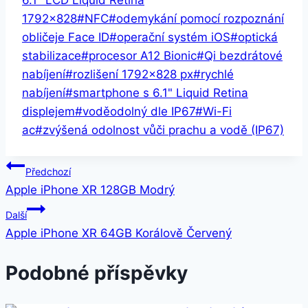
6.1" LCD Liquid Retina
1792x828
#
NFC
#
odemykání pomocí rozpoznání
obličeje Face ID
#
operační systém iOS
#
optická
stabilizace
#
procesor A12 Bionic
#
Qi bezdrátové
nabíjení
#
rozlišení 1792×828 px
#
rychlé
nabíjení
#
smartphone s 6.1" Liquid Retina
displejem
#
voděodolný dle IP67
#
Wi-Fi
ac
#
zvýšená odolnost vůči prachu a vodě (IP67)
Navigace
Předchozí
Apple iPhone XR 128GB Modrý
pro
Další
příspěvek
Apple iPhone XR 64GB Korálově Červený
Podobné příspěvky