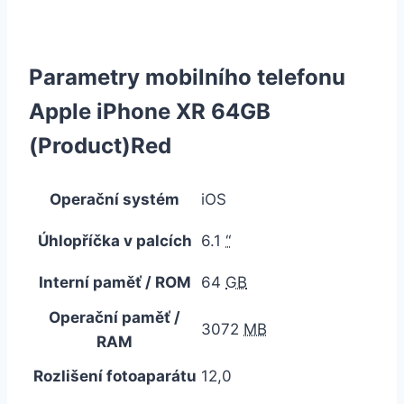
Parametry mobilního telefonu
Apple iPhone XR 64GB
(Product)Red
Operační systém
iOS
Úhlopříčka v palcích
6.1
“
Interní paměť / ROM
64
GB
Operační paměť /
3072
MB
RAM
Rozlišení fotoaparátu
12,0