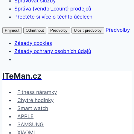
Spravovat služby
Správa {vendor_count} prodejců
Přečtěte si více o těchto účelech
Předvolby
Příjmout
Odmítnout
Předvolby
Uložit předvolby
Zásady cookies
Zásady ochrany osobních údajů
ITeMan.cz
Přeskočit
na
obsah
Fitness náramky
Chytré hodinky
Smart watch
APPLE
SAMSUNG
XIAOMI