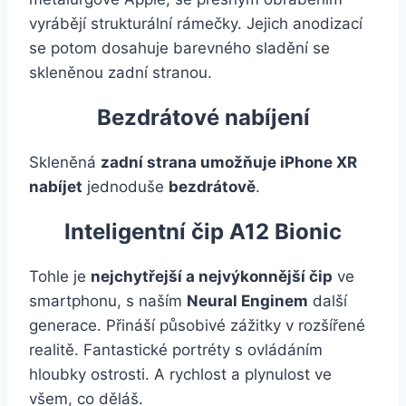
vyrábějí strukturální rámečky. Jejich anodizací
se potom dosahuje barevného sladění se
skleněnou zadní stranou.
Bezdrátové nabíjení
Skleněná
zadní strana umožňuje iPhone XR
nabíjet
jednoduše
bezdrátově
.
Inteligentní čip A12 Bionic
Tohle je
nejchytřejší a nejvýkonnější čip
ve
smartphonu, s naším
Neural Enginem
další
generace. Přináší působivé zážitky v rozšířené
realitě. Fantastické portréty s ovládáním
hloubky ostrosti. A rychlost a plynulost ve
všem, co děláš.