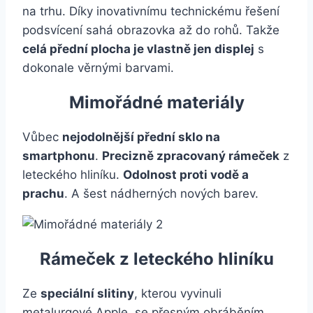
na trhu. Díky inovativnímu technickému řešení
podsvícení sahá obrazovka až do rohů. Takže
celá přední plocha je vlastně jen displej
s
dokonale věrnými barvami.
Mimořádné materiály
Vůbec
nejodolnější přední sklo na
smartphonu
.
Precizně zpracovaný rámeček
z
leteckého hliníku.
Odolnost proti vodě a
prachu
. A šest nádherných nových barev.
Rámeček z leteckého hliníku
Ze
speciální slitiny
, kterou vyvinuli
metalurgové Apple, se přesným obráběním