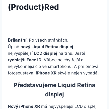
(Product)Red
Brilantní
. Po všech stránkách.
Úplně
nový Liquid Retina displej
–
nejvyspělejší
LCD displej
na trhu. Ještě
rychlejší Face ID
. Vůbec nejchytřejší a
nejvýkonnější čip ve smartphonu. A přelomová
fotosoustava.
iPhone XR
skvěle nejen vypadá.
Představujeme Liquid Retina
displej
Nový iPhone XR
má nejvyspělejší LCD displej