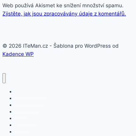
Web používá Akismet ke snížení množství spamu.
Zjistěte, jak jsou zpracovávány údaje z komentářů.
© 2026 ITeMan.cz - Šablona pro WordPress od
Kadence WP
Fitness náramky
Chytré hodinky
Smart watch
APPLE
SAMSUNG
XIAOMI
ASUS