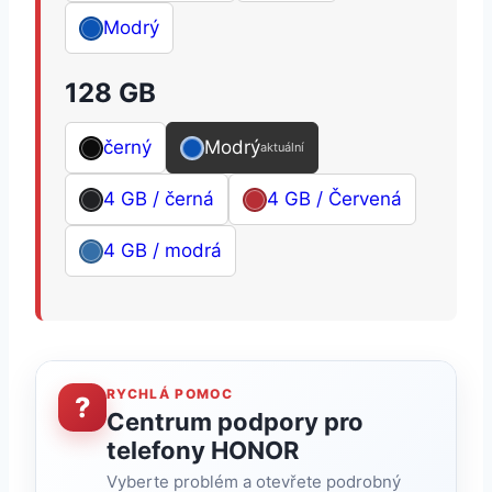
Modrý
128 GB
černý
Modrý
aktuální
4 GB / černá
4 GB / Červená
4 GB / modrá
RYCHLÁ POMOC
?
Centrum podpory pro
telefony HONOR
Vyberte problém a otevřete podrobný