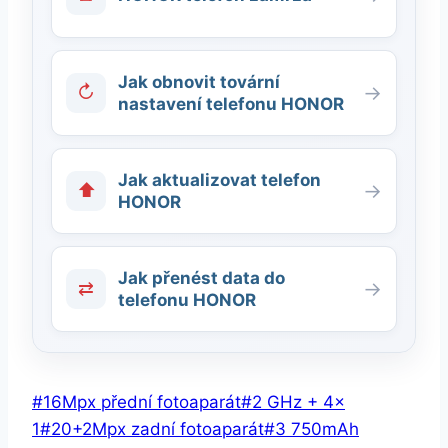
Jak obnovit tovární
↻
→
nastavení telefonu HONOR
Jak aktualizovat telefon
⬆
→
HONOR
Jak přenést data do
⇄
→
telefonu HONOR
Štítky
#
16Mpx přední fotoaparát
#
2 GHz + 4×
příspěvků:
1
#
20+2Mpx zadní fotoaparát
#
3 750mAh