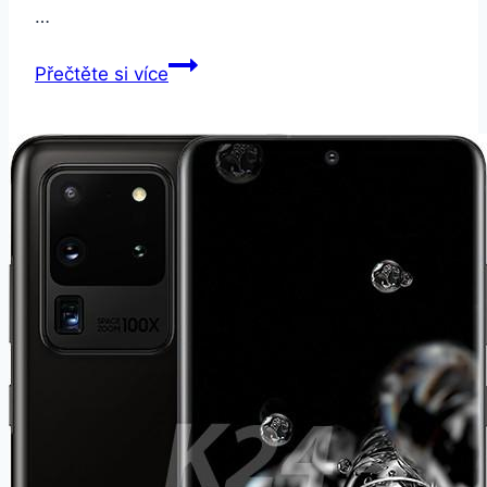
…
Honor
Přečtěte si více
8A
32
GB
Dual
SIM
modrý
(51093WGW)