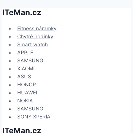
ITeMan.cz
Přeskočit
na
obsah
Fitness náramky
Chytré hodinky
Smart watch
APPLE
SAMSUNG
XIAOMI
ASUS
HONOR
HUAWEI
NOKIA
SAMSUNG
SONY XPERIA
ITeMan.cz