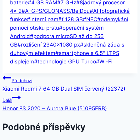
baterie
#
4 GB RAM
#
7 GHz
#
8jádrový procesor
4× 2
#
A-GPS/GLONASS/BeiDou
#
AI fotografické
funkce
#
interní paměť 128 GB
#
NFC
#
odemykání
pomocí otisku prstu
#
operační systém
Android
#
podpora microSD až do 256
GB
#
rozlišení 2340×1080 px
#
skleněná záda s
duhovým efektem
#
smartphone s 6.5" LTPS
displejem
#
technologie GPU Turbo
#
Wi-Fi
Navigace
Předchozí
Xiaomi Redmi 7 64 GB Dual SIM červený (22372)
pro
Další
příspěvek
Honor 8S 2020 – Aurora Blue (51095ERB)
Podobné příspěvky