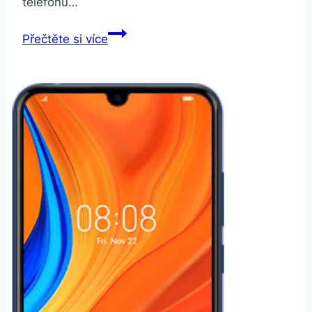
telefonů…
SAMSUNG
Přečtěte si více
telefon
se
nenabíjí