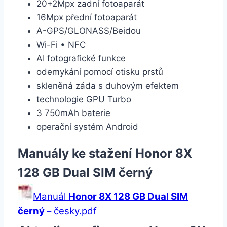
20+2Mpx zadní fotoaparát
16Mpx přední fotoaparát
A-GPS/GLONASS/Beidou
Wi-Fi • NFC
AI fotografické funkce
odemykání pomocí otisku prstů
skleněná záda s duhovým efektem
technologie GPU Turbo
3 750mAh baterie
operační systém Android
Manuály ke stažení Honor 8X
128 GB Dual SIM černý
Manuál
Honor 8X 128 GB Dual SIM
černý
– česky.pdf