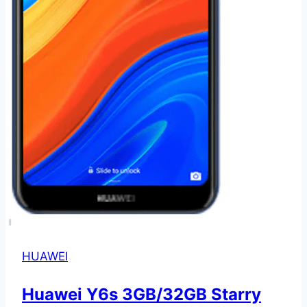
HUAWEI
Huawei Y6s 3GB/32GB Starry