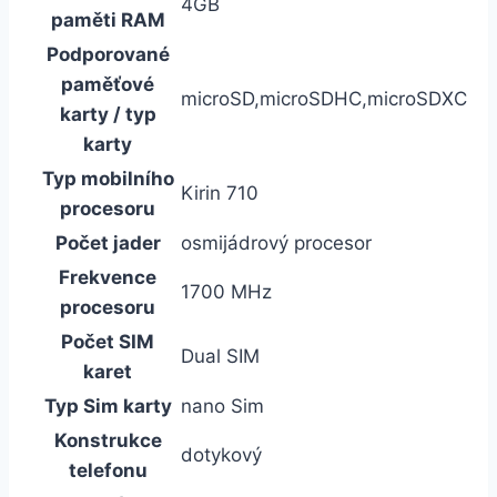
4GB
paměti RAM
Podporované
paměťové
microSD,microSDHC,microSDXC
karty / typ
karty
Typ mobilního
Kirin 710
procesoru
Počet jader
osmijádrový procesor
Frekvence
1700 MHz
procesoru
Počet SIM
Dual SIM
karet
Typ Sim karty
nano Sim
Konstrukce
dotykový
telefonu