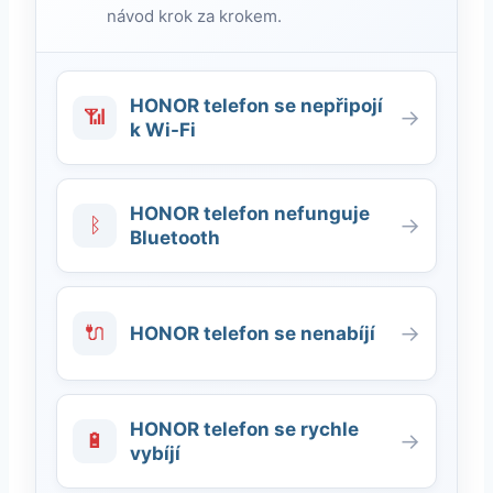
návod krok za krokem.
HONOR telefon se nepřipojí
📶
→
k Wi-Fi
HONOR telefon nefunguje
ᛒ
→
Bluetooth
🔌
→
HONOR telefon se nenabíjí
HONOR telefon se rychle
🔋
→
vybíjí