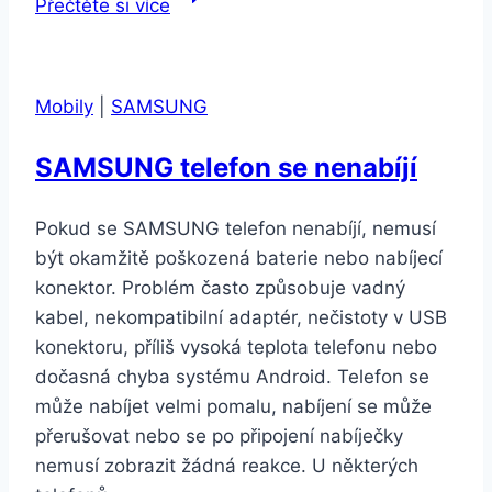
Přečtěte si více
Redmi
9C
NFC
Mobily
|
SAMSUNG
2GB/32GB
černá
SAMSUNG telefon se nenabíjí
Pokud se SAMSUNG telefon nenabíjí, nemusí
být okamžitě poškozená baterie nebo nabíjecí
konektor. Problém často způsobuje vadný
kabel, nekompatibilní adaptér, nečistoty v USB
konektoru, příliš vysoká teplota telefonu nebo
dočasná chyba systému Android. Telefon se
může nabíjet velmi pomalu, nabíjení se může
přerušovat nebo se po připojení nabíječky
nemusí zobrazit žádná reakce. U některých