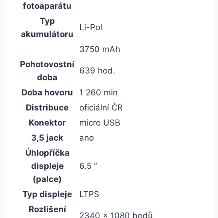
fotoaparátu
Typ
Li-Pol
akumulátoru
3750 mAh
Pohotovostní
639 hod.
doba
Doba hovoru
1 260 min
Distribuce
oficiální ČR
Konektor
micro USB
3,5 jack
ano
Úhlopříčka
displeje
6.5 “
(palce)
Typ displeje
LTPS
Rozlišení
2340 x 1080 bodů