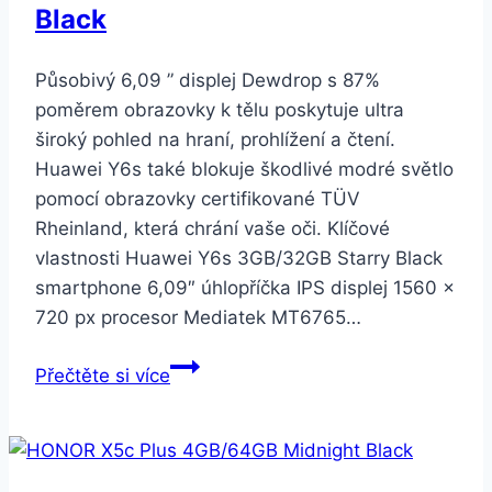
Black
Působivý 6,09 ” displej Dewdrop s 87%
poměrem obrazovky k tělu poskytuje ultra
široký pohled na hraní, prohlížení a čtení.
Huawei Y6s také blokuje škodlivé modré světlo
pomocí obrazovky certifikované TÜV
Rheinland, která chrání vaše oči. Klíčové
vlastnosti Huawei Y6s 3GB/32GB Starry Black
smartphone 6,09″ úhlopříčka IPS displej 1560 ×
720 px procesor Mediatek MT6765…
Huawei
Přečtěte si více
Y6s
3GB/32GB
Starry
Black