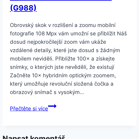
(G988)
Obrovský skok v rozlišení a zoomu mobilní
fotografie 108 Mpx vám umožní se přiblížit Náš
dosud nejpokročilejší zoom vám ukáže
vzdálené detaily, které jste dosud s žádným
mobilem neviděli. Přibližte 100× a získejte
snímky, o kterých jste nevěděli, že existují
Začněte 10× hybridním optickým zoomem,
který umožňuje revoluční složená čočka a
obrazový snímač s vysokým…
Samsung
Přečtěte si více
Galaxy
S20
Ultra
Napsat komentář
12GB/128GB