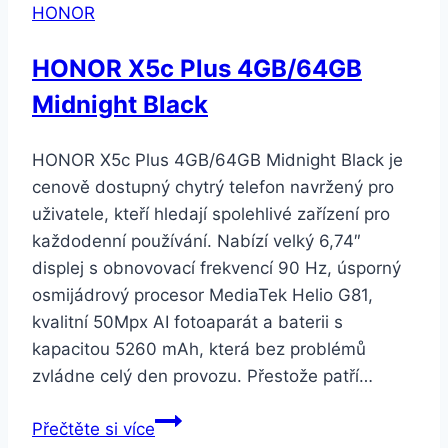
HONOR
HONOR X5c Plus 4GB/64GB
Midnight Black
HONOR X5c Plus 4GB/64GB Midnight Black je
cenově dostupný chytrý telefon navržený pro
uživatele, kteří hledají spolehlivé zařízení pro
každodenní používání. Nabízí velký 6,74″
displej s obnovovací frekvencí 90 Hz, úsporný
osmijádrový procesor MediaTek Helio G81,
kvalitní 50Mpx AI fotoaparát a baterii s
kapacitou 5260 mAh, která bez problémů
zvládne celý den provozu. Přestože patří…
HONOR
Přečtěte si více
X5c