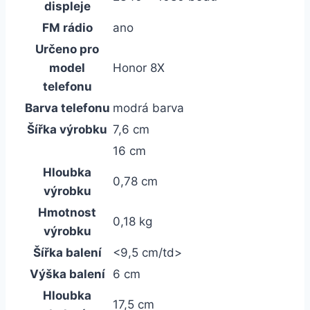
displeje
FM rádio
ano
Určeno pro
model
Honor 8X
telefonu
Barva telefonu
modrá barva
Šířka výrobku
7,6 cm
16 cm
Hloubka
0,78 cm
výrobku
Hmotnost
0,18 kg
výrobku
Šířka balení
<9,5 cm/td>
Výška balení
6 cm
Hloubka
17,5 cm