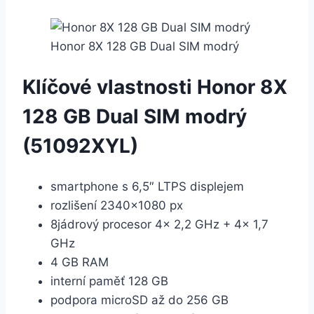
Honor 8X 128 GB Dual SIM modrý
Klíčové vlastnosti Honor 8X
128 GB Dual SIM modrý
(51092XYL)
smartphone s 6,5″ LTPS displejem
rozlišení 2340×1080 px
8jádrový procesor 4× 2,2 GHz + 4× 1,7
GHz
4 GB RAM
interní paměť 128 GB
podpora microSD až do 256 GB