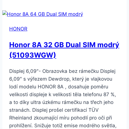
Plus
4GB/64GB
Midnight
HONOR
Black
Honor 8A 32 GB Dual SIM modrý
(51093WGW)
Displej 6,09″- Obrazovka bez rámečku Displej
6,09″ s výřezem Dewdrop, který je vlajkovou
lodí modelu HONOR 8A , dosahuje poměru
velikosti displeje k velikosti těla telefonu 87 %,
a to díky ultra úzkému rámečku na třech jeho
stranách. Displej prošel certifikací TÜV
Rheinland zkoumající míru pohodlí pro oči při
prohlížení. Snižuje totiž emise modrého světla,