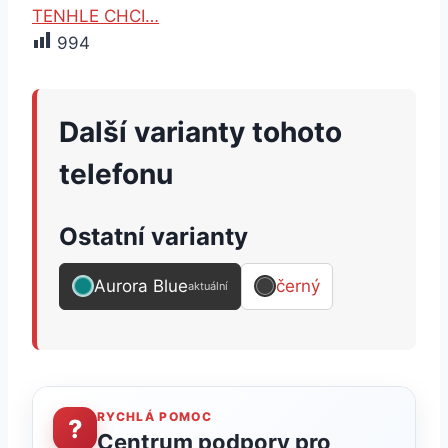
TENHLE CHCI…
994
Další varianty tohoto
telefonu
Ostatní varianty
Aurora Blue
černý
aktuální
RYCHLÁ POMOC
?
Centrum podpory pro