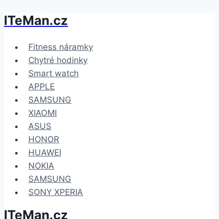
ITeMan.cz
Přeskočit
na
obsah
Fitness náramky
Chytré hodinky
Smart watch
APPLE
SAMSUNG
XIAOMI
ASUS
HONOR
HUAWEI
NOKIA
SAMSUNG
SONY XPERIA
ITeMan.cz