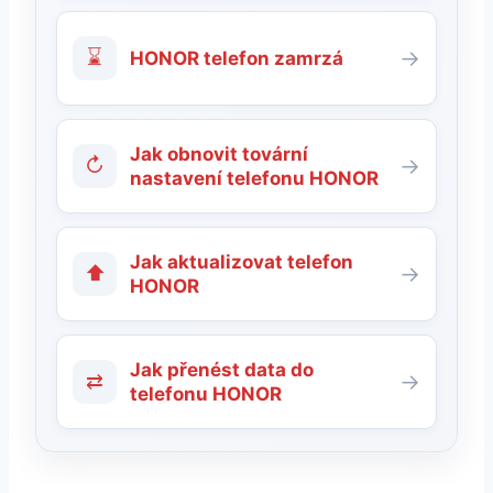
⌛
→
HONOR telefon zamrzá
Jak obnovit tovární
↻
→
nastavení telefonu HONOR
Jak aktualizovat telefon
⬆
→
HONOR
Jak přenést data do
⇄
→
telefonu HONOR