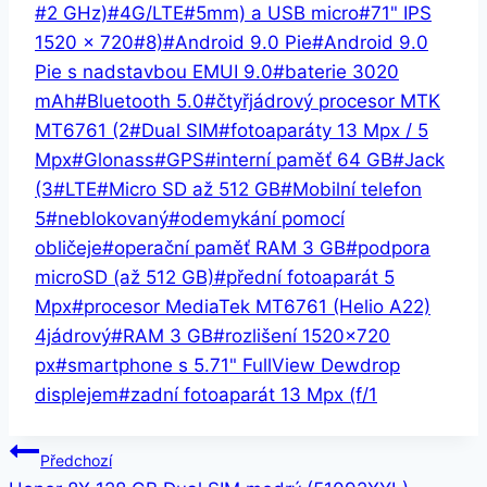
Štítky
#
2 GHz)
#
4G/LTE
#
5mm) a USB micro
#
71" IPS
příspěvků:
1520 × 720
#
8)
#
Android 9.0 Pie
#
Android 9.0
Pie s nadstavbou EMUI 9.0
#
baterie 3020
mAh
#
Bluetooth 5.0
#
čtyřjádrový procesor MTK
MT6761 (2
#
Dual SIM
#
fotoaparáty 13 Mpx / 5
Mpx
#
Glonass
#
GPS
#
interní paměť 64 GB
#
Jack
(3
#
LTE
#
Micro SD až 512 GB
#
Mobilní telefon
5
#
neblokovaný
#
odemykání pomocí
obličeje
#
operační paměť RAM 3 GB
#
podpora
microSD (až 512 GB)
#
přední fotoaparát 5
Mpx
#
procesor MediaTek MT6761 (Helio A22)
4jádrový
#
RAM 3 GB
#
rozlišení 1520×720
px
#
smartphone s 5.71" FullView Dewdrop
displejem
#
zadní fotoaparát 13 Mpx (f/1
Navigace
Předchozí