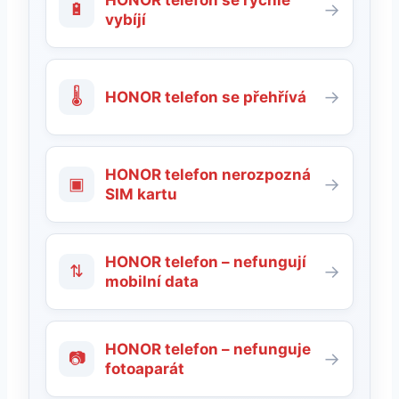
🔋
→
vybíjí
🌡
→
HONOR telefon se přehřívá
HONOR telefon nerozpozná
▣
→
SIM kartu
HONOR telefon – nefungují
⇅
→
mobilní data
HONOR telefon – nefunguje
📷
→
fotoaparát