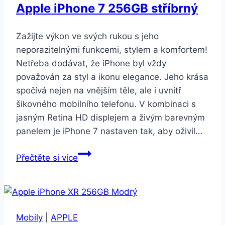
Apple iPhone 7 256GB stříbrný
(MWM22CN/A)
Zažijte výkon ve svých rukou s jeho
neporazitelnými funkcemi, stylem a komfortem!
Netřeba dodávat, že iPhone byl vždy
považován za styl a ikonu elegance. Jeho krása
spočívá nejen na vnějším těle, ale i uvnitř
šikovného mobilního telefonu. V kombinaci s
jasným Retina HD displejem a živým barevným
panelem je iPhone 7 nastaven tak, aby oživil…
Apple
Přečtěte si více
iPhone
7
256GB
stříbrný
Mobily
|
APPLE