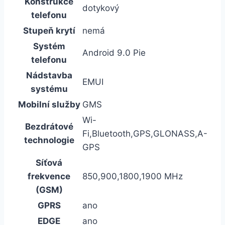
Konstrukce
dotykový
telefonu
Stupeň krytí
nemá
Systém
Android 9.0 Pie
telefonu
Nádstavba
EMUI
systému
Mobilní služby
GMS
Wi-
Bezdrátové
Fi,Bluetooth,GPS,GLONASS,A-
technologie
GPS
Síťová
frekvence
850,900,1800,1900 MHz
(GSM)
GPRS
ano
EDGE
ano