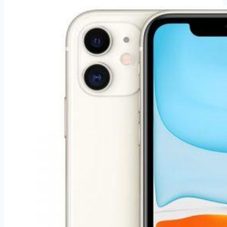
M51
černý
(SM-
M515FZKDEUE)