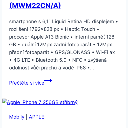
(MWM22CN/A)
smartphone s 6,1″ Liquid Retina HD displejem •
rozlišení 1792×828 px • Haptic Touch •
procesor Apple A13 Bionic • interní paměť 128
GB • duální 12Mpx zadní fotoaparát • 12Mpx
přední fotoaparát • GPS/GLONASS • Wi-Fi ax
• 4G LTE • Bluetooth 5.0 • NFC • zvýšená
odolnost vůči prachu a vodě IP68 •…
Apple
Přečtěte si více
iPhone
11
128
GB
Mobily
|
APPLE
–
White