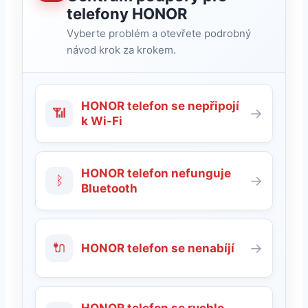
telefony HONOR
Vyberte problém a otevřete podrobný
návod krok za krokem.
HONOR telefon se nepřipojí
📶
→
k Wi-Fi
HONOR telefon nefunguje
ᛒ
→
Bluetooth
🔌
→
HONOR telefon se nenabíjí
HONOR telefon se rychle