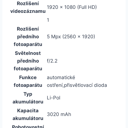
Rozlišení
1920 x 1080 (Full HD)
videozáznamu
1
Rozlišení
předního
5 Mpx (2560 x 1920)
fotoaparátu
Světelnost
předního
f/2.2
fotoaparátu
Funkce
automatické
fotoaparátu
ostření,přisvětlovací dioda
Typ
Li-Pol
akumulátoru
Kapacita
3020 mAh
akumulátoru
Pohotovostní