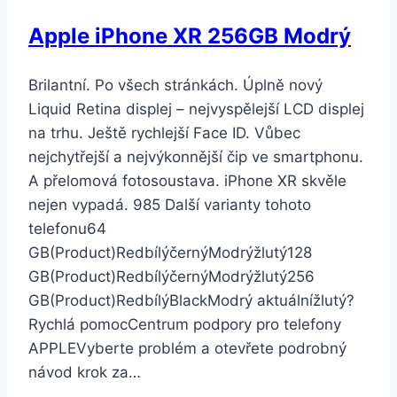
Apple iPhone XR 256GB Modrý
Brilantní. Po všech stránkách. Úplně nový
Liquid Retina displej – nejvyspělejší LCD displej
na trhu. Ještě rychlejší Face ID. Vůbec
nejchytřejší a nejvýkonnější čip ve smartphonu.
A přelomová fotosoustava. iPhone XR skvěle
nejen vypadá. 985 Další varianty tohoto
telefonu64
GB(Product)RedbílýčernýModrýžlutý128
GB(Product)RedbílýčernýModrýžlutý256
GB(Product)RedbílýBlackModrý aktuálnížlutý?
Rychlá pomocCentrum podpory pro telefony
APPLEVyberte problém a otevřete podrobný
návod krok za…