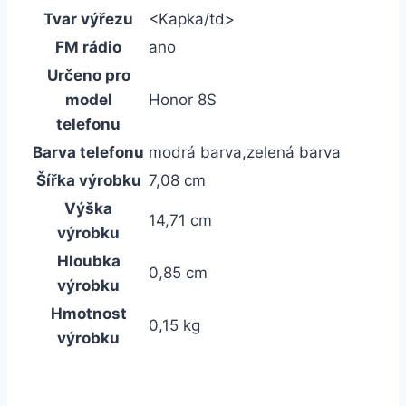
Tvar výřezu
<Kapka/td>
FM rádio
ano
Určeno pro
model
Honor 8S
telefonu
Barva telefonu
modrá barva,zelená barva
Šířka výrobku
7,08 cm
Výška
14,71 cm
výrobku
Hloubka
0,85 cm
výrobku
Hmotnost
0,15 kg
výrobku