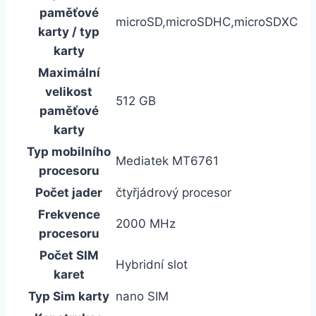
paměťové
microSD,microSDHC,microSDXC
karty / typ
karty
Maximální
velikost
512 GB
paměťové
karty
Typ mobilního
Mediatek MT6761
procesoru
Počet jader
čtyřjádrový procesor
Frekvence
2000 MHz
procesoru
Počet SIM
Hybridní slot
karet
Typ Sim karty
nano SIM