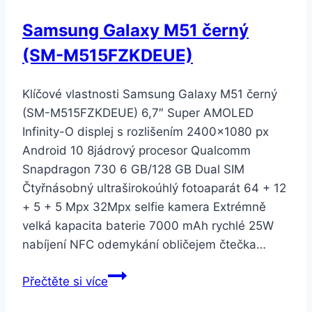
Samsung Galaxy M51 černý
(SM-M515FZKDEUE)
Klíčové vlastnosti Samsung Galaxy M51 černý
(SM-M515FZKDEUE) 6,7″ Super AMOLED
Infinity-O displej s rozlišením 2400×1080 px
Android 10 8jádrový procesor Qualcomm
Snapdragon 730 6 GB/128 GB Dual SIM
Čtyřnásobný ultraširokoúhlý fotoaparát 64 + 12
+ 5 + 5 Mpx 32Mpx selfie kamera Extrémně
velká kapacita baterie 7000 mAh rychlé 25W
nabíjení NFC odemykání obličejem čtečka…
Samsung
Přečtěte si více
Galaxy