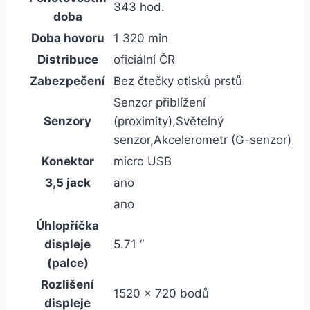
343 hod.
doba
Doba hovoru
1 320 min
Distribuce
oficiální ČR
Zabezpečení
Bez čtečky otisků prstů
Senzor přiblížení
Senzory
(proximity),Světelný
senzor,Akcelerometr (G-senzor)
Konektor
micro USB
3,5 jack
ano
ano
Úhlopříčka
displeje
5.71 “
(palce)
Rozlišení
1520 x 720 bodů
displeje