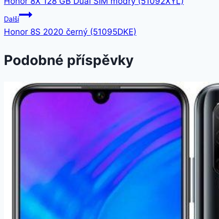
Honor 8X 128 GB Dual SIM modrý (51092XYL)
pro
Další
příspěvek
Honor 8S 2020 černý (51095DKE)
Podobné příspěvky