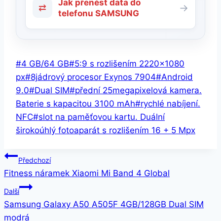
Jak přenést data do
⇄
→
telefonu SAMSUNG
Štítky
#
4 GB/64 GB
#
5:9 s rozlišením 2220×1080
příspěvků:
px
#
8jádrový procesor Exynos 7904
#
Android
9.0
#
Dual SIM
#
přední 25megapixelová kamera.
Baterie s kapacitou 3100 mAh
#
rychlé nabíjení.
NFC
#
slot na paměťovou kartu. Duální
širokoúhlý fotoaparát s rozlišením 16 + 5 Mpx
Navigace
Předchozí
Fitness náramek Xiaomi Mi Band 4 Global
pro
Další
příspěvek
Samsung Galaxy A50 A505F 4GB/128GB Dual SIM
modrá