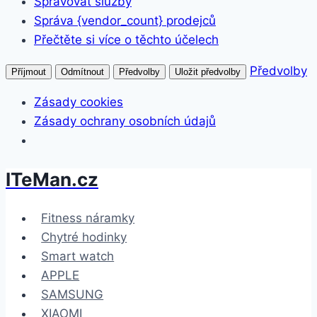
Spravovat služby
Správa {vendor_count} prodejců
Přečtěte si více o těchto účelech
Předvolby
Příjmout
Odmítnout
Předvolby
Uložit předvolby
Zásady cookies
Zásady ochrany osobních údajů
ITeMan.cz
Přeskočit
na
obsah
Fitness náramky
Chytré hodinky
Smart watch
APPLE
SAMSUNG
XIAOMI