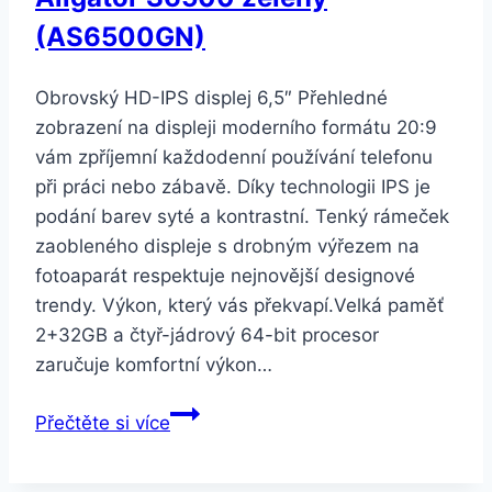
(AS6500GN)
Obrovský HD-IPS displej 6,5″ Přehledné
zobrazení na displeji moderního formátu 20:9
vám zpříjemní každodenní používání telefonu
při práci nebo zábavě. Díky technologii IPS je
podání barev syté a kontrastní. Tenký rámeček
zaobleného displeje s drobným výřezem na
fotoaparát respektuje nejnovější designové
trendy. Výkon, který vás překvapí.Velká paměť
2+32GB a čtyř-jádrový 64-bit procesor
zaručuje komfortní výkon…
Aligator
Přečtěte si více
S6500
zelený