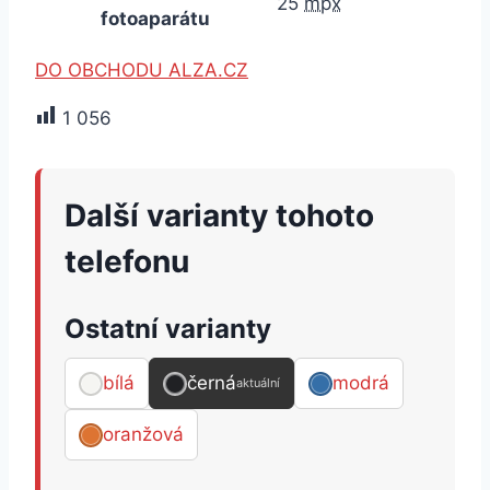
25
mpx
fotoaparátu
DO OBCHODU ALZA.CZ
1 056
Další varianty tohoto
telefonu
Ostatní varianty
bílá
černá
modrá
aktuální
oranžová