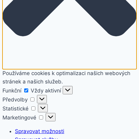
Používáme cookies k optimalizaci našich webových
stránek a našich služeb.
Funkční
Funkční
Vždy aktivní
Předvolby
Předvolby
Statistické
Statistické
Marketingové
Marketingové
Spravovat možnosti