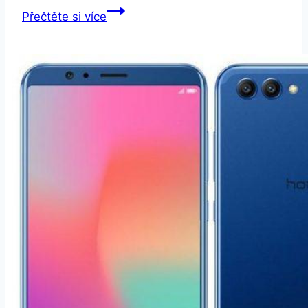
Honor
Přečtěte si více
8S
2020
černý
(51095DKE)