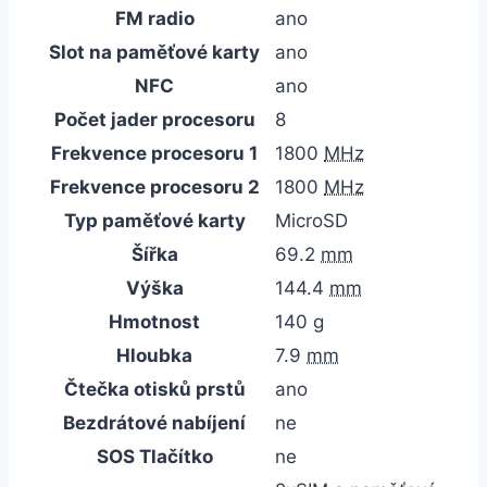
FM radio
ano
Slot na paměťové karty
ano
NFC
ano
Počet jader procesoru
8
Frekvence procesoru 1
1800
MHz
Frekvence procesoru 2
1800
MHz
Typ paměťové karty
MicroSD
Šířka
69.2
mm
Výška
144.4
mm
Hmotnost
140
g
Hloubka
7.9
mm
Čtečka otisků prstů
ano
Bezdrátové nabíjení
ne
SOS Tlačítko
ne