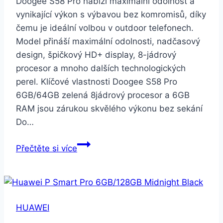
Doogee S58 Pro nabízí maximální odolnost a
vynikající výkon s výbavou bez komromisů, díky
čemu je ideální volbou v outdoor telefonech.
Model přináší maximální odolnosti, nadčasový
design, špičkový HD+ display, 8-jádrový
procesor a mnoho dalších technologických
perel. Klíčové vlastnosti Doogee S58 Pro
6GB/64GB zelená 8jádrový procesor a 6GB
RAM jsou zárukou skvělého výkonu bez sekání
Do…
Doogee
Přečtěte si více
S58
Pro
6GB/64GB
zelená
HUAWEI