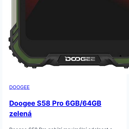
DOOGEE
Doogee S58 Pro 6GB/64GB
zelená