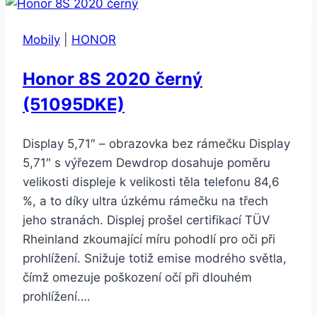
Pro
6GB/128GB
Mobily
|
HONOR
Midnight
Black
Honor 8S 2020 černý
(51095DKE)
Display 5,71″ – obrazovka bez rámečku Display
5,71″ s výřezem Dewdrop dosahuje poměru
velikosti displeje k velikosti těla telefonu 84,6
%, a to díky ultra úzkému rámečku na třech
jeho stranách. Displej prošel certifikací TÜV
Rheinland zkoumající míru pohodlí pro oči při
prohlížení. Snižuje totiž emise modrého světla,
čímž omezuje poškození očí při dlouhém
prohlížení….