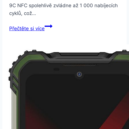
9C NFC spolehlivě zvládne až 1 000 nabíjecích
cyklů, což…
Xiaomi
Přečtěte si více
Redmi
9C
NFC
3GB/64GB
černá