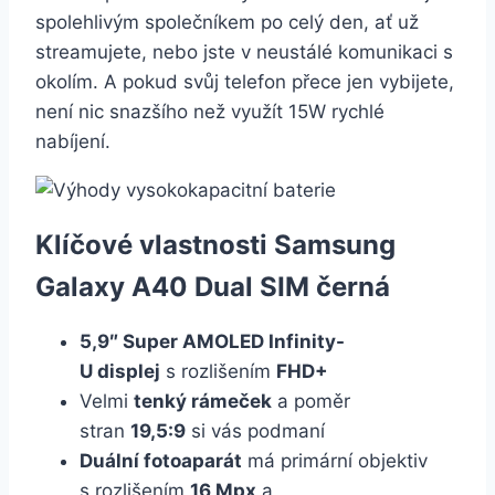
spolehlivým společníkem po celý den, ať už
streamujete, nebo jste v neustálé komunikaci s
okolím. A pokud svůj telefon přece jen vybijete,
není nic snazšího než využít 15W rychlé
nabíjení.
Klíčové vlastnosti Samsung
Galaxy A40 Dual SIM černá
5,9″ Super AMOLED Infinity-
U displej
s rozlišením
FHD+
Velmi
tenký rámeček
a poměr
stran
19,5:9
si vás podmaní
Duální fotoaparát
má primární objektiv
s rozlišením
16 Mpx
a