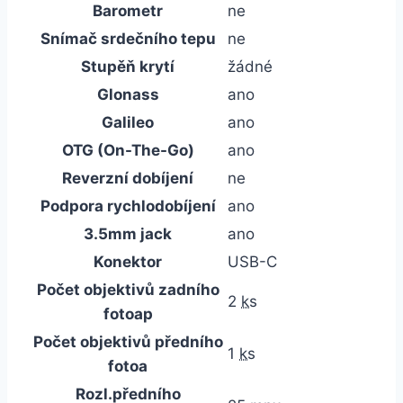
Barometr
ne
Snímač srdečního tepu
ne
Stupěň krytí
žádné
Glonass
ano
Galileo
ano
OTG (On-The-Go)
ano
Reverzní dobíjení
ne
Podpora rychlodobíjení
ano
3.5mm jack
ano
Konektor
USB-C
Počet objektivů zadního
2
ks
fotoap
Počet objektivů předního
1
ks
fotoa
Rozl.předního