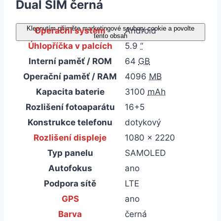
Dual SIM černá
Klepnutím přijměte marketingové soubory cookie a povolte
Operační systém
Android
tento obsah
Úhlopříčka v palcích
5.9
“
Interní paměť / ROM
64
GB
Operační paměť / RAM
4096
MB
Kapacita baterie
3100
mAh
Rozlišení fotoaparátu
16+5
Konstrukce telefonu
dotykový
Rozlišení displeje
1080 x 2220
Typ panelu
SAMOLED
Autofokus
ano
Podpora sítě
LTE
GPS
ano
Barva
černá