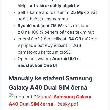
5Mpx
ultraširokoúhlý objektiv
Selfie kamera s rozlišením
25 Mpx
z vás
udělá hvězdu Instagramu
Rychlé nabíjení (15 W)
vás dostane
z 0 na 100 % během pár desítek minut
Interní úložiště o velikosti
64 GB
můžete
v případě potřeby rozšířit 512GB
paměťovou kartou microSD
Operační systém
Android 9.0 s
nadstavbou One UI
Manuály ke stažení Samsung
Galaxy A40 Dual SIM černá
Manuál
Samsung Galaxy
A40 Dual SIM černá
– česky.pdf