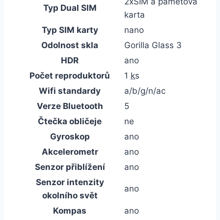
2xSIM a paměťová
Typ Dual SIM
karta
Typ SIM karty
nano
Odolnost skla
Gorilla Glass 3
HDR
ano
Počet reproduktorů
1
ks
Wifi standardy
a/b/g/n/ac
Verze Bluetooth
5
Čtečka obličeje
ne
Gyroskop
ano
Akcelerometr
ano
Senzor přiblížení
ano
Senzor intenzity
ano
okolního svět
Kompas
ano