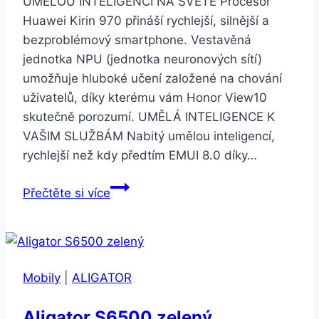
UMĚLOU INTELIGENCÍ NA SVĚTĚ Procesor
Huawei Kirin 970 přináší rychlejší, silnější a
bezproblémový smartphone. Vestavěná
jednotka NPU (jednotka neuronových sítí)
umožňuje hluboké učení založené na chování
uživatelů, díky kterému vám Honor View10
skutečně porozumí. UMĚLÁ INTELIGENCE K
VAŠIM SLUŽBÁM Nabitý umělou inteligencí,
rychlejší než kdy předtím EMUI 8.0 díky…
Honor
Přečtěte si více
View
10
modrý
(51092KAK)
Mobily
|
ALIGATOR
Aligator S6500 zelený