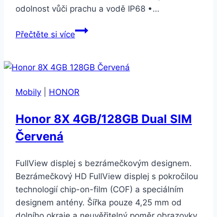
odolnost vůči prachu a vodě IP68 •…
Apple
Přečtěte si více
iPhone
11
64
GB
Mobily
|
HONOR
–
Purple
Honor 8X 4GB/128GB Dual SIM
(MWLX2CN/A)
Červená
FullView displej s bezrámečkovým designem.
Bezrámečkový HD FullView displej s pokročilou
technologií chip-on-film (COF) a speciálním
designem antény. Šířka pouze 4,25 mm od
dolního okraje a neuvěřitelný poměr obrazovky