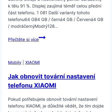
k tělu 91 %. Displej zaujímá téměř celou přední
část telefonu. 1 081 Další varianty tohoto
telefonu64 GB4 GB / černá4 GB / Červená4 GB
/ modráčernýModrý128…
Honor
Přečtěte si více
8X
4GB/128GB
Dual
Mobily
|
XIAOMI
SIM
Červená
Jak obnovit tovární nastavení
telefonu XIAOMI
Pokud potřebujete obnovit tovární nastavení
telefonu XIAOMI, je důležité vědět, že tím dojde