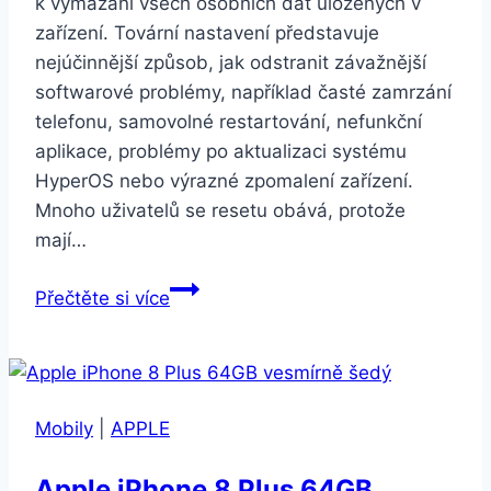
k vymazání všech osobních dat uložených v
zařízení. Tovární nastavení představuje
nejúčinnější způsob, jak odstranit závažnější
softwarové problémy, například časté zamrzání
telefonu, samovolné restartování, nefunkční
aplikace, problémy po aktualizaci systému
HyperOS nebo výrazné zpomalení zařízení.
Mnoho uživatelů se resetu obává, protože
mají…
Jak
Přečtěte si více
obnovit
tovární
nastavení
telefonu
Mobily
|
APPLE
XIAOMI
Apple iPhone 8 Plus 64GB