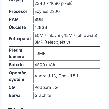
2340 x 1080 pixelů
Procesor
Exynos 2200
RAM
8GB
Úložiště
128GB
50MP (hlavní), 12MP (ultrawide),
Fotoaparát
8MP (teleobjektiv)
Přední
10MP
kamera
Baterie
4500 mAh
Operační
Android 13, One UI 5.1
systém
5G
Podpora 5G
Barva
Graphite