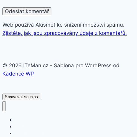
Web používá Akismet ke snížení množství spamu.
Zjistěte, jak jsou zpracovávány údaje z komentářů.
© 2026 ITeMan.cz - Šablona pro WordPress od
Kadence WP
Spravovat souhlas
Fitness náramky
Chytré hodinky
Smart watch