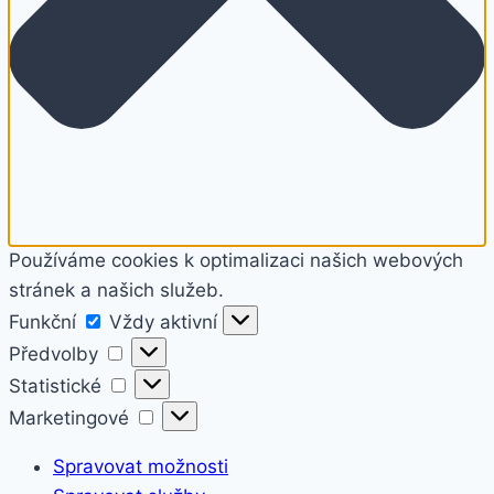
Používáme cookies k optimalizaci našich webových
stránek a našich služeb.
Funkční
Funkční
Vždy aktivní
Předvolby
Předvolby
Statistické
Statistické
Marketingové
Marketingové
Spravovat možnosti