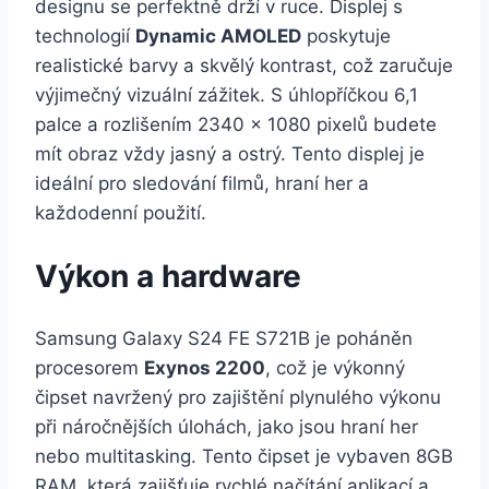
designu se perfektně drží v ruce. Displej s
technologií
Dynamic AMOLED
poskytuje
realistické barvy a skvělý kontrast, což zaručuje
výjimečný vizuální zážitek. S úhlopříčkou 6,1
palce a rozlišením 2340 x 1080 pixelů budete
mít obraz vždy jasný a ostrý. Tento displej je
ideální pro sledování filmů, hraní her a
každodenní použití.
Výkon a hardware
Samsung Galaxy S24 FE S721B je poháněn
procesorem
Exynos 2200
, což je výkonný
čipset navržený pro zajištění plynulého výkonu
při náročnějších úlohách, jako jsou hraní her
nebo multitasking. Tento čipset je vybaven 8GB
RAM, která zajišťuje rychlé načítání aplikací a