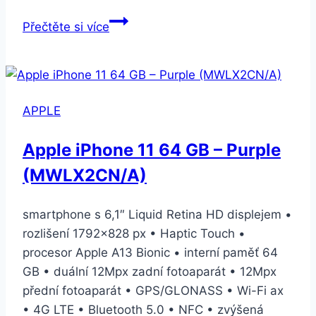
HONOR
Přečtěte si více
telefon
–
nefunguje
fotoaparát
APPLE
Apple iPhone 11 64 GB – Purple
(MWLX2CN/A)
smartphone s 6,1″ Liquid Retina HD displejem •
rozlišení 1792×828 px • Haptic Touch •
procesor Apple A13 Bionic • interní paměť 64
GB • duální 12Mpx zadní fotoaparát • 12Mpx
přední fotoaparát • GPS/GLONASS • Wi-Fi ax
• 4G LTE • Bluetooth 5.0 • NFC • zvýšená