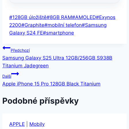
Štítky
#
128GB úložiště
#
8GB RAM
#
AMOLED
#
Exynos
příspěvků:
2200
#
Graphite
#
mobilní telefon
#
Samsung
Galaxy S24 FE
#
smartphone
Navigace
Předchozí
Samsung Galaxy S25 Ultra 12GB/256GB S938B
pro
Titanium Jadegreen
příspěvek
Další
Apple iPhone 15 Pro 128GB Black Titanium
Podobné příspěvky
APPLE
|
Mobily