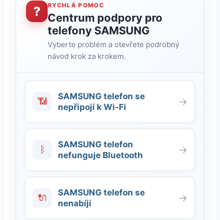
RYCHLÁ POMOC
?
Centrum podpory pro
telefony SAMSUNG
Vyberte problém a otevřete podrobný
návod krok za krokem.
SAMSUNG telefon se
📶
→
nepřipojí k Wi-Fi
SAMSUNG telefon
ᛒ
→
nefunguje Bluetooth
SAMSUNG telefon se
🔌
→
nenabíjí