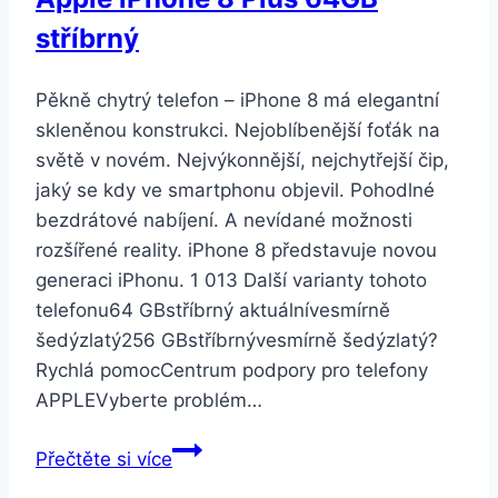
stříbrný
Pěkně chytrý telefon – iPhone 8 má elegantní
skleněnou konstrukci. Nejoblíbenější foťák na
světě v novém. Nejvýkonnější, nejchytřejší čip,
jaký se kdy ve smartphonu objevil. Pohodlné
bezdrátové nabíjení. A nevídané možnosti
rozšířené reality. iPhone 8 představuje novou
generaci iPhonu. 1 013 Další varianty tohoto
telefonu64 GBstříbrný aktuálnívesmírně
šedýzlatý256 GBstříbrnývesmírně šedýzlatý?
Rychlá pomocCentrum podpory pro telefony
APPLEVyberte problém…
Apple
Přečtěte si více
iPhone