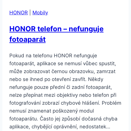
nastavení
HONOR
|
Mobily
telefonu
APPLE
HONOR telefon – nefunguje
fotoaparát
Pokud na telefonu HONOR nefunguje
fotoaparát, aplikace se nemusí vůbec spustit,
může zobrazovat černou obrazovku, zamrzat
nebo se ihned po otevření zavřít. Někdy
nefunguje pouze přední či zadní fotoaparát,
nelze přepínat mezi objektivy nebo telefon při
fotografování zobrazí chybové hlášení. Problém
nemusí znamenat poškozený modul
fotoaparátu. Často jej způsobí dočasná chyba
aplikace, chybějící oprávnění, nedostatek…