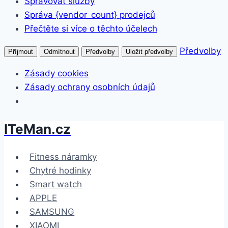
Spravovat služby
Správa {vendor_count} prodejců
Přečtěte si více o těchto účelech
Předvolby
Příjmout
Odmítnout
Předvolby
Uložit předvolby
Zásady cookies
Zásady ochrany osobních údajů
ITeMan.cz
Přeskočit
na
obsah
Fitness náramky
Chytré hodinky
Smart watch
APPLE
SAMSUNG
XIAOMI