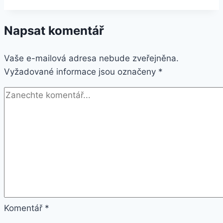
8
Plus
Napsat komentář
64GB
stříbrný
Vaše e-mailová adresa nebude zveřejněna.
Vyžadované informace jsou označeny
*
Komentář
*