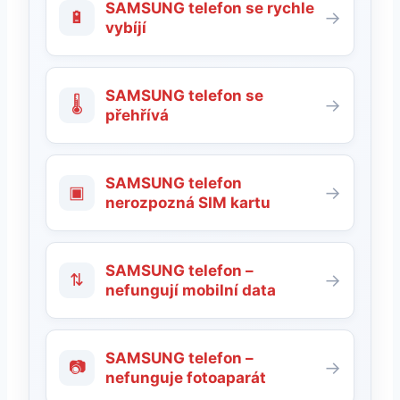
SAMSUNG telefon se rychle
🔋
→
vybíjí
SAMSUNG telefon se
🌡
→
přehřívá
SAMSUNG telefon
▣
→
nerozpozná SIM kartu
SAMSUNG telefon –
⇅
→
nefungují mobilní data
SAMSUNG telefon –
📷
→
nefunguje fotoaparát