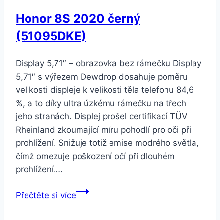
Honor 8S 2020 černý
(51095DKE)
Display 5,71″ – obrazovka bez rámečku Display
5,71″ s výřezem Dewdrop dosahuje poměru
velikosti displeje k velikosti těla telefonu 84,6
%, a to díky ultra úzkému rámečku na třech
jeho stranách. Displej prošel certifikací TÜV
Rheinland zkoumající míru pohodlí pro oči při
prohlížení. Snižuje totiž emise modrého světla,
čímž omezuje poškození očí při dlouhém
prohlížení….
Honor
Přečtěte si více
8S
2020