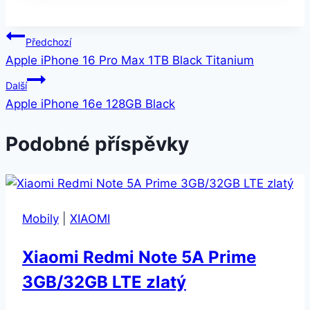
Navigace
Předchozí
Apple iPhone 16 Pro Max 1TB Black Titanium
pro
Další
příspěvek
Apple iPhone 16e 128GB Black
Podobné příspěvky
Mobily
|
XIAOMI
Xiaomi Redmi Note 5A Prime
3GB/32GB LTE zlatý