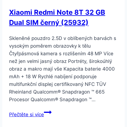
Xiaomi Redmi Note 8T 32 GB
Dual SIM černý (25932)
Skleněné pouzdro 2.5D v oblíbených barvách s
vysokým poměrem obrazovky k tělu
Čtyřpásmová kamera s rozlišením 48 MP Více
než jen velmi jasný obraz Portréty, širokoúhlý
obraz a makro mají vše Kapacita baterie 4000
mAh + 18 W Rychlé nabíjení podporuje
multifunkční displej certifikovaný NFC TÜV
Rheinland Qualcomm® Snapdragon ™ 665
Procesor Qualcomm® Snapdragon ™…
Xiaomi
Přečtěte si více
Redmi