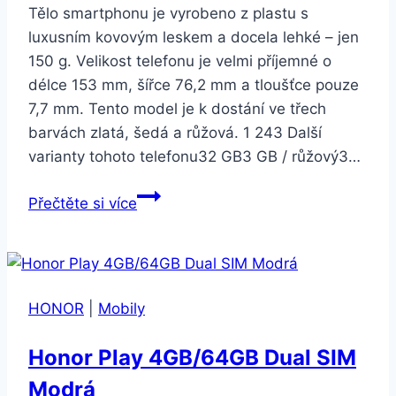
Tělo smartphonu je vyrobeno z plastu s
luxusním kovovým leskem a docela lehké – jen
150 g. Velikost telefonu je velmi příjemné o
délce 153 mm, šířce 76,2 mm a tloušťce pouze
7,7 mm. Tento model je k dostání ve třech
barvách zlatá, šedá a růžová. 1 243 Další
varianty tohoto telefonu32 GB3 GB / růžový3…
Xiaomi
Přečtěte si více
Redmi
Note
5A
Prime
HONOR
|
Mobily
3GB/32GB
LTE
Honor Play 4GB/64GB Dual SIM
zlatý
Modrá