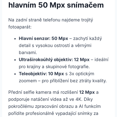
hlavním 50 Mpx snímačem
Na zadní straně telefonu najdeme trojitý
fotoaparát:
Hlavní senzor: 50 Mpx
– zachytí každý
detail s vysokou ostrostí a věrnými
barvami.
Ultraširokoúhlý objektiv: 12 Mpx
– ideální
pro krajiny a skupinové fotografie.
Teleobjektiv: 10 Mpx
s 3x optickým
zoomem – pro přiblížení bez ztráty kvality.
Přední selfie kamera má rozlišení
12 Mpx
a
podporuje natáčení videa až ve 4K. Díky
pokročilému zpracování obrazu a AI funkcím
pořídíte profesionálně vypadající snímky za