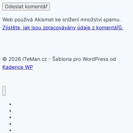
Web používá Akismet ke snížení množství spamu.
Zjistěte, jak jsou zpracovávány údaje z komentářů.
© 2026 ITeMan.cz - Šablona pro WordPress od
Kadence WP
Fitness náramky
Chytré hodinky
Smart watch
APPLE
SAMSUNG