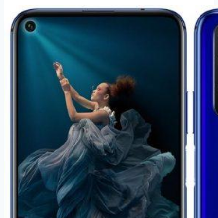
Note
8T
32
GB
Dual
SIM
černý
(25932)