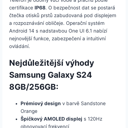
Telefon je odolný vůči vodě a prachu podle
certifikace
IP68
. O bezpečnost dat se postará
čtečka otisků prstů zabudovaná pod displejem
a rozpoznávání obličeje. Operační systém
Android 14 s nadstavbou One UI 6.1 nabízí
nejnovější funkce, zabezpečení a intuitivní
ovládání.
Nejdůležitější výhody
Samsung Galaxy S24
8GB/256GB:
Prémiový design
v barvě Sandstone
Orange
Špičkový AMOLED displej
s 120Hz
obnovovací frekvencí