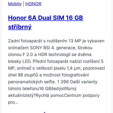
Mobily
|
HONOR
(51093VCP)
Honor 6A Dual SIM 16 GB
stříbrný
Zadní fotoaparát s rozlišením 13 MP je vybaven
snímačem SONY BSI 4. generace, širokou
clonou F 2.0 a HDR technologií se dvěma
blesky LED. Přední fotoaparát nabízí rozlišení 5
MP, snímač s velikostí pixelu 1,4 µm, pozorovací
úhel 88 stupňů a možnost fotografování
panoramatických selfie. 1 396 Další varianty
tohoto telefonu16 GBšedýstříbrný
aktuálnízlatý?Rychlá pomocCentrum podpory
pro…