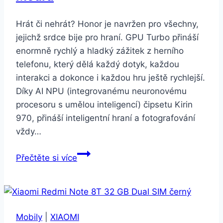
Hrát či nehrát? Honor je navržen pro všechny,
jejichž srdce bije pro hraní. GPU Turbo přináší
enormně rychlý a hladký zážitek z herního
telefonu, který dělá každý dotyk, každou
interakci a dokonce i každou hru ještě rychlejší.
Díky AI NPU (integrovanému neuronovému
procesoru s umělou inteligencí) čipsetu Kirin
970, přináší inteligentní hraní a fotografování
vždy…
Honor
Přečtěte si více
Play
4GB/64GB
Dual
SIM
Mobily
|
XIAOMI
Modrá