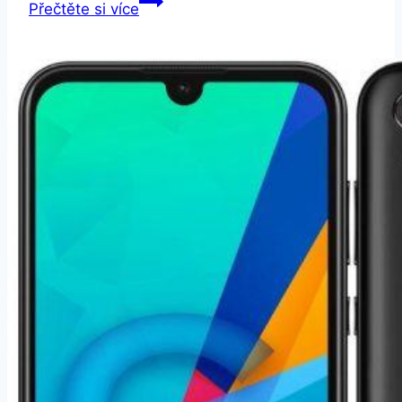
Honor
Přečtěte si více
6A
Dual
SIM
16
GB
stříbrný