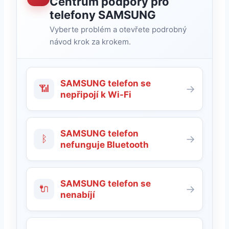
Centrum podpory pro
telefony SAMSUNG
Vyberte problém a otevřete podrobný
návod krok za krokem.
SAMSUNG telefon se
📶
→
nepřipojí k Wi-Fi
SAMSUNG telefon
ᛒ
→
nefunguje Bluetooth
SAMSUNG telefon se
🔌
→
nenabíjí