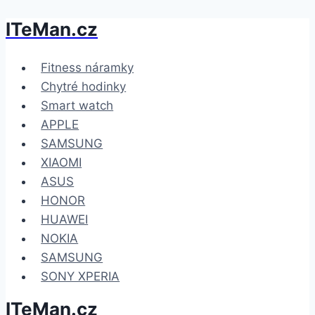
ITeMan.cz
Přeskočit
na
obsah
Fitness náramky
Chytré hodinky
Smart watch
APPLE
SAMSUNG
XIAOMI
ASUS
HONOR
HUAWEI
NOKIA
SAMSUNG
SONY XPERIA
ITeMan.cz