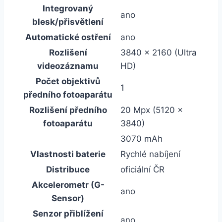
Integrovaný
ano
blesk/přisvětlení
Automatické ostření
ano
Rozlišení
3840 x 2160 (Ultra
videozáznamu
HD)
Počet objektivů
1
předního fotoaparátu
Rozlišení předního
20 Mpx (5120 x
fotoaparátu
3840)
3070 mAh
Vlastnosti baterie
Rychlé nabíjení
Distribuce
oficiální ČR
Akcelerometr (G-
ano
Sensor)
Senzor přiblížení
ano