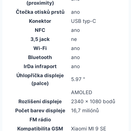
(proximity)
Čtečka otisků prstů
ano
Konektor
USB typ-C
NFC
ano
3,5 jack
ne
Wi-Fi
ano
Bluetooth
ano
IrDa infraport
ano
Úhlopříčka displeje
5.97 "
(palce)
AMOLED
Rozlišení displeje
2340 x 1080 bodů
Počet barev displeje
16,7 miliónů
FM rádio
Kompatibilita GSM
Xiaomi MI 9 SE