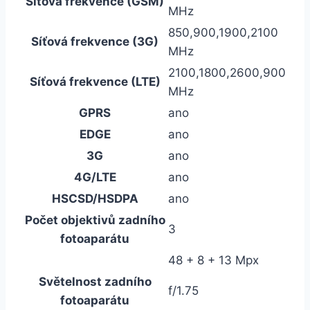
Síťová frekvence (GSM)
MHz
850,900,1900,2100
Síťová frekvence (3G)
MHz
2100,1800,2600,900
Síťová frekvence (LTE)
MHz
GPRS
ano
EDGE
ano
3G
ano
4G/LTE
ano
HSCSD/HSDPA
ano
Počet objektivů zadního
3
fotoaparátu
48 + 8 + 13 Mpx
Světelnost zadního
f/1.75
fotoaparátu