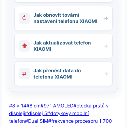
Jak obnovit tovární
↻
→
nastavení telefonu XIAOMI
Jak aktualizovat telefon
⬆
→
XIAOMI
Jak přenést data do
⇄
→
telefonu XIAOMI
Štítky
#
8 × 14
#
8 cm
#
97" AMOLED
#
čtečka prstů v
příspěvků:
displeji
#
displej 5
#
dotykový mobilní
telefon
#
Dual SIM
#
frekvence procesoru 1 700