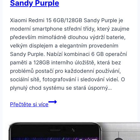
Sandy Purple
Xiaomi Redmi 15 6GB/128GB Sandy Purple je
moderní smartphone střední třídy, který zaujme
především mimořádně dlouhou výdrží baterie,
velkým displejem a elegantním provedením
Sandy Purple. Nabízí kombinaci 6 GB operační
paměti a 128GB interního úložiště, která bez
problémů postačí pro každodenní používání,
sociální sítě, fotografování i sledování videí. O
plynulý chod systému se stará úsporný…
Xiaomi
Přečtěte si více
Redmi
15
6GB/128GB
Sandy