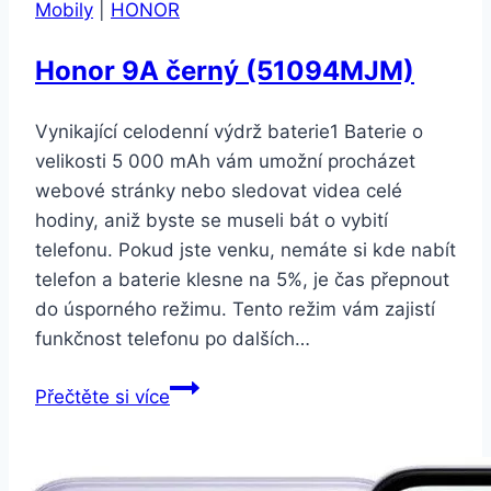
Mobily
|
HONOR
Honor 9A černý (51094MJM)
Vynikající celodenní výdrž baterie1 Baterie o
velikosti 5 000 mAh vám umožní procházet
webové stránky nebo sledovat videa celé
hodiny, aniž byste se museli bát o vybití
telefonu. Pokud jste venku, nemáte si kde nabít
telefon a baterie klesne na 5%, je čas přepnout
do úsporného režimu. Tento režim vám zajistí
funkčnost telefonu po dalších…
Honor
Přečtěte si více
9A
černý
(51094MJM)