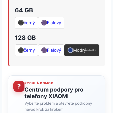
64 GB
černý
Fialový
128 GB
černý
Fialový
Modrý
aktuální
RYCHLÁ POMOC
?
Centrum podpory pro
telefony XIAOMI
Vyberte problém a otevřete podrobný
návod krok za krokem.