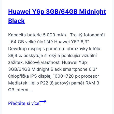
Huawei Y6p 3GB/64GB Midnight
Black
Kapacita baterie 5 000 mAh | Trojitý fotoaparát
| 64 GB velké úložiště Huawei Y6P 6,3″
Dewdrop displej s poměrem obrazovky k tělu
88,4 % poskytuje široký a pohlcující vizuální
zážitek. Klíčové vlastnosti Huawei Y6p
3GB/64GB Midnight Black smartphone 6,3″
úhlopříčka IPS displej 1600×720 px procesor
Mediatek Helio P22 (8jádrový) paměť RAM 3
GB interní…
Huawei
Přečtěte si více
Y6p