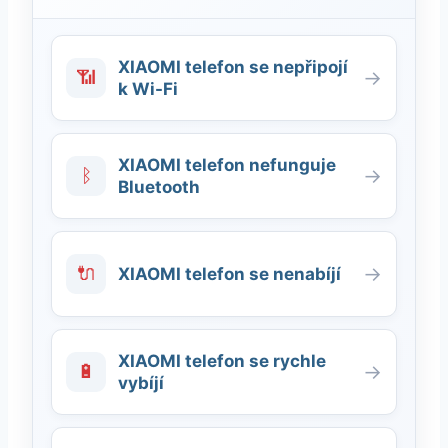
XIAOMI telefon se nepřipojí
📶
→
k Wi-Fi
XIAOMI telefon nefunguje
ᛒ
→
Bluetooth
🔌
→
XIAOMI telefon se nenabíjí
XIAOMI telefon se rychle
🔋
→
vybíjí