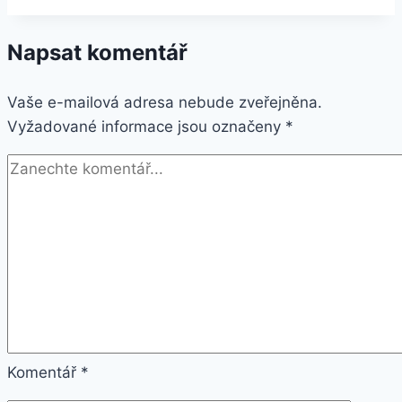
12GB/256GB
Rose
Napsat komentář
Gold
Vaše e-mailová adresa nebude zveřejněna.
Vyžadované informace jsou označeny
*
Komentář
*