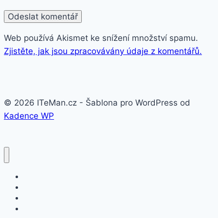
Web používá Akismet ke snížení množství spamu.
Zjistěte, jak jsou zpracovávány údaje z komentářů.
© 2026 ITeMan.cz - Šablona pro WordPress od
Kadence WP
Fitness náramky
Chytré hodinky
Smart watch
APPLE