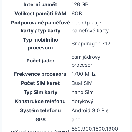
Interní paměť
128 GB
Velikost paměti RAM
6GB
Podporované paměťové
nepodporuje
karty / typ karty
paměťové karty
Typ mobilního
Snapdragon 712
procesoru
osmijádrový
Počet jader
procesor
Frekvence procesoru
1700 MHz
Počet SIM karet
Dual SIM
Typ Sim karty
nano Sim
Konstrukce telefonu
dotykový
Systém telefonu
Android 9.0 Pie
GPS
ano
850,900,1800,1900