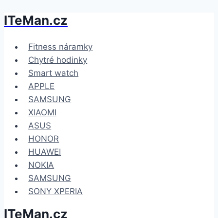
ITeMan.cz
Přeskočit
na
obsah
Fitness náramky
Chytré hodinky
Smart watch
APPLE
SAMSUNG
XIAOMI
ASUS
HONOR
HUAWEI
NOKIA
SAMSUNG
SONY XPERIA
ITeMan.cz