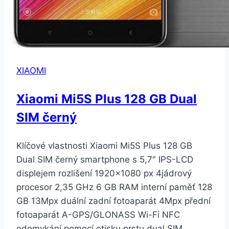
XIAOMI
Xiaomi Mi5S Plus 128 GB Dual
SIM černý
Klíčové vlastnosti Xiaomi Mi5S Plus 128 GB
Dual SIM černý smartphone s 5,7″ IPS-LCD
displejem rozlišení 1920×1080 px 4jádrový
procesor 2,35 GHz 6 GB RAM interní paměť 128
GB 13Mpx duální zadní fotoaparát 4Mpx přední
fotoaparát A-GPS/GLONASS Wi-Fi NFC
odemykání pomocí otisku prstu dual SIM