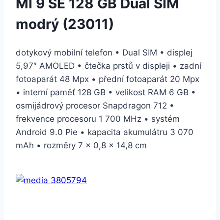
MI 9 SE 128 GB Dual SIM
modrý (23011)
dotykový mobilní telefon • Dual SIM • displej
5,97″ AMOLED • čtečka prstů v displeji • zadní
fotoaparát 48 Mpx • přední fotoaparát 20 Mpx
• interní paměť 128 GB • velikost RAM 6 GB •
osmijádrový procesor Snapdragon 712 •
frekvence procesoru 1 700 MHz • systém
Android 9.0 Pie • kapacita akumulátru 3 070
mAh • rozměry 7 × 0,8 × 14,8 cm