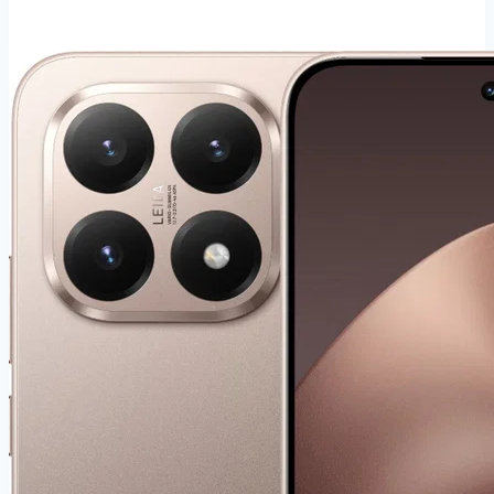
Mi
A2
6GB
128GB
LTE
Dual
SIM
Zlatý