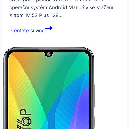
operační systém Android Manuály ke stažení
Xiaomi Mi5S Plus 128…
Xiaomi
Přečtěte si více
Mi5S
Plus
128
GB
Dual
SIM
černý