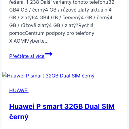
řešení. 1 238 Další varianty tohoto telefonu32
GB4 GB / černý4 GB / růžově zlatý aktuální4
GB / zlatý64 GB4 GB / červený4 GB / černý4
GB / růžově zlatý4 GB / zlatý?Rychlá
pomocCentrum podpory pro telefony
XIAOMIVyberte…
Xiaomi
Přečtěte si více
Mi
A1
4GB/32GB
Dual
HUAWEI
SIM
LTE
Huawei P smart 32GB Dual SIM
růžově
černý
zlatý