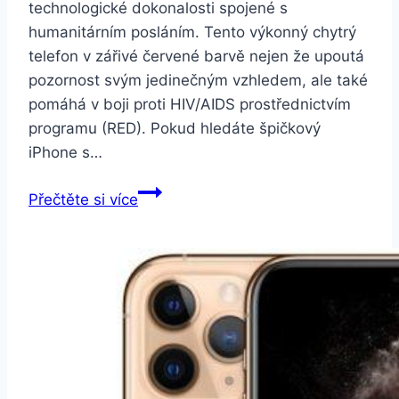
technologické dokonalosti spojené s
humanitárním posláním. Tento výkonný chytrý
telefon v zářivé červené barvě nejen že upoutá
pozornost svým jedinečným vzhledem, ale také
pomáhá v boji proti HIV/AIDS prostřednictvím
programu (RED). Pokud hledáte špičkový
iPhone s…
Apple
Přečtěte si více
iPhone
13
512GB
(PRODUCT)RED