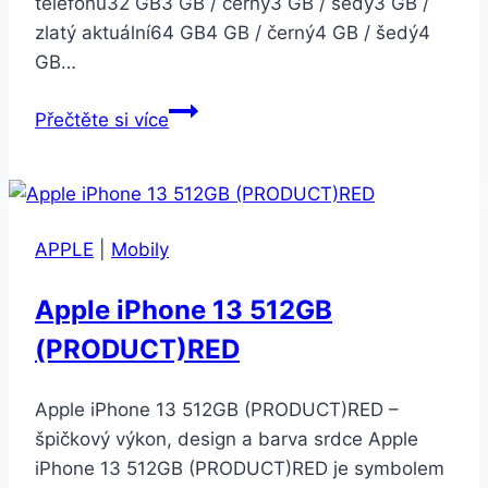
telefonu32 GB3 GB / černý3 GB / šedý3 GB /
zlatý aktuální64 GB4 GB / černý4 GB / šedý4
GB…
Xiaomi
Přečtěte si více
Redmi
Note
4
CZ
APPLE
|
Mobily
LTE
3GB
Apple iPhone 13 512GB
32GB
(PRODUCT)RED
zlatý
Apple iPhone 13 512GB (PRODUCT)RED –
špičkový výkon, design a barva srdce Apple
iPhone 13 512GB (PRODUCT)RED je symbolem