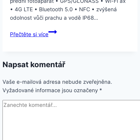
přední fotoaparát • GPS/GLONASS • Wi-Fi ax
• 4G LTE • Bluetooth 5.0 • NFC • zvýšená
odolnost vůči prachu a vodě IP68…
Apple
Přečtěte si více
iPhone
11
Pro
Napsat komentář
Max
256
Vaše e-mailová adresa nebude zveřejněna.
GB
Vyžadované informace jsou označeny
–
*
Gold
(MWHL2CN/A)