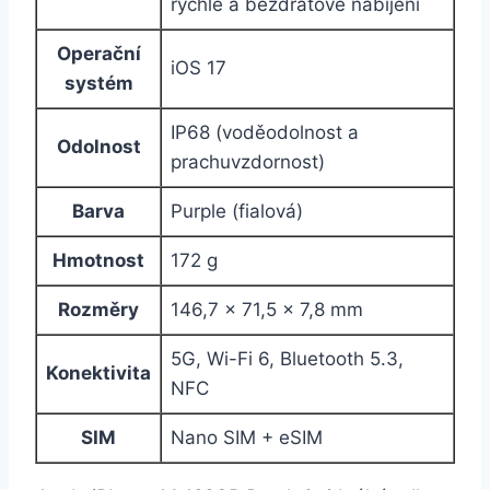
rychlé a bezdrátové nabíjení
Operační
iOS 17
systém
IP68 (voděodolnost a
Odolnost
prachuvzdornost)
Barva
Purple (fialová)
Hmotnost
172 g
Rozměry
146,7 × 71,5 × 7,8 mm
5G, Wi-Fi 6, Bluetooth 5.3,
Konektivita
NFC
SIM
Nano SIM + eSIM