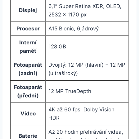
6,1″ Super Retina XDR, OLED,
Displej
2532 × 1170 px
Procesor
A15 Bionic, 6jádrový
Interní
128 GB
paměť
Fotoaparát
Dvojitý: 12 MP (hlavní) + 12 MP
(zadní)
(ultraširoký)
Fotoaparát
12 MP TrueDepth
(přední)
4K až 60 fps, Dolby Vision
Video
HDR
Až 20 hodin přehrávání videa,
Baterie