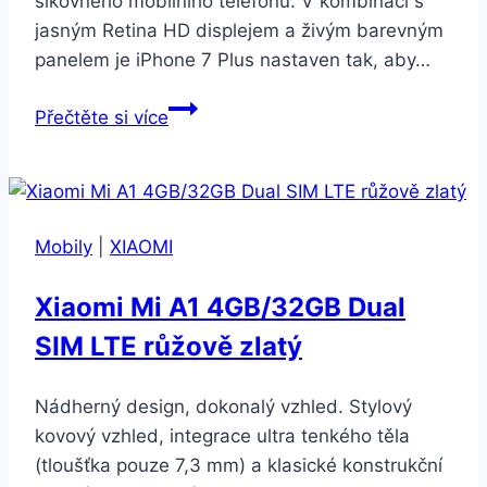
šikovného mobilního telefonu. V kombinaci s
jasným Retina HD displejem a živým barevným
panelem je iPhone 7 Plus nastaven tak, aby…
Apple
Přečtěte si více
iPhone
7
Plus
128GB
Mobily
|
XIAOMI
černý
Xiaomi Mi A1 4GB/32GB Dual
SIM LTE růžově zlatý
Nádherný design, dokonalý vzhled. Stylový
kovový vzhled, integrace ultra tenkého těla
(tloušťka pouze 7,3 mm) a klasické konstrukční