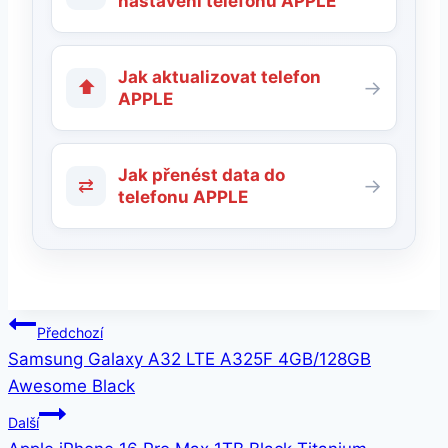
nastavení telefonu APPLE
Jak aktualizovat telefon
⬆
→
APPLE
Jak přenést data do
⇄
→
telefonu APPLE
Navigace
Předchozí
Samsung Galaxy A32 LTE A325F 4GB/128GB
pro
Awesome Black
příspěvek
Další