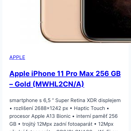
APPLE
Apple iPhone 11 Pro Max 256 GB
– Gold (MWHL2CN/A)
smartphone s 6,5 ” Super Retina XDR displejem
• rozlišení 2688×1242 px • Haptic Touch •
procesor Apple A13 Bionic • interní paměť 256
GB • trojitý 12Mpx zadní fotoaparát • 12Mpx