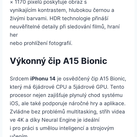
× 1170 pixelů poskytuje obraz s
vynikajícím kontrastem, hlubokou černou a
živými barvami. HDR technologie přináší
neuvěřitelné detaily při sledování filmů, hraní
her
nebo prohlížení fotografií.
Výkonný čip A15 Bionic
Srdcem
iPhonu 14
je osvědčený čip A15 Bionic,
který má 6jádrové CPU a 5jádrové GPU. Tento
procesor nejen zajišťuje plynulý chod systému
iOS, ale také podporuje náročné hry a aplikace.
Zvládne bez problémů multitasking, střih videa
ve 4K a díky Neural Engine je ideální
i pro práci s umělou inteligencí a strojovým
učením.