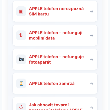
APPLE telefon nerozpozná
▣
→
SIM kartu
APPLE telefon – nefungují
⇅
→
mobilní data
APPLE telefon – nefunguje
→
fotoaparát
→
APPLE telefon zamrzá
Jak obnovit tovární
↻
→