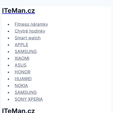
ITeMan.cz
Přeskočit
na
obsah
Fitness náramky
Chytré hodinky
Smart watch
APPLE
SAMSUNG
XIAOMI
ASUS
HONOR
HUAWEI
NOKIA
SAMSUNG
SONY XPERIA
ITeMan.cz