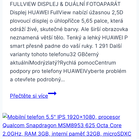
FULLVIEW DISPLEJ & DUÁLNÍ FOTOAPARÁT
Displej HUAWEI FullView nabízí úžasnou 2,5D
plovoucí displej o úhlopříčce 5,65 palce, která
odráží živé, skutečné barvy. Ale širší obrazovka
neznamená větší tělo. Tenký a lehký HUAWEI P
smart přesně padne do vaší ruky. 1 291 Další
varianty tohoto telefonu32 GBčerný
aktuálníModrýzlatý?Rychlá pomocCentrum
podpory pro telefony HUAWEIVyberte problém
a otevřete podrobný…
Huawei
Přečtěte si více
P
smart
32GB
Dual
SIM