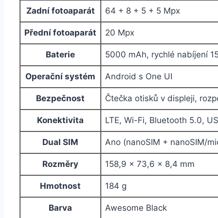
Zadní fotoaparát
64 + 8 + 5 + 5 Mpx
Přední fotoaparát
20 Mpx
Baterie
5000 mAh, rychlé nabíjení 1
Operační systém
Android s One UI
Bezpečnost
Čtečka otisků v displeji, roz
Konektivita
LTE, Wi-Fi, Bluetooth 5.0, 
Dual SIM
Ano (nanoSIM + nanoSIM/mi
Rozměry
158,9 × 73,6 × 8,4 mm
Hmotnost
184 g
Barva
Awesome Black