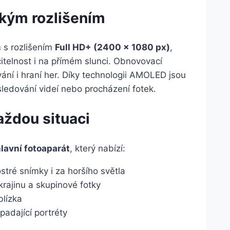
kým rozlišením
m
s rozlišením
Full HD+ (2400 × 1080 px)
,
čitelnost i na přímém slunci. Obnovovací
vání i hraní her. Díky technologii AMOLED jsou
sledování videí nebo procházení fotek.
aždou situaci
lavní fotoaparát
, který nabízí:
ostré snímky i za horšího světla
krajinu a skupinové fotky
blízka
padající portréty