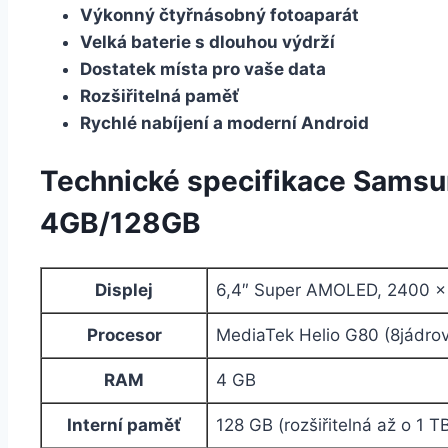
Výkonný čtyřnásobný fotoaparát
Velká baterie s dlouhou výdrží
Dostatek místa pro vaše data
Rozšiřitelná paměť
Rychlé nabíjení a moderní Android
Technické specifikace Sams
4GB/128GB
Displej
6,4″ Super AMOLED, 2400 ×
Procesor
MediaTek Helio G80 (8jádrov
RAM
4 GB
Interní paměť
128 GB (rozšiřitelná až o 1 T