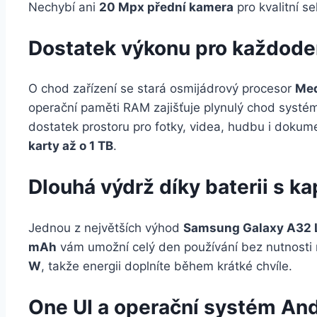
Nechybí ani
20 Mpx přední kamera
pro kvalitní se
Dostatek výkonu pro každoden
O chod zařízení se stará osmijádrový procesor
Med
operační paměti RAM zajišťuje plynulý chod systém
dostatek prostoru pro fotky, videa, hudbu i dokume
karty až o 1 TB
.
Dlouhá výdrž díky baterii s 
Jednou z největších výhod
Samsung Galaxy A32 
mAh
vám umožní celý den používání bez nutnosti 
W
, takže energii doplníte během krátké chvíle.
One UI a operační systém And