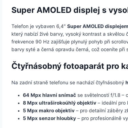
Super AMOLED displej s vyso
Telefon je vybaven 6,4″
Super AMOLED displeje
který nabízí živé barvy, vysoký kontrast a skvělou 
frekvence 90 Hz zajišťuje plynulý pohyb při scrollo
barvy syté a černá opravdu černá, což oceníte při 
Čtyřnásobný fotoaparát pro k
Na zadní straně telefonu se nachází čtyřnásobný
h
64 Mpx hlavní snímač
se světelností f/1.8 – 
8 Mpx ultraširokoúhlý objektiv
– ideální pro 
5 Mpx makro objektiv
– pro detailní záběry z
5 Mpx senzor hloubky
– pro profesionálně vy