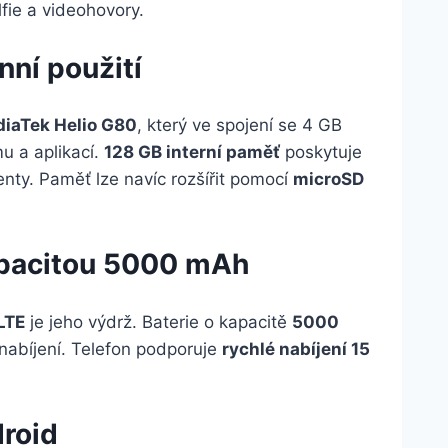
lfie a videohovory.
ní použití
iaTek Helio G80
, který ve spojení se 4 GB
u a aplikací.
128 GB interní paměť
poskytuje
nty. Paměť lze navíc rozšířit pomocí
microSD
kapacitou 5000 mAh
LTE
je jeho výdrž. Baterie o kapacitě
5000
nabíjení. Telefon podporuje
rychlé nabíjení 15
roid