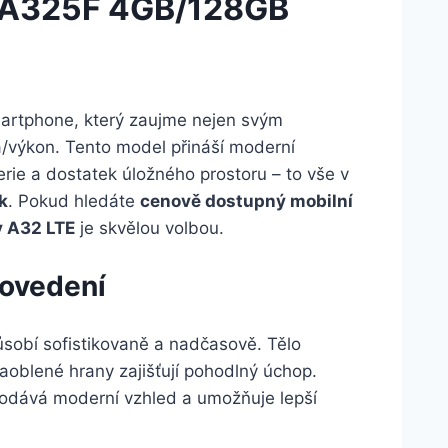
 A325F 4GB/128GB
martphone, který zaujme nejen svým
/výkon. Tento model přináší moderní
erie a dostatek úložného prostoru – to vše v
k
. Pokud hledáte
cenově dostupný mobilní
y A32 LTE
je skvělou volbou.
rovedení
sobí sofistikovaně a nadčasově. Tělo
zaoblené hrany zajišťují pohodlný úchop.
 dodává moderní vzhled a umožňuje lepší