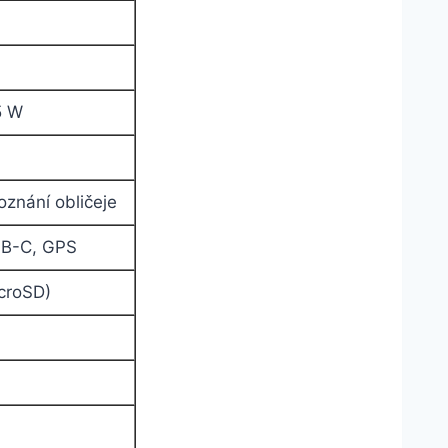
5 W
poznání obličeje
USB-C, GPS
croSD)