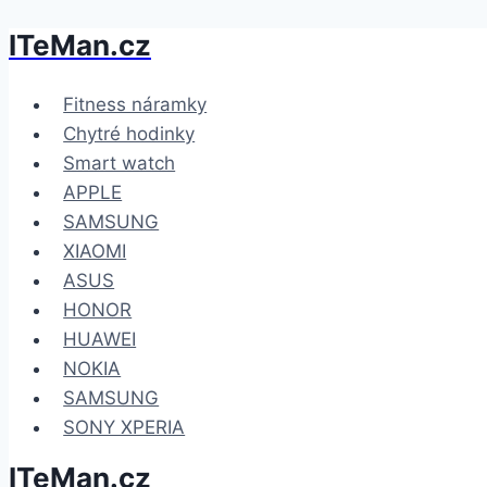
ITeMan.cz
Přeskočit
na
obsah
Fitness náramky
Chytré hodinky
Smart watch
APPLE
SAMSUNG
XIAOMI
ASUS
HONOR
HUAWEI
NOKIA
SAMSUNG
SONY XPERIA
ITeMan.cz