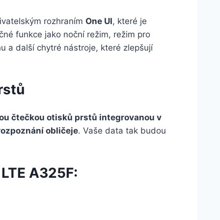
ivatelským rozhraním
One UI
, které je
ečné funkce jako noční režim, režim pro
 a další chytré nástroje, které zlepšují
rstů
ou čtečkou otisků prstů integrovanou v
rozpoznání obličeje
. Vaše data tak budou
 LTE A325F: