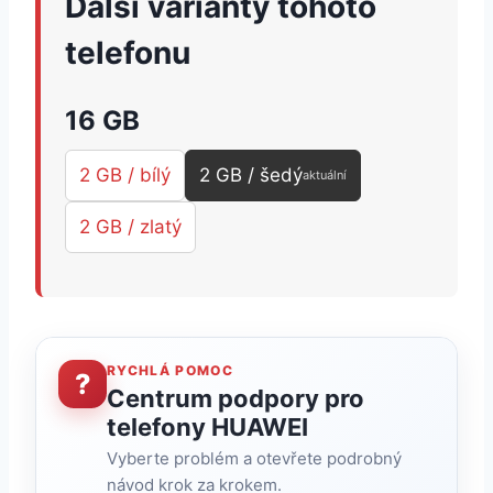
Další varianty tohoto
telefonu
16 GB
2 GB / bílý
2 GB / šedý
aktuální
2 GB / zlatý
RYCHLÁ POMOC
?
Centrum podpory pro
telefony HUAWEI
Vyberte problém a otevřete podrobný
návod krok za krokem.