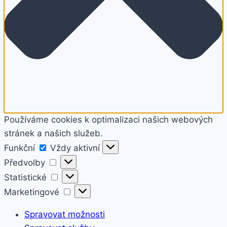
Používáme cookies k optimalizaci našich webových
stránek a našich služeb.
Funkční
Funkční
Vždy aktivní
Předvolby
Předvolby
Statistické
Statistické
Marketingové
Marketingové
Spravovat možnosti