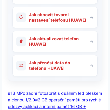
Jak obnovit tovární
↻
→
nastavení telefonu HUAWEI
Jak aktualizovat telefon
⬆
→
HUAWEI
Jak přenést data do
⇄
→
telefonu HUAWEI
Štítky
#
13 MPx zadní fotoaprát s duálním led bleskem
příspěvků:
a clonou f/2.0
#
2 GB operační pamětí pro rychlé
odezvy aplikací a interní paměť 16 GB +