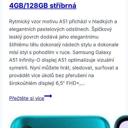
4GB/128GB stříbrná
Rytmický vzor motivu A51 přichází v hladkých a
elegantních pastelových odstínech. Špičkový
lesklý povrch dodává jeho elegantnímu
štíhlému tělu dokonalý nádech stylu a dokonale
mísí styl s pohodlím v ruce. Samsung Galaxy
A51 Infinity-O displej A51 optimalizuje vizuální
symetrii. Nyní můžete hrát, sledovat, surfovat a
provádět více úkolů bez přerušení na
širokoúhlém displeji 6,5″ FHD+,…
Samsung
Přečtěte si více
Galaxy
A51
SM-
A515F