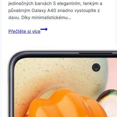
jedinečných barvách S elegantním, tenkým a
půvabným Galaxy A40 snadno vystoupíte z
davu. Díky minimalistickému…
Samsung
Přečtěte si více
Galaxy
A40
Dual
SIM
černá