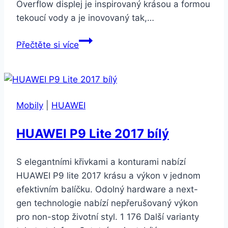
Overflow displej je inspirovaný krásou a formou
tekoucí vody a je inovovaný tak,…
Huawei
Přečtěte si více
P40
Pro
8GB/256GB
šedá
Mobily
|
HUAWEI
HUAWEI P9 Lite 2017 bílý
S elegantními křivkami a konturami nabízí
HUAWEI P9 lite 2017 krásu a výkon v jednom
efektivním balíčku. Odolný hardware a next-
gen technologie nabízí nepřerušovaný výkon
pro non-stop životní styl. 1 176 Další varianty