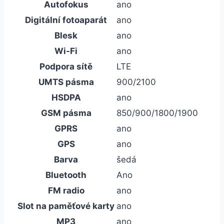
Autofokus
ano
Digitální fotoaparát
ano
Blesk
ano
Wi-Fi
ano
Podpora sítě
LTE
UMTS pásma
900/2100
HSDPA
ano
GSM pásma
850/900/1800/1900
GPRS
ano
GPS
ano
Barva
šedá
Bluetooth
Ano
FM radio
ano
Slot na paměťové karty
ano
MP3
ano