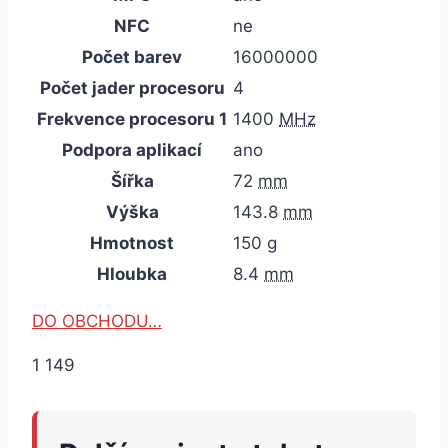
NFC
ne
Počet barev
16000000
Počet jader procesoru
4
Frekvence procesoru 1
1400
MHz
Podpora aplikací
ano
Šířka
72
mm
Výška
143.8
mm
Hmotnost
150
g
Hloubka
8.4
mm
DO OBCHODU…
1 149