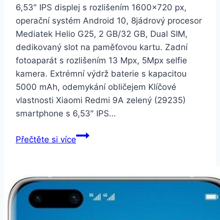
6,53″ IPS displej s rozlišením 1600×720 px,
operační systém Android 10, 8jádrový procesor
Mediatek Helio G25, 2 GB/32 GB, Dual SIM,
dedikovaný slot na paměťovou kartu. Zadní
fotoaparát s rozlišením 13 Mpx, 5Mpx selfie
kamera. Extrémní výdrž baterie s kapacitou
5000 mAh, odemykání obličejem Klíčové
vlastnosti Xiaomi Redmi 9A zelený (29235)
smartphone s 6,53″ IPS…
Xiaomi
Přečtěte si více
Redmi
9A
zelený
(29235)