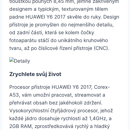
tloušťkou pouhých 8,45 mm, jemně zakřiveným
designem a typickým, texturovaným tělem
padne HUAWEI Y6 2017 skvěle do ruky. Design
přístroje je promyšlen do nejmenšího detailu,
od zadní části, která se kolem čočky
fotoaparátu stáčí do unikátního kruhového
tvaru, až po číslicové řízení přístroje (CNC).
Zrychlete svůj život
Procesor přístroje HUAWEI Y6 2017, Corex-
A53, vám umožní pracovat, streamovat a
přehrávat obsah bez jakéhokoli zdržení.
Vysokorychlostní čtyřjádrový procesor, jehož
každé jádro dosahuje rychlosti až 1,4GHz, a
2GB RAM, zprostředkovává rychlý a hladký