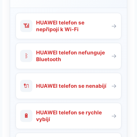
HUAWEI telefon se
📶
→
nepřipojí k Wi-Fi
HUAWEI telefon nefunguje
ᛒ
→
Bluetooth
🔌
→
HUAWEI telefon se nenabíjí
HUAWEI telefon se rychle
🔋
→
vybíjí