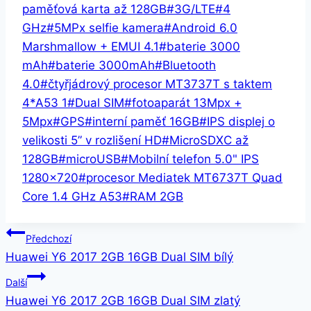
paměťová karta až 128GB
#
3G/LTE
#
4
GHz
#
5MPx selfie kamera
#
Android 6.0
Marshmallow + EMUI 4.1
#
baterie 3000
mAh
#
baterie 3000mAh
#
Bluetooth
4.0
#
čtyřjádrový procesor MT3737T s taktem
4*A53 1
#
Dual SIM
#
fotoaparát 13Mpx +
5Mpx
#
GPS
#
interní paměť 16GB
#
IPS displej o
velikosti 5” v rozlišení HD
#
MicroSDXC až
128GB
#
microUSB
#
Mobilní telefon 5.0" IPS
1280x720
#
procesor Mediatek MT6737T Quad
Core 1.4 GHz A53
#
RAM 2GB
Navigace
Předchozí
Huawei Y6 2017 2GB 16GB Dual SIM bílý
pro
Další
příspěvek
Huawei Y6 2017 2GB 16GB Dual SIM zlatý