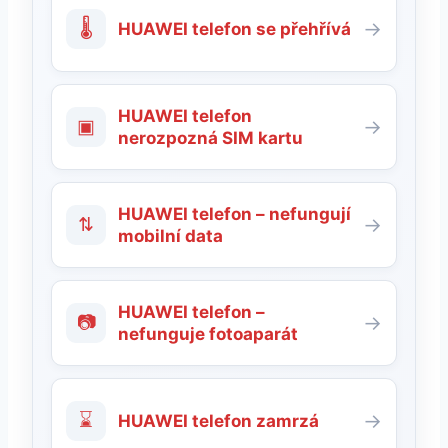
🌡
→
HUAWEI telefon se přehřívá
HUAWEI telefon
▣
→
nerozpozná SIM kartu
HUAWEI telefon – nefungují
⇅
→
mobilní data
HUAWEI telefon –
📷
→
nefunguje fotoaparát
⌛
→
HUAWEI telefon zamrzá