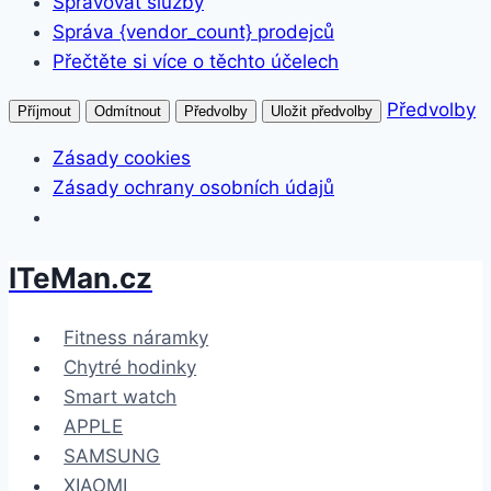
Spravovat služby
Správa {vendor_count} prodejců
Přečtěte si více o těchto účelech
Předvolby
Příjmout
Odmítnout
Předvolby
Uložit předvolby
Zásady cookies
Zásady ochrany osobních údajů
ITeMan.cz
Přeskočit
na
obsah
Fitness náramky
Chytré hodinky
Smart watch
APPLE
SAMSUNG
XIAOMI