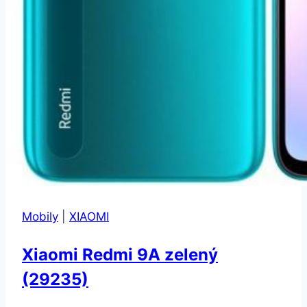
Mobily
|
XIAOMI
Xiaomi Redmi 9A zelený
(29235)