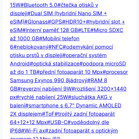
15W
#
Bluetooth 5.0
#
čtečka otisků v
displeji
#
Dual SIM (hybridní Nano SIM +
eSIM)
#
Glonass
#
GPS
#
HDR10+
#
hybridní slot +
eSIM
#
interní paměť 128 GB
#
LTE
#
Micro SDXC
až 1000 GB
#
Mobilní telefon
6
#
neblokovaný
#
NFC
#
odemykání pomocí
otisku prstů v displeji
#
operační systém
Android
#
optická stabilizace
#
podpora microSD
až do 1 TB
#
přední fotoaparát 10 Mpx
#
procesor
Samsung Exynos 990 8jádrový
#
RAM 8
GB
#
reverzní nabíjení 9W
#
rozlišení 3200×1440
px
#
rychlé nabíjení 25W
#
sluchátka AKG v
balení
#
smartphone s 6.7" Dynamic AMOLED
2X displejem
#
ToF
#
trojitý zadní fotoaparát
64+12+12 Mpx
#
USB-C
#
voděodolný dle
IP68
#
Wi-Fi ax
#
zadní fotoaparát s optickým
zoomem 12 Mpx (f/1