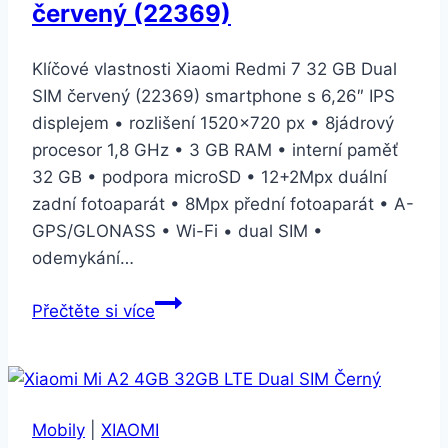
červený (22369)
Klíčové vlastnosti Xiaomi Redmi 7 32 GB Dual
SIM červený (22369) smartphone s 6,26″ IPS
displejem • rozlišení 1520×720 px • 8jádrový
procesor 1,8 GHz • 3 GB RAM • interní paměť
32 GB • podpora microSD • 12+2Mpx duální
zadní fotoaparát • 8Mpx přední fotoaparát • A-
GPS/GLONASS • Wi-Fi • dual SIM •
odemykání…
Xiaomi
Přečtěte si více
Redmi
7
32
GB
Mobily
|
XIAOMI
Dual