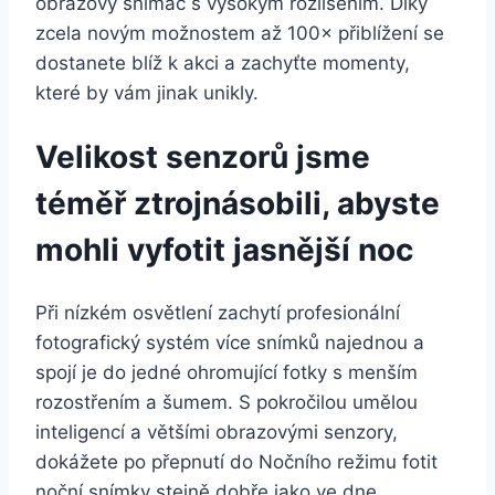
obrazový snímač s vysokým rozlišením. Díky
zcela novým možnostem až 100× přiblížení se
dostanete blíž k akci a zachyťte momenty,
které by vám jinak unikly.
Velikost senzorů jsme
téměř ztrojnásobili, abyste
mohli vyfotit jasnější noc
Při nízkém osvětlení zachytí profesionální
fotografický systém více snímků najednou a
spojí je do jedné ohromující fotky s menším
rozostřením a šumem. S pokročilou umělou
inteligencí a většími obrazovými senzory,
dokážete po přepnutí do Nočního režimu fotit
noční snímky stejně dobře jako ve dne.