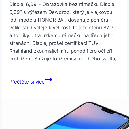
Displej 6,09″- Obrazovka bez rámečku Displej
6,09″ s výřezem Dewdrop, který je vlajkovou
lodí modelu HONOR 8A , dosahuje poměru
velikosti displeje k velikosti těla telefonu 87 %,
a to díky ultra úzkému rámečku na třech jeho
stranách. Displej prošel certifikací TÜV
Rheinland zkoumající míru pohodlí pro oči při
prohlížení. Snižuje totiž emise modrého světla,
…
Honor
Přečtěte si více
8A
64
GB
Dual
SIM
černý