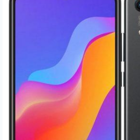
LTE
Dual
SIM
Černý