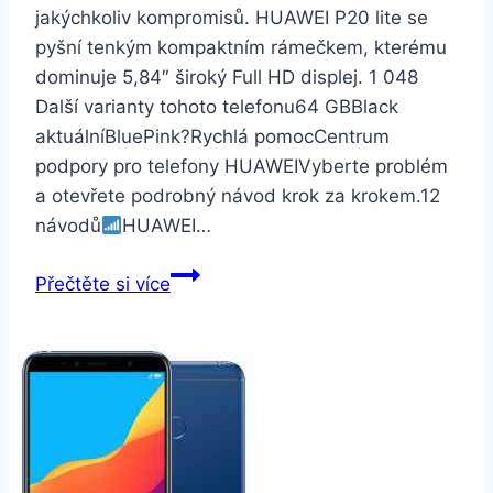
jakýchkoliv kompromisů. HUAWEI P20 lite se
pyšní tenkým kompaktním rámečkem, kterému
dominuje 5,84″ široký Full HD displej. 1 048
Další varianty tohoto telefonu64 GBBlack
aktuálníBluePink?Rychlá pomocCentrum
podpory pro telefony HUAWEIVyberte problém
a otevřete podrobný návod krok za krokem.12
návodů
HUAWEI…
Huawei
Přečtěte si více
P20
Lite
64GB
Dual
SIM
Black