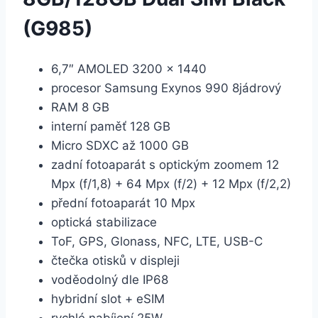
(G985)
6,7″ AMOLED 3200 × 1440
procesor Samsung Exynos 990 8jádrový
RAM 8 GB
interní paměť 128 GB
Micro SDXC až 1000 GB
zadní fotoaparát s optickým zoomem 12
Mpx (f/1,8) + 64 Mpx (f/2) + 12 Mpx (f/2,2)
přední fotoaparát 10 Mpx
optická stabilizace
ToF, GPS, Glonass, NFC, LTE, USB-C
čtečka otisků v displeji
voděodolný dle IP68
hybridní slot + eSIM
rychlé nabíjení 25W