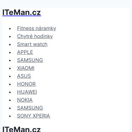
ITeMan.cz
Přeskočit
na
obsah
Fitness náramky
Chytré hodinky
Smart watch
APPLE
SAMSUNG
XIAOMI
ASUS
HONOR
HUAWEI
NOKIA
SAMSUNG
SONY XPERIA
ITeMan.cz