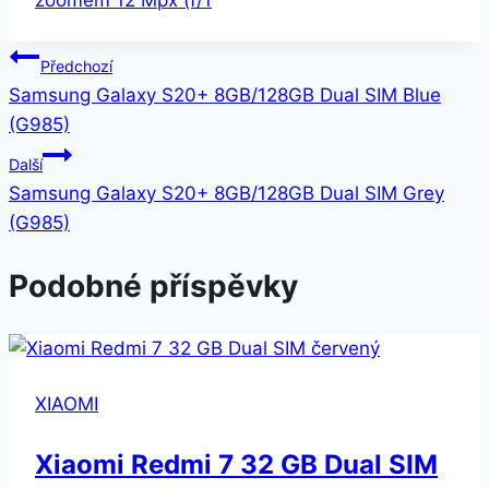
Navigace
Předchozí
Samsung Galaxy S20+ 8GB/128GB Dual SIM Blue
pro
(G985)
příspěvek
Další
Samsung Galaxy S20+ 8GB/128GB Dual SIM Grey
(G985)
Podobné příspěvky
XIAOMI
Xiaomi Redmi 7 32 GB Dual SIM