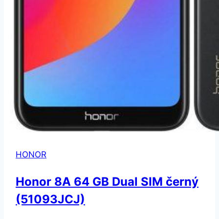
HONOR
Honor 8A 64 GB Dual SIM černý
(51093JCJ)