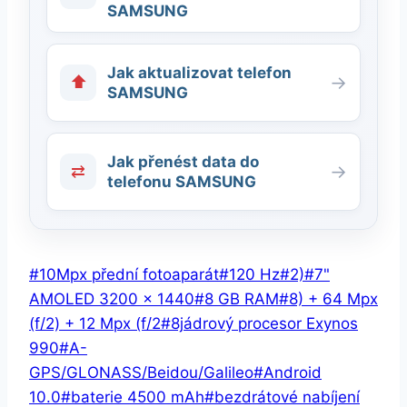
SAMSUNG
Jak aktualizovat telefon
⬆
→
SAMSUNG
Jak přenést data do
⇄
→
telefonu SAMSUNG
Štítky
#
10Mpx přední fotoaparát
#
120 Hz
#
2)
#
7"
příspěvků:
AMOLED 3200 × 1440
#
8 GB RAM
#
8) + 64 Mpx
(f/2) + 12 Mpx (f/2
#
8jádrový procesor Exynos
990
#
A-
GPS/GLONASS/Beidou/Galileo
#
Android
10.0
#
baterie 4500 mAh
#
bezdrátové nabíjení