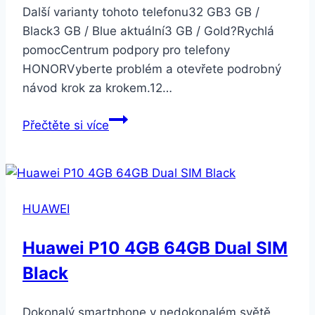
Další varianty tohoto telefonu32 GB3 GB /
Black3 GB / Blue aktuální3 GB / Gold?Rychlá
pomocCentrum podpory pro telefony
HONORVyberte problém a otevřete podrobný
návod krok za krokem.12…
Honor
Přečtěte si více
7A
3GB
32
GB
HUAWEI
Dual
SIM
Huawei P10 4GB 64GB Dual SIM
Blue
Black
Dokonalý smartphone v nedokonalém světě.