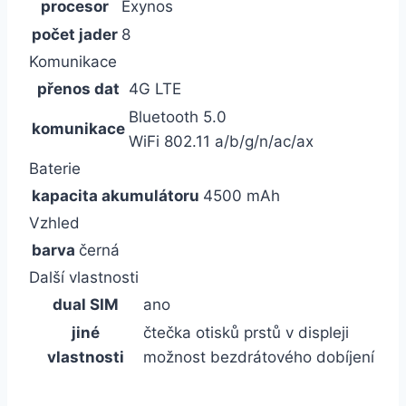
procesor
Exynos
počet jader
8
Komunikace
přenos dat
4G LTE
Bluetooth 5.0
komunikace
WiFi 802.11 a/b/g/n/ac/ax
Baterie
kapacita akumulátoru
4500 mAh
Vzhled
barva
černá
Další vlastnosti
dual SIM
ano
jiné
čtečka otisků prstů v displeji
vlastnosti
možnost bezdrátového dobíjení