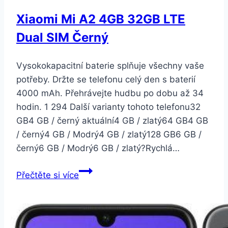
SIM
Xiaomi Mi A2 4GB 32GB LTE
červený
Dual SIM Černý
(22369)
Vysokokapacitní baterie splňuje všechny vaše
potřeby. Držte se telefonu celý den s baterií
4000 mAh. Přehrávejte hudbu po dobu až 34
hodin. 1 294 Další varianty tohoto telefonu32
GB4 GB / černý aktuální4 GB / zlatý64 GB4 GB
/ černý4 GB / Modrý4 GB / zlatý128 GB6 GB /
černý6 GB / Modrý6 GB / zlatý?Rychlá…
Xiaomi
Přečtěte si více
Mi
A2
4GB
32GB