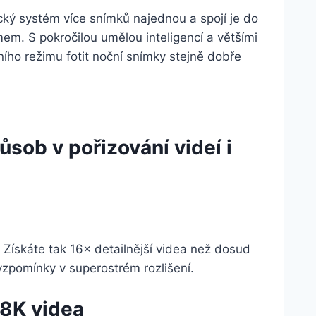
ický systém více snímků najednou a spojí je do
em. S pokročilou umělou inteligencí a většími
ího režimu fotit noční snímky stejně dobře
ůsob v pořizování videí i
. Získáte tak 16× detailnější videa než dosud
vzpomínky v superostrém rozlišení.
 8K videa