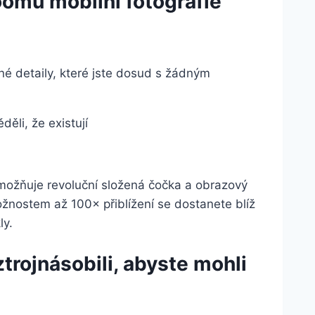
oomu mobilní fotografie
é detaily, které jste dosud s žádným
děli, že existují
ožňuje revoluční složená čočka a obrazový
žnostem až 100× přiblížení se dostanete blíž
ly.
trojnásobili, abyste mohli