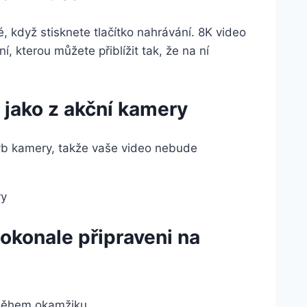
, když stisknete tlačítko nahrávání. 8K video
, kterou můžete přiblížit tak, že na ní
 jako z akční kamery
ohyb kamery, takže vaše video nebude
okonale připraveni na
u během okamžiku