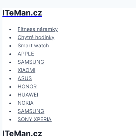
ITeMan.cz
Přeskočit
na
obsah
Fitness náramky
Chytré hodinky
Smart watch
APPLE
SAMSUNG
XIAOMI
ASUS
HONOR
HUAWEI
NOKIA
SAMSUNG
SONY XPERIA
ITeMan.cz