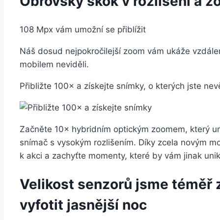
Obrovský skok v rozlišení a z
108 Mpx vám umožní se přiblížit
Náš dosud nejpokročilejší zoom vám ukáže vzdálen
mobilem neviděli.
Přibližte 100× a získejte snímky, o kterých jste nevě
Začněte 10× hybridním optickým zoomem, který um
snímač s vysokým rozlišením. Díky zcela novým mo
k akci a zachyťte momenty, které by vám jinak unik
Velikost senzorů jsme téměř z
vyfotit jasnější noc