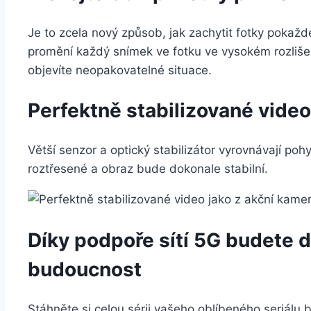
Je to zcela nový způsob, jak zachytit fotky pokaždé
promění každý snímek ve fotku ve vysokém rozlišení
objevíte neopakovatelné situace.
Perfektně stabilizované video
Větší senzor a optický stabilizátor vyrovnávají p
roztřesené a obraz bude dokonale stabilní.
Díky podpoře sítí 5G budete d
budoucnost
Stáhněte si celou sérii vašeho oblíbeného seriál