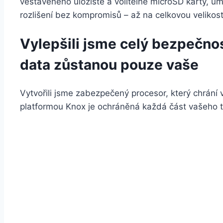
vestavěného úložiště a volitelné microSD karty, u
rozlišení bez kompromisů – až na celkovou velikos
Vylepšili jsme celý bezpečno
data zůstanou pouze vaše
Vytvořili jsme zabezpečený procesor, který chrání 
platformou Knox je ochráněná každá část vašeho t