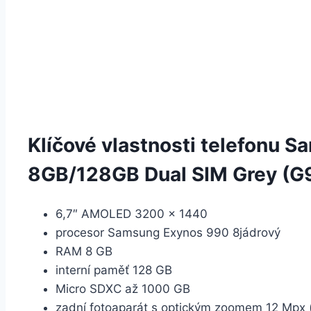
Klíčové vlastnosti telefonu 
8GB/128GB Dual SIM Grey (G
6,7″ AMOLED 3200 × 1440
procesor Samsung Exynos 990 8jádrový
RAM 8 GB
interní paměť 128 GB
Micro SDXC až 1000 GB
zadní fotoaparát s optickým zoomem 12 Mpx (f