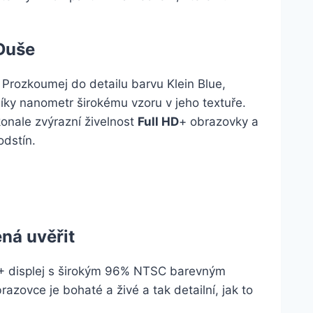
Duše
Prozkoumej do detailu barvu Klein Blue,
díky nanometr širokému vzoru v jeho textuře.
konale zvýrazní živelnost
Full HD
+ obrazovky a
odstín.
ná uvěřit
+ displej s širokým 96% NTSC barevným
zovce je bohaté a živé a tak detailní, jak to