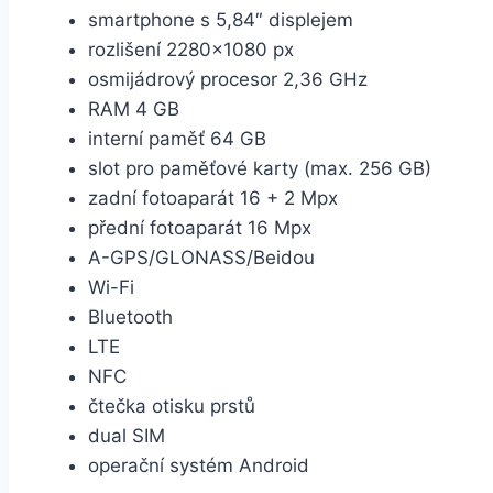
smartphone s 5,84″ displejem
rozlišení 2280×1080 px
osmijádrový procesor 2,36 GHz
RAM 4 GB
interní paměť 64 GB
slot pro paměťové karty (max. 256 GB)
zadní fotoaparát 16 + 2 Mpx
přední fotoaparát 16 Mpx
A-GPS/GLONASS/Beidou
Wi-Fi
Bluetooth
LTE
NFC
čtečka otisku prstů
dual SIM
operační systém Android