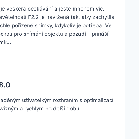
uje veškerá očekávání a ještě mnohem víc.
světelností F2.2 je navržená tak, aby zachytila
chle pořízené snímky, kdykoliv je potřeba. Ve
čkou pro snímání objektu a pozadí – přináší
ímku.
8.0
aděným uživatelkým rozhraním s optimalizací
svižným a rychlým po delší dobu.