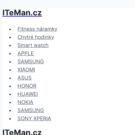
ITeMan.cz
Přeskočit
na
obsah
Fitness náramky
Chytré hodinky
Smart watch
APPLE
SAMSUNG
XIAOMI
ASUS
HONOR
HUAWEI
NOKIA
SAMSUNG
SONY XPERIA
ITeMan.cz