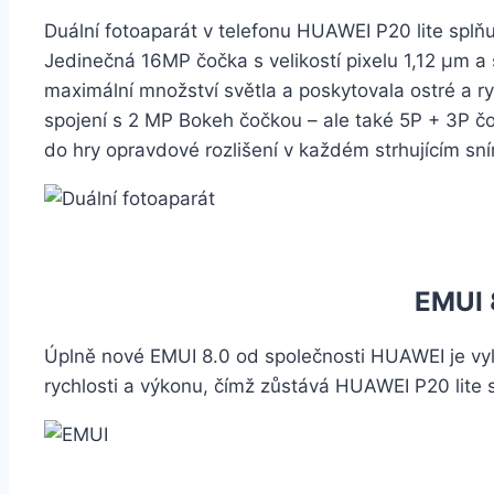
Duální fotoaparát v telefonu HUAWEI P20 lite splň
Jedinečná 16MP čočka s velikostí pixelu 1,12 μm a 
maximální množství světla a poskytovala ostré a ry
spojení s 2 MP Bokeh čočkou – ale také 5P + 3P čo
do hry opravdové rozlišení v každém strhujícím sn
EMUI 
Úplně nové EMUI 8.0 od společnosti HUAWEI je vyl
rychlosti a výkonu, čímž zůstává HUAWEI P20 lite 