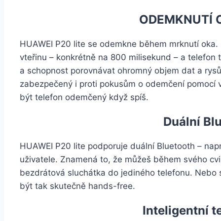
ODEMKNUTÍ 
HUAWEI P20 lite se odemkne během mrknutí oka. 
vteřinu – konkrétně na 800 milisekund – a telefo
a schopnost porovnávat ohromný objem dat a rysů v 
zabezpečený i proti pokusům o odemčení pomocí v
být telefon odemčený když spíš.
Duální Bl
HUAWEI P20 lite podporuje duální Bluetooth – na
uživatele. Znamená to, že můžeš během svého cviče
bezdrátová sluchátka do jediného telefonu. Nebo si
být tak skutečně hands-free.
Inteligentní 