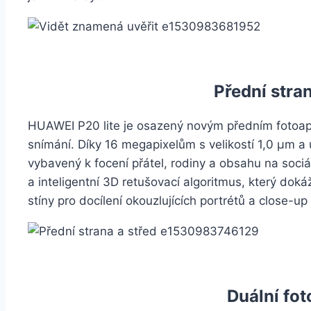
Přední stran
HUAWEI P20 lite je osazený novým předním fotoapa
snímání. Díky 16 megapixelům s velikostí 1,0 μm a
vybavený k focení přátel, rodiny a obsahu na sociál
a inteligentní 3D retušovací algoritmus, který doká
stíny pro docílení okouzlujících portrétů a close-up 
Duální fot