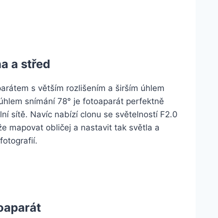
a a střed
rátem s větším rozlišením a širším úhlem
 úhlem snímání 78° je fotoaparát perfektně
ní sítě. Navíc nabízí clonu se světelností F2.0
že mapovat obličej a nastavit tak světla a
fotografií.
oaparát