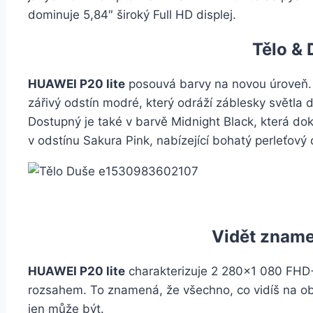
dominuje 5,84″ široký Full HD displej.
Tělo & 
HUAWEI P20 lite
posouvá barvy na novou úroveň. 
zářivý odstín modré, který odráží záblesky světla 
Dostupný je také v barvě Midnight Black, která do
v odstínu Sakura Pink, nabízející bohatý perleťový 
Vidět zname
HUAWEI P20 lite
charakterizuje 2 280×1 080 FHD
rozsahem. To znamená, že všechno, co vidíš na obra
jen může být.