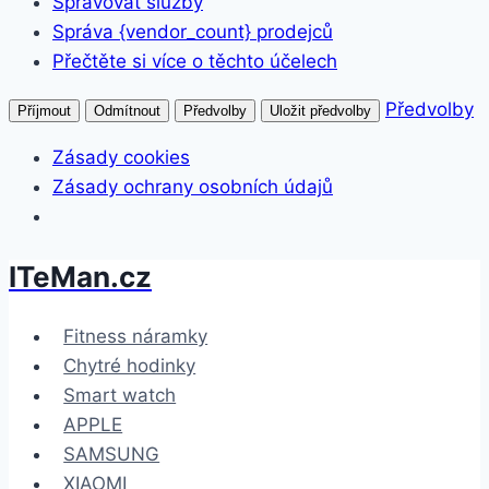
Spravovat služby
Správa {vendor_count} prodejců
Přečtěte si více o těchto účelech
Předvolby
Příjmout
Odmítnout
Předvolby
Uložit předvolby
Zásady cookies
Zásady ochrany osobních údajů
ITeMan.cz
Přeskočit
na
obsah
Fitness náramky
Chytré hodinky
Smart watch
APPLE
SAMSUNG
XIAOMI