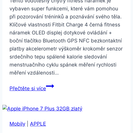
Tento vodotěsný chytrý fitness náramek je
vybaven super funkcemi, které vám pomohou
při pozorování tréninků a poznávání svého těla.
Klíčové vlastnosti Fitbit Charge 4 černá fitness
náramek OLED displej dotykové ovládání +
boční tlačítko Bluetooth GPS NFC bezkontaktní
platby akcelerometr výškoměr krokoměr senzor
srdečního tepu spálené kalorie sledování
menstruačního cyklu spánek měření rychlosti
měření vzdálenosti…
Fitbit
Přečtěte si více
Charge
4
černá
Mobily
|
APPLE