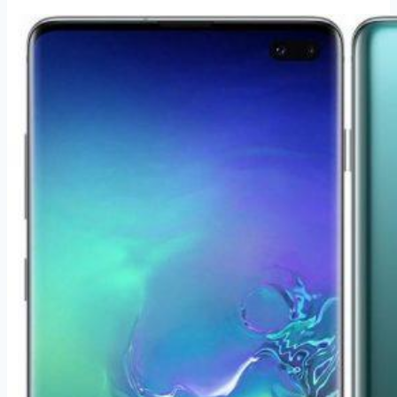
11
128
GB
–
Purple
(MWM52CN/A)