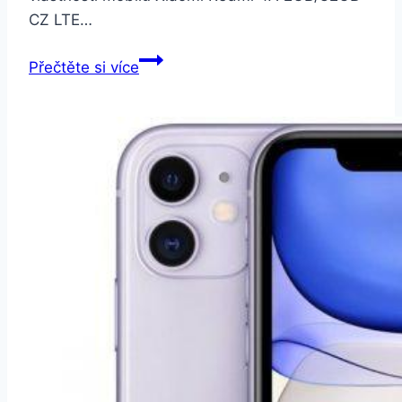
CZ LTE…
Xiaomi
Přečtěte si více
Redmi
4A
2GB/32GB
CZ
LTE
Dual
SIM
šedý