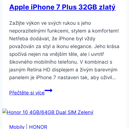
Apple iPhone 7 Plus 32GB zlatý
Zažijte výkon ve svých rukou s jeho
neporazitelnými funkcemi, stylem a komfortem!
Netřeba dodávat, že iPhone byl vždy
považován za styl a ikonu elegance. Jeho krása
spočívá nejen na vnějším těle, ale i uvnitř
šikovného mobilního telefonu. V kombinaci s
jasným Retina HD displejem a živým barevným
panelem je iPhone 7 nastaven tak, aby oživil…
Apple
Přečtěte si více
iPhone
7
Plus
32GB
Mobily
|
HONOR
zlatý