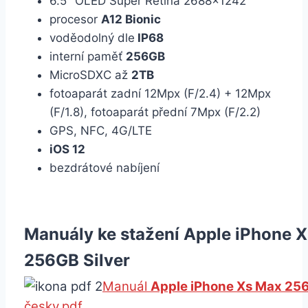
6.5″ OLED Super Retina 2688×1242
procesor
A12 Bionic
voděodolný dle
IP68
interní paměť
256GB
MicroSDXC až
2TB
fotoaparát zadní 12Mpx (F/2.4) + 12Mpx
(F/1.8), fotoaparát přední 7Mpx (F/2.2)
GPS, NFC, 4G/LTE
iOS 12
bezdrátové nabíjení
Manuály ke stažení Apple iPhone 
256GB Silver
Manuál
Apple iPhone Xs Max 256
česky.pdf