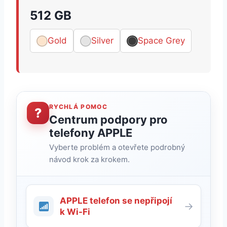
512 GB
Gold
Silver
Space Grey
RYCHLÁ POMOC
?
Centrum podpory pro
telefony APPLE
Vyberte problém a otevřete podrobný
návod krok za krokem.
APPLE telefon se nepřipojí
→
k Wi-Fi