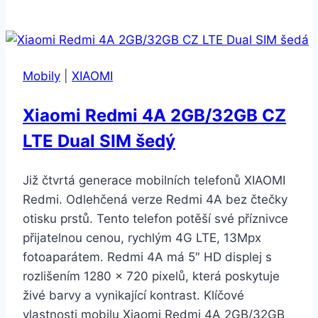
10
4GB/64GB
Dual
SIM
Mobily
|
XIAOMI
Zelený
Xiaomi Redmi 4A 2GB/32GB CZ
LTE Dual SIM šedý
Již čtvrtá generace mobilních telefonů XIAOMI
Redmi. Odlehčená verze Redmi 4A bez čtečky
otisku prstů. Tento telefon potěší své příznivce
přijatelnou cenou, rychlým 4G LTE, 13Mpx
fotoaparátem. Redmi 4A má 5″ HD displej s
rozlišením 1280 × 720 pixelů, která poskytuje
živé barvy a vynikající kontrast. Klíčové
vlastnosti mobilu Xiaomi Redmi 4A 2GB/32GB