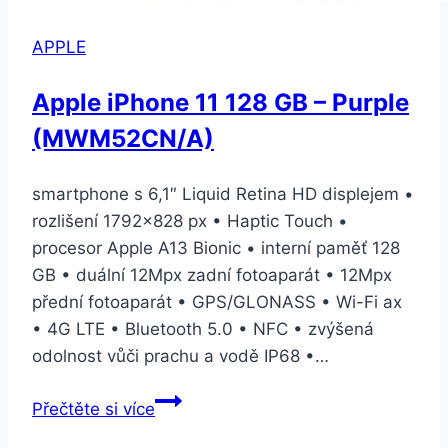
APPLE
Apple iPhone 11 128 GB – Purple
(MWM52CN/A)
smartphone s 6,1″ Liquid Retina HD displejem •
rozlišení 1792×828 px • Haptic Touch •
procesor Apple A13 Bionic • interní paměť 128
GB • duální 12Mpx zadní fotoaparát • 12Mpx
přední fotoaparát • GPS/GLONASS • Wi-Fi ax
• 4G LTE • Bluetooth 5.0 • NFC • zvýšená
odolnost vůči prachu a vodě IP68 •…
Apple
Přečtěte si více
iPhone