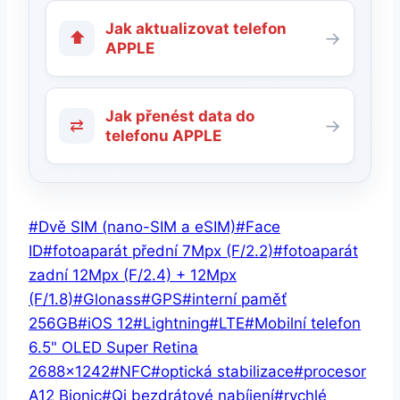
Jak aktualizovat telefon
⬆
→
APPLE
Jak přenést data do
⇄
→
telefonu APPLE
Štítky
#
Dvě SIM (nano-SIM a eSIM)
#
Face
příspěvků:
ID
#
fotoaparát přední 7Mpx (F/2.2)
#
fotoaparát
zadní 12Mpx (F/2.4) + 12Mpx
(F/1.8)
#
Glonass
#
GPS
#
interní paměť
256GB
#
iOS 12
#
Lightning
#
LTE
#
Mobilní telefon
6.5" OLED Super Retina
2688x1242
#
NFC
#
optická stabilizace
#
procesor
A12 Bionic
#
Qi bezdrátové nabíjení
#
rychlé