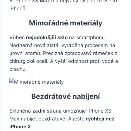
A iPhone XS Max má největší displej ze všech
iPhonů.
Mimořádné materiály
Vůbec
nejodolnější sklo
na smartphonu.
Nádherná nová zlatá, vyráběná procesem na
úrovni atomů. Precizně zpracovaný rámeček z
chirurgické oceli. A vyšší odolnost proti vodě a
prachu.
Bezdrátové nabíjení
Skleněná zadní strana umožňuje iPhone XS
Max nabíjet bezdrátově. A ještě
rychleji než
iPhone X
.