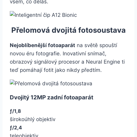
všem, co děláš.
Přelomová dvojitá fotosoustava
Nejoblíbenější fotoaparát
na světě spouští
novou éru fotografie. Inovativní snímač,
obrazový signálový procesor a Neural Engine ti
teď pomáhají fotit jako nikdy předtím.
Dvojitý 12MP zadní fotoaparát
ƒ/1,8
širokoúhlý objektiv
ƒ/2,4
teleobjektiv