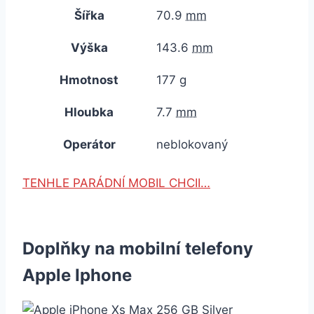
Šířka
70.9
mm
Výška
143.6
mm
Hmotnost
177
g
Hloubka
7.7
mm
Operátor
neblokovaný
TENHLE PARÁDNÍ MOBIL CHCII…
Doplňky na mobilní telefony
Apple Iphone