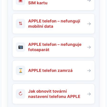
▣
→
SIM kartu
APPLE telefon – nefungují
⇅
→
mobilní data
APPLE telefon – nefunguje
→
fotoaparát
→
APPLE telefon zamrzá
Jak obnovit tovární
↻
→
nastavení telefonu APPLE