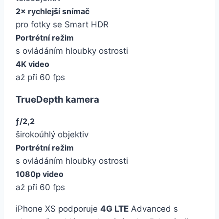
2× rychlejší snímač
pro fotky se Smart HDR
Portrétní režim
s ovládáním hloubky ostrosti
4K video
až při 60 fps
TrueDepth kamera
ƒ/2,2
širokoúhlý objektiv
Portrétní režim
s ovládáním hloubky ostrosti
1080p video
až při 60 fps
iPhone XS podporuje
4G LTE
Advanced s