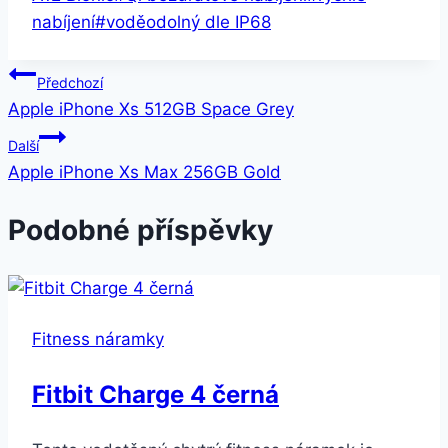
nabíjení
#
voděodolný dle IP68
Navigace
Předchozí
Apple iPhone Xs 512GB Space Grey
pro
Další
příspěvek
Apple iPhone Xs Max 256GB Gold
Podobné příspěvky
Fitness náramky
Fitbit Charge 4 černá