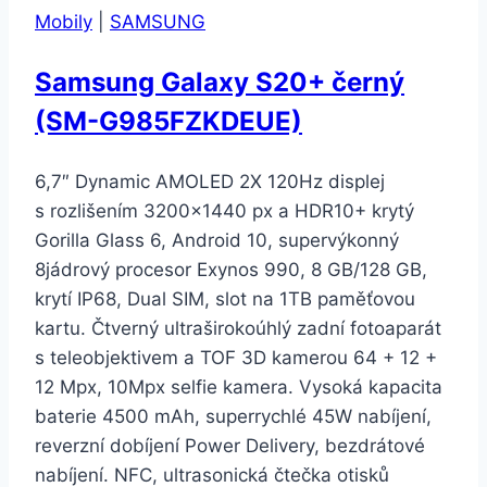
Mobily
|
SAMSUNG
Samsung Galaxy S20+ černý
(SM-G985FZKDEUE)
6,7″ Dynamic AMOLED 2X 120Hz displej
s rozlišením 3200×1440 px a HDR10+ krytý
Gorilla Glass 6, Android 10, supervýkonný
8jádrový procesor Exynos 990, 8 GB/128 GB,
krytí IP68, Dual SIM, slot na 1TB paměťovou
kartu. Čtverný ultraširokoúhlý zadní fotoaparát
s teleobjektivem a TOF 3D kamerou 64 + 12 +
12 Mpx, 10Mpx selfie kamera. Vysoká kapacita
baterie 4500 mAh, superrychlé 45W nabíjení,
reverzní dobíjení Power Delivery, bezdrátové
nabíjení. NFC, ultrasonická čtečka otisků