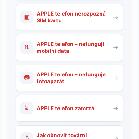
APPLE telefon nerozpozná
▣
→
SIM kartu
APPLE telefon – nefungují
⇅
→
mobilní data
APPLE telefon – nefunguje
📷
→
fotoaparát
⌛
→
APPLE telefon zamrzá
Jak obnovit tovární
↻
→