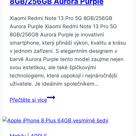
8GB/256GB Aurora Purple
Xiaomi Redmi Note 13 Pro 5G 8GB/256GB
Aurora Purple Xiaomi Redmi Note 13 Pro 5G
8GB/256GB Aurora Purple je inovativní
smartphone, který přináší výkon, kvalitu a krásu
v jednom zařízení. S elegantním designem v
barvě Aurora Purple tento model zaujme nejen
svou estetikou, ale také špičkovými
technologiemi, které uspokojí i nejnáročnější
uživatele. Je ideálním společníkem…
Xiaomi
Přečtěte si více
Redmi
Note
13
Pro
Mobily
|
APPLE