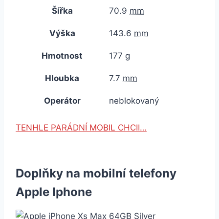
Šířka
70.9
mm
Výška
143.6
mm
Hmotnost
177
g
Hloubka
7.7
mm
Operátor
neblokovaný
TENHLE PARÁDNÍ MOBIL CHCII…
Doplňky na mobilní telefony
Apple Iphone