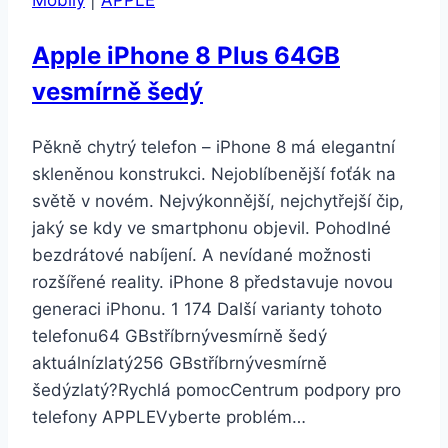
5G
8GB/256GB
Apple iPhone 8 Plus 64GB
Aurora
vesmírně šedý
Purple
Pěkně chytrý telefon – iPhone 8 má elegantní
skleněnou konstrukci. Nejoblíbenější foťák na
světě v novém. Nejvýkonnější, nejchytřejší čip,
jaký se kdy ve smartphonu objevil. Pohodlné
bezdrátové nabíjení. A nevídané možnosti
rozšířené reality. iPhone 8 představuje novou
generaci iPhonu. 1 174 Další varianty tohoto
telefonu64 GBstříbrnývesmírně šedý
aktuálnízlatý256 GBstříbrnývesmírně
šedýzlatý?Rychlá pomocCentrum podpory pro
telefony APPLEVyberte problém…