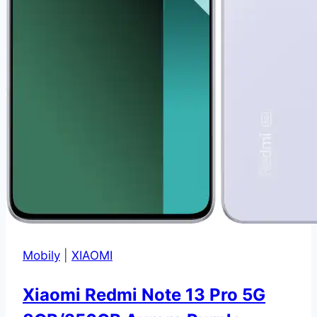
Mobily
|
XIAOMI
Xiaomi Redmi Note 13 Pro 5G