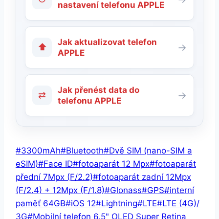
nastavení telefonu APPLE
Jak aktualizovat telefon
⬆
→
APPLE
Jak přenést data do
⇄
→
telefonu APPLE
Štítky
#
3300mAh
#
Bluetooth
#
Dvě SIM (nano-SIM a
příspěvků:
eSIM)
#
Face ID
#
fotoaparát 12 Mpx
#
fotoaparát
přední 7Mpx (F/2.2)
#
fotoaparát zadní 12Mpx
(F/2.4) + 12Mpx (F/1.8)
#
Glonass
#
GPS
#
interní
paměť 64GB
#
iOS 12
#
Lightning
#
LTE
#
LTE (4G)/
3G
#
Mobilní telefon 6.5" OLED Super Retina