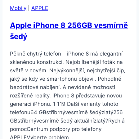
Mobily
|
APPLE
Apple iPhone 8 256GB vesmírně
šedý
Pěkně chytrý telefon – iPhone 8 má elegantní
skleněnou konstrukci. Nejoblíbenější foťák na
světě v novém. Nejvýkonnější, nejchytřejší čip,
jaký se kdy ve smartphonu objevil. Pohodlné
bezdrátové nabíjení. A nevídané možnosti
rozšířené reality. iPhone 8 představuje novou
generaci iPhonu. 1 119 Další varianty tohoto
telefonu64 GBstříbrnývesmírně šedýzlatý256
GBstříbrnývesmírně šedý aktuálnízlatý?Rychlá
pomocCentrum podpory pro telefony
APPLEVyberte problém…