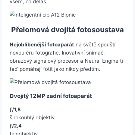
všem, co děláš.
Přelomová dvojitá fotosoustava
Nejoblíbenější fotoaparát
na světě spouští
novou éru fotografie. Inovativní snímač,
obrazový signálový procesor a Neural Engine ti
teď pomáhají fotit jako nikdy předtím.
Dvojitý 12MP zadní fotoaparát
ƒ/1,8
širokoúhlý objektiv
ƒ/2,4
teleobjektiv