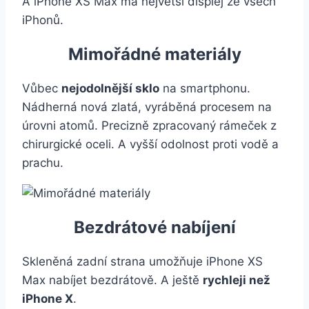
A iPhone XS Max má největší displej ze všech
iPhonů.
Mimořádné materiály
Vůbec
nejodolnější sklo
na smartphonu.
Nádherná nová zlatá, vyráběná procesem na
úrovni atomů. Precizně zpracovaný rámeček z
chirurgické oceli. A vyšší odolnost proti vodě a
prachu.
Bezdrátové nabíjení
Skleněná zadní strana umožňuje iPhone XS
Max nabíjet bezdrátově. A ještě
rychleji než
iPhone X
.