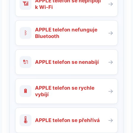
APPLE telefon se nepřipojí
📶
→
k Wi-Fi
APPLE telefon nefunguje
ᛒ
→
Bluetooth
🔌
→
APPLE telefon se nenabíjí
APPLE telefon se rychle
🔋
→
vybíjí
🌡
→
APPLE telefon se přehřívá