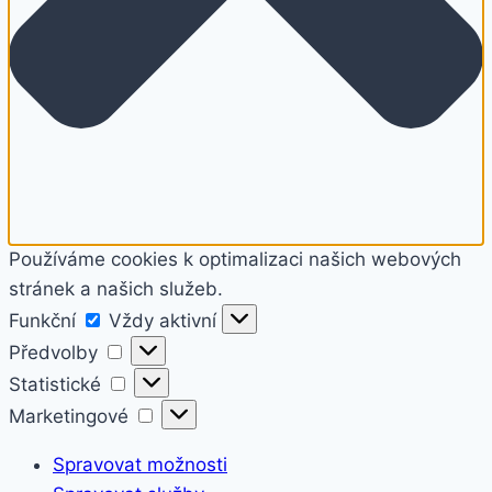
Používáme cookies k optimalizaci našich webových
stránek a našich služeb.
Funkční
Funkční
Vždy aktivní
Předvolby
Předvolby
Statistické
Statistické
Marketingové
Marketingové
Spravovat možnosti