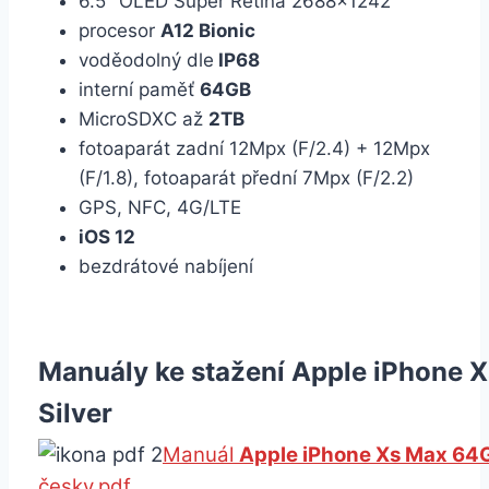
6.5″ OLED Super Retina 2688×1242
procesor
A12 Bionic
voděodolný dle
IP68
interní paměť
64GB
MicroSDXC až
2TB
fotoaparát zadní 12Mpx (F/2.4) + 12Mpx
(F/1.8), fotoaparát přední 7Mpx (F/2.2)
GPS, NFC, 4G/LTE
iOS 12
bezdrátové nabíjení
Manuály ke stažení Apple iPhone 
Silver
Manuál
Apple iPhone Xs Max 64G
česky.pdf