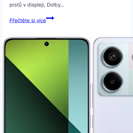
prstů v displeji, Dolby…
Samsung
Přečtěte si více
Galaxy
S20+
černý
(SM-
G985FZKDEUE)