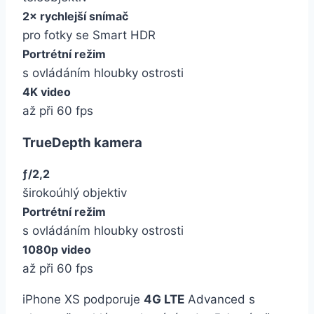
2× rychlejší snímač
pro fotky se Smart HDR
Portrétní režim
s ovládáním hloubky ostrosti
4K video
až při 60 fps
TrueDepth kamera
ƒ/2,2
širokoúhlý objektiv
Portrétní režim
s ovládáním hloubky ostrosti
1080p video
až při 60 fps
iPhone XS podporuje
4G LTE
Advanced s