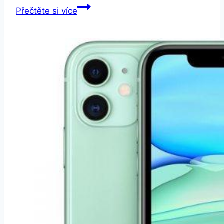
Apple
Přečtěte si více
iPhone
8
Plus
64GB
vesmírně
šedý