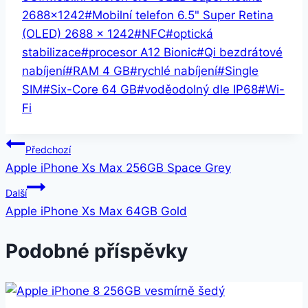
2688x1242
#
Mobilní telefon 6.5" Super Retina
(OLED) 2688 x 1242
#
NFC
#
optická
stabilizace
#
procesor A12 Bionic
#
Qi bezdrátové
nabíjení
#
RAM 4 GB
#
rychlé nabíjení
#
Single
SIM
#
Six-Core 64 GB
#
voděodolný dle IP68
#
Wi-
Fi
Navigace
Předchozí
Apple iPhone Xs Max 256GB Space Grey
pro
Další
příspěvek
Apple iPhone Xs Max 64GB Gold
Podobné příspěvky