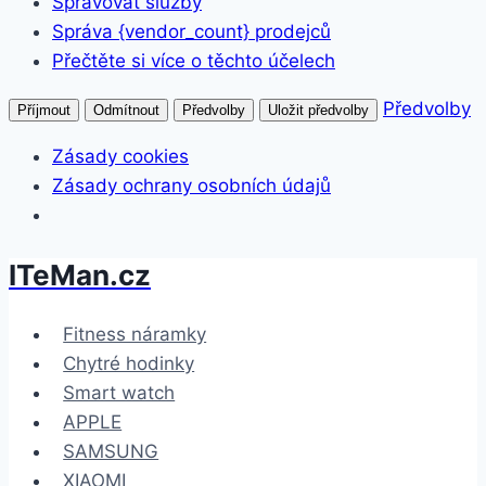
Spravovat služby
Správa {vendor_count} prodejců
Přečtěte si více o těchto účelech
Předvolby
Příjmout
Odmítnout
Předvolby
Uložit předvolby
Zásady cookies
Zásady ochrany osobních údajů
ITeMan.cz
Přeskočit
na
obsah
Fitness náramky
Chytré hodinky
Smart watch
APPLE
SAMSUNG
XIAOMI