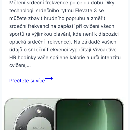
Měření srdeční frekvence po celou dobu Díky
technologii srdečního rytmu Elevate 3 se
můžete zbavit hrudního popruhu a změřit
srdeční frekvenci na zápěstí při cvičení všech
sportů (s výjimkou plavání, kde není k dispozici
optická srdeční frekvence). Na základě vašich
údajů o srdeční frekvenci vypočítají Vivoactive
HR hodinky vaše spálené kalorie a určí intenzitu
cvičení,…
Garmin
Přečtěte si více
Vivoactive
Optic
(velikost
XL)
černé