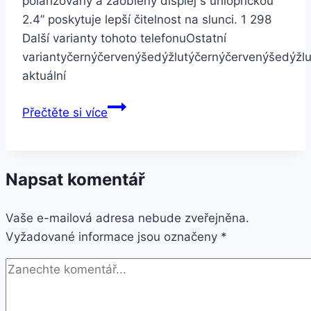
polarizovaný a zaoblený displej s úhlopříčkou
2.4” poskytuje lepší čitelnost na slunci. 1 298
Další varianty tohoto telefonuOstatní
variantyčernýčervenýšedýžlutýčernýčervenýšedýžlu
aktuální
Nokia
Přečtěte si více
3310
2G
Single
Napsat komentář
SIM
žlutý
Vaše e-mailová adresa nebude zveřejněna.
Vyžadované informace jsou označeny
*