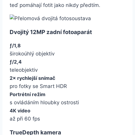
teď pomáhají fotit jako nikdy předtím.
Dvojitý 12MP zadní fotoaparát
ƒ/1,8
širokoúhlý objektiv
ƒ/2,4
teleobjektiv
2× rychlejší snímač
pro fotky se Smart HDR
Portrétní režim
s ovládáním hloubky ostrosti
4K video
až při 60 fps
TrueDepth kamera