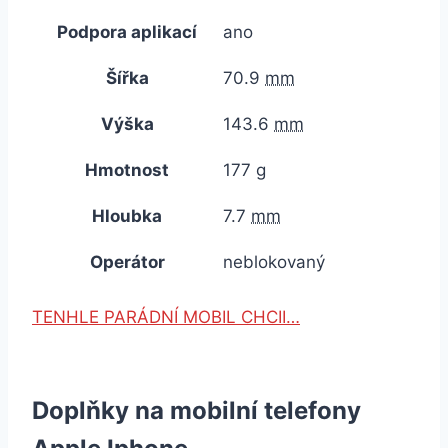
Podpora aplikací
ano
Šířka
70.9
mm
Výška
143.6
mm
Hmotnost
177
g
Hloubka
7.7
mm
Operátor
neblokovaný
TENHLE PARÁDNÍ MOBIL CHCII…
Doplňky na mobilní telefony