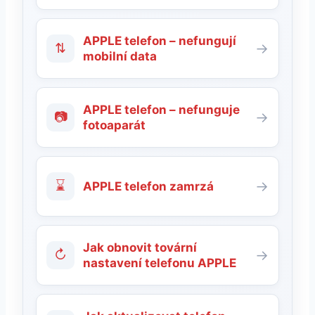
APPLE telefon – nefungují
⇅
→
mobilní data
APPLE telefon – nefunguje
📷
→
fotoaparát
⌛
→
APPLE telefon zamrzá
Jak obnovit tovární
↻
→
nastavení telefonu APPLE