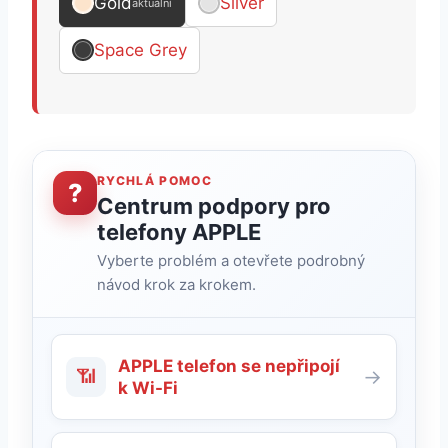
Gold
Silver
aktuální
Space Grey
RYCHLÁ POMOC
?
Centrum podpory pro
telefony APPLE
Vyberte problém a otevřete podrobný
návod krok za krokem.
APPLE telefon se nepřipojí
📶
→
k Wi-Fi