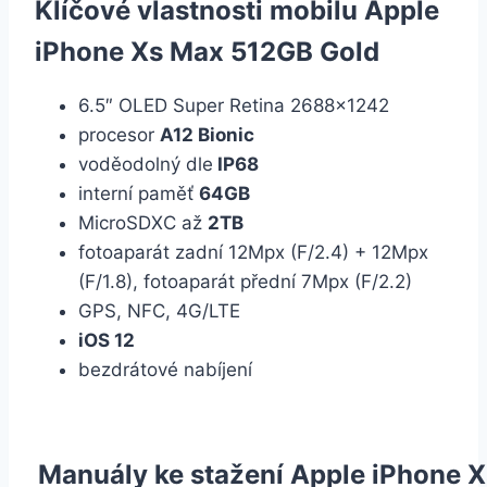
Klíčové vlastnosti mobilu Apple
iPhone Xs Max 512GB Gold
6.5″ OLED Super Retina 2688×1242
procesor
A12 Bionic
voděodolný dle
IP68
interní paměť
64GB
MicroSDXC až
2TB
fotoaparát zadní 12Mpx (F/2.4) + 12Mpx
(F/1.8), fotoaparát přední 7Mpx (F/2.2)
GPS, NFC, 4G/LTE
iOS 12
bezdrátové nabíjení
Manuály ke stažení Apple iPhone 