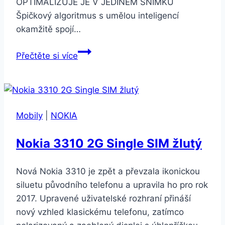
OPTIMALIZUJE JE V JEDINÉM SNÍMKU
Špičkový algoritmus s umělou inteligencí
okamžitě spojí…
Honor
Přečtěte si více
10
4GB/64GB
Dual
SIM
Mobily
|
NOKIA
Černý
Nokia 3310 2G Single SIM žlutý
Nová Nokia 3310 je zpět a převzala ikonickou
siluetu původního telefonu a upravila ho pro rok
2017. Upravené uživatelské rozhraní přináší
nový vzhled klasickému telefonu, zatímco