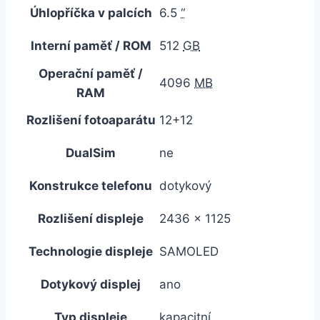
Úhlopříčka v palcích
6.5
“
Interní paměť / ROM
512
GB
Operační paměť /
4096
MB
RAM
Rozlišení fotoaparátu
12+12
DualSim
ne
Konstrukce telefonu
dotykový
Rozlišení displeje
2436 x 1125
Technologie displeje
SAMOLED
Dotykový displej
ano
Typ displeje
kapacitní