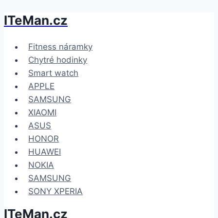
ITeMan.cz
Přeskočit
na
obsah
Fitness náramky
Chytré hodinky
Smart watch
APPLE
SAMSUNG
XIAOMI
ASUS
HONOR
HUAWEI
NOKIA
SAMSUNG
SONY XPERIA
ITeMan.cz