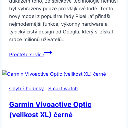
důkazem toho, že špičkové technologie nemusí
být vyhrazeny pouze pro vlajkové lodě. Tento
nový model z populární řady Pixel „a“ přináší
nejmodernější funkce, výkonný hardware a
typický čistý design od Googlu, který si získal
srdce milionů uživatelů…
Google
Přečtěte si více
Pixel
8a
8GB/128GB
Obsidian
Chytré hodinky
|
Smart watch
Garmin Vivoactive Optic
(velikost XL) černé