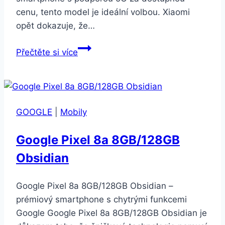
cenu, tento model je ideální volbou. Xiaomi
opět dokazuje, že…
Xiaomi
Přečtěte si více
Redmi
Note
14
5G
GOOGLE
|
Mobily
8GB/256GB
Midnight
Google Pixel 8a 8GB/128GB
Black
Obsidian
Google Pixel 8a 8GB/128GB Obsidian –
prémiový smartphone s chytrými funkcemi
Google Google Pixel 8a 8GB/128GB Obsidian je