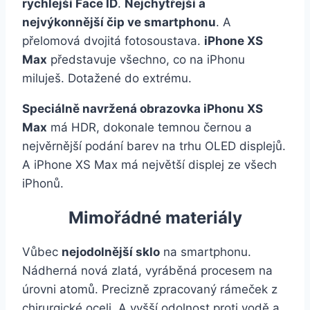
rychlejší Face ID
.
Nejchytřejší a
nejvýkonnější čip ve smartphonu
. A
přelomová dvojitá fotosoustava.
iPhone XS
Max
představuje všechno, co na iPhonu
miluješ. Dotažené do extrému.
Speciálně navržená obrazovka iPhonu XS
Max
má HDR, dokonale temnou černou a
nejvěrnější podání barev na trhu OLED displejů.
A iPhone XS Max má největší displej ze všech
iPhonů.
Mimořádné materiály
Vůbec
nejodolnější sklo
na smartphonu.
Nádherná nová zlatá, vyráběná procesem na
úrovni atomů. Precizně zpracovaný rámeček z
chirurgické oceli. A vyšší odolnost proti vodě a