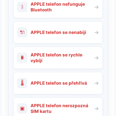
APPLE telefon nefunguje
ᛒ
→
Bluetooth
🔌
→
APPLE telefon se nenabíjí
APPLE telefon se rychle
🔋
→
vybíjí
🌡
→
APPLE telefon se přehřívá
APPLE telefon nerozpozná
▣
→
SIM kartu