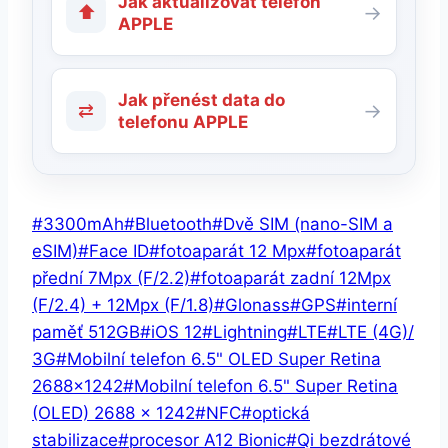
Jak aktualizovat telefon
⬆
→
APPLE
Jak přenést data do
⇄
→
telefonu APPLE
Štítky
#
3300mAh
#
Bluetooth
#
Dvě SIM (nano-SIM a
příspěvků:
eSIM)
#
Face ID
#
fotoaparát 12 Mpx
#
fotoaparát
přední 7Mpx (F/2.2)
#
fotoaparát zadní 12Mpx
(F/2.4) + 12Mpx (F/1.8)
#
Glonass
#
GPS
#
interní
paměť 512GB
#
iOS 12
#
Lightning
#
LTE
#
LTE (4G)/
3G
#
Mobilní telefon 6.5" OLED Super Retina
2688x1242
#
Mobilní telefon 6.5" Super Retina
(OLED) 2688 x 1242
#
NFC
#
optická
stabilizace
#
procesor A12 Bionic
#
Qi bezdrátové