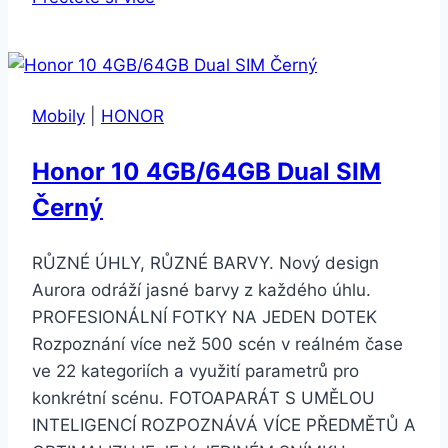
Magic8
Lite
8GB/512GB
Forest
Mobily
|
HONOR
Green
Honor 10 4GB/64GB Dual SIM
Černý
RŮZNÉ ÚHLY, RŮZNÉ BARVY. Nový design
Aurora odráží jasné barvy z každého úhlu.
PROFESIONÁLNÍ FOTKY NA JEDEN DOTEK
Rozpoznání více než 500 scén v reálném čase
ve 22 kategoriích a využití parametrů pro
konkrétní scénu. FOTOAPARÁT S UMĚLOU
INTELIGENCÍ ROZPOZNÁVÁ VÍCE PŘEDMĚTŮ A