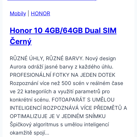
2GB/16GB
Mobily
|
HONOR
LTE
šedý
Honor 10 4GB/64GB Dual SIM
Černý
RŮZNÉ ÚHLY, RŮZNÉ BARVY. Nový design
Aurora odráží jasné barvy z každého úhlu.
PROFESIONÁLNÍ FOTKY NA JEDEN DOTEK
Rozpoznání více než 500 scén v reálném čase
ve 22 kategoriích a využití parametrů pro
konkrétní scénu. FOTOAPARÁT S UMĚLOU
INTELIGENCÍ ROZPOZNÁVÁ VÍCE PŘEDMĚTŮ A
OPTIMALIZUJE JE V JEDINÉM SNÍMKU
Špičkový algoritmus s umělou inteligencí
okamžitě spojí…