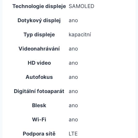
Technologie displeje
SAMOLED
Dotykový displej
ano
Typ displeje
kapacitní
Videonahrávání
ano
HD video
ano
Autofokus
ano
Digitální fotoaparát
ano
Blesk
ano
Wi-Fi
ano
Podpora sítě
LTE