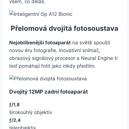
všem, co děláš.
Přelomová dvojitá fotosoustava
Nejoblíbenější fotoaparát
na světě spouští
novou éru fotografie. Inovativní snímač,
obrazový signálový procesor a Neural Engine ti
teď pomáhají fotit jako nikdy předtím.
Dvojitý 12MP zadní fotoaparát
ƒ/1,8
širokoúhlý objektiv
ƒ/2,4
teleobjektiv