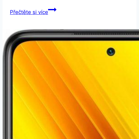
Honor
Přečtěte si více
10
4GB/64GB
Dual
SIM
Černý