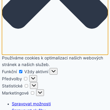
Používáme cookies k optimalizaci našich webových
stránek a našich služeb.
Funkční
Funkční
Vždy aktivní
Předvolby
Předvolby
Statistické
Statistické
Marketingové
Marketingové
Spravovat možnosti