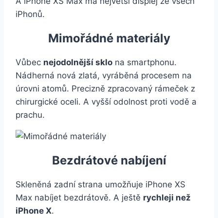
A iPhone XS Max má největší displej ze všech
iPhonů.
Mimořádné materiály
Vůbec
nejodolnější sklo
na smartphonu.
Nádherná nová zlatá, vyráběná procesem na
úrovni atomů. Precizně zpracovaný rámeček z
chirurgické oceli. A vyšší odolnost proti vodě a
prachu.
Bezdrátové nabíjení
Skleněná zadní strana umožňuje iPhone XS
Max nabíjet bezdrátově. A ještě
rychleji než
iPhone X
.