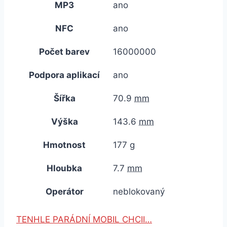
MP3
ano
NFC
ano
Počet barev
16000000
Podpora aplikací
ano
Šířka
70.9
mm
Výška
143.6
mm
Hmotnost
177
g
Hloubka
7.7
mm
Operátor
neblokovaný
TENHLE PARÁDNÍ MOBIL CHCII…