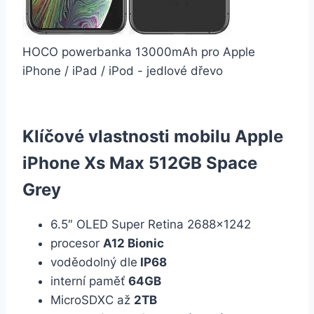
HOCO powerbanka 13000mAh pro Apple
iPhone / iPad / iPod - jedlové dřevo
Klíčové vlastnosti mobilu Apple
iPhone Xs Max 512GB Space
Grey
6.5″ OLED Super Retina 2688×1242
procesor
A12 Bionic
voděodolný dle
IP68
interní paměť
64GB
MicroSDXC až
2TB