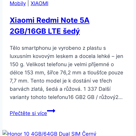
Mobily
|
XIAOMI
Xiaomi Redmi Note 5A
2GB/16GB LTE šedý
Tělo smartphonu je vyrobeno z plastu s
luxusním kovovým leskem a docela lehké – jen
150 g. Velikost telefonu je velmi příjemné o
délce 153 mm, šířce 76,2 mm a tloušťce pouze
7,7 mm. Tento model je k dostání ve třech
barvách zlatá, šedá a růžová. 1 337 Další
varianty tohoto telefonu16 GB2 GB / růžový2…
Xiaomi
Přečtěte si více
Redmi
Note
5A