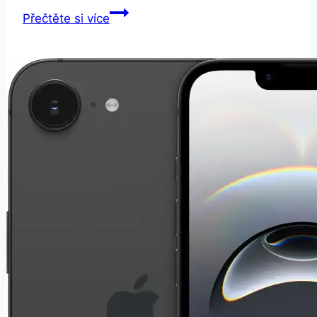
Xiaomi
Přečtěte si více
Redmi
5
32
GB
Dual
SIM
LTE
modrá