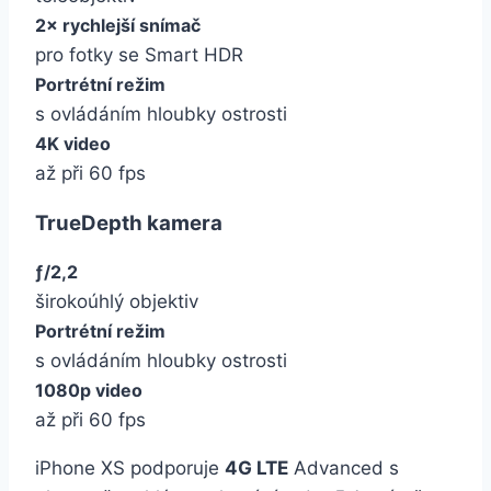
2× rychlejší snímač
pro fotky se Smart HDR
Portrétní režim
s ovládáním hloubky ostrosti
4K video
až při 60 fps
TrueDepth kamera
ƒ/2,2
širokoúhlý objektiv
Portrétní režim
s ovládáním hloubky ostrosti
1080p video
až při 60 fps
iPhone XS podporuje
4G LTE
Advanced s