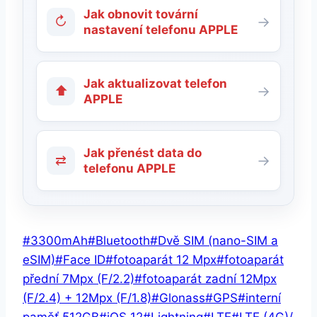
Jak obnovit tovární
↻
→
nastavení telefonu APPLE
Jak aktualizovat telefon
⬆
→
APPLE
Jak přenést data do
⇄
→
telefonu APPLE
Štítky
#
3300mAh
#
Bluetooth
#
Dvě SIM (nano-SIM a
příspěvků:
eSIM)
#
Face ID
#
fotoaparát 12 Mpx
#
fotoaparát
přední 7Mpx (F/2.2)
#
fotoaparát zadní 12Mpx
(F/2.4) + 12Mpx (F/1.8)
#
Glonass
#
GPS
#
interní