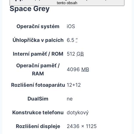
tento obsah
Space Grey
Operační systém
iOS
Úhlopříčka v palcích
6.5
“
Interní paměť / ROM
512
GB
Operační paměť /
4096
MB
RAM
Rozlišení fotoaparátu
12+12
DualSim
ne
Konstrukce telefonu
dotykový
Rozlišení displeje
2436 x 1125