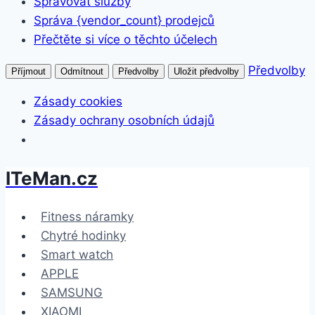
Spravovat služby
Správa {vendor_count} prodejců
Přečtěte si více o těchto účelech
Předvolby
Příjmout
Odmítnout
Předvolby
Uložit předvolby
Zásady cookies
Zásady ochrany osobních údajů
ITeMan.cz
Přeskočit
na
obsah
Fitness náramky
Chytré hodinky
Smart watch
APPLE
SAMSUNG
XIAOMI