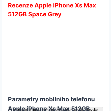
Recenze Apple iPhone Xs Max
512GB Space Grey
Parametry mobilního telefonu
Apple iPhone Xs Max 512GB
Klepnutím přijměte marketingové soubory cookie a povolte